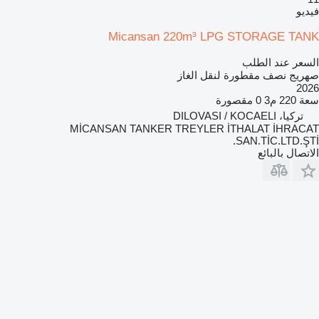
فيديو
Micansan 220m³ LPG STORAGE TANK
السعر عند الطلب
صهريج نصف مقطورة لنقل الغاز
2026
سعة
220 م3
0 مقصورة
تركيا، DILOVASI / KOCAELI
MİCANSAN TANKER TREYLER İTHALAT İHRACAT
SAN.TİC.LTD.ŞTİ.
الاتصال بالبائع