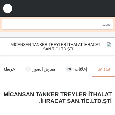
إعلانات
معرض الصور
خريطة
نبذة عنا
1
28
MİCANSAN TANKER TREYLER İTHALAT
İHRACAT SAN.TİC.LTD.ŞTİ.