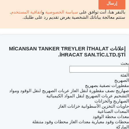
بالنقر هنا، أنت توافق على
سياسة الخصوصية
و
اتفاقية المستخدم
.
ستتم معالجة بياناتك الشخصية بغرض تقديم رد على طلبك.
إعلانات MİCANSAN TANKER TREYLER İTHALAT
İHRACAT SAN.TİC.LTD.ŞTİ.
بحث
الفئة
الصهريج
مقطورات نصفية بصهريج
صهاريج نصف مقطورة لنقل الغاز
عربات الصهريج لنقل الوقود ومواد
التشحيم
عربات الصهريج لنقل المواد الكيميائية
الصهاريج والخزانات
حاويات التخزين الأسطوانية
خزانات الغاز
المعدات الصناعية
معدات محطة الوقود
محطات وقود معيارية
معدات الغاز
محطات وقود متنقلة
الماركة