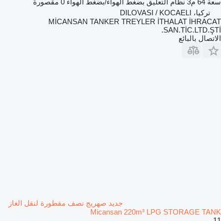
سعة
64 م3
نظام التعليق
بضغط الهواء/بضغط الهواء
0 مقصورة
تركيا، DILOVASI / KOCAELI
MİCANSAN TANKER TREYLER İTHALAT İHRACAT
SAN.TİC.LTD.ŞTİ.
الاتصال بالبائع
جديد صهريج نصف مقطورة لنقل الغاز
Micansan 220m³ LPG STORAGE TANK
11