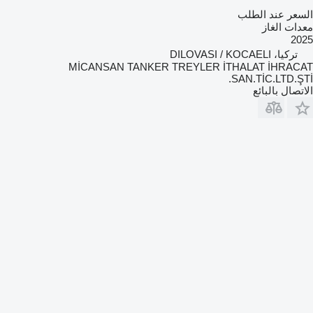
السعر عند الطلب
معدات الغاز
2025
تركيا، DILOVASI / KOCAELI
MİCANSAN TANKER TREYLER İTHALAT İHRACAT
SAN.TİC.LTD.ŞTİ.
الاتصال بالبائع