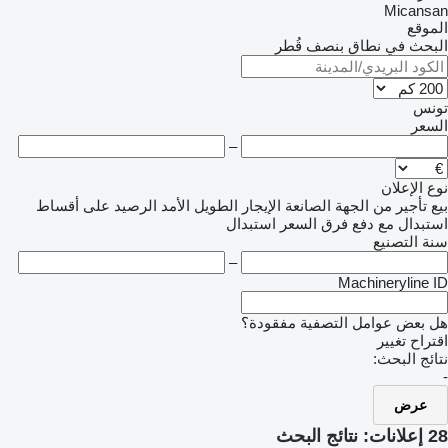
Micansan
الموقع
البحث في نطاق بنصف قُطر
تونس
السعر
–
نوع الإعلان
بيع
تأجير
من الجهة الصانعة
الإيجار الطويل الأمد
الرصيد
على أقساط
استبدال مع دفع فرق السعر
استبدال
سنة التصنيع
–
Machineryline ID
هل بعض عوامل التصفية مفقودة؟
اقتراح تغيير
نتائج البحث:
-
عرض
28 إعلانات:
نتائج البحث