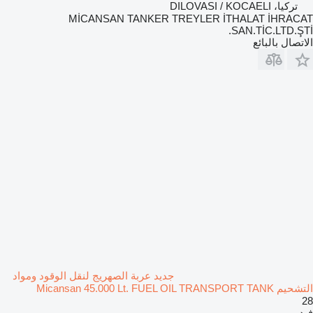
تركيا، DILOVASI / KOCAELI
MİCANSAN TANKER TREYLER İTHALAT İHRACAT
SAN.TİC.LTD.ŞTİ.
الاتصال بالبائع
جديد عربة الصهريج لنقل الوقود ومواد
التشحيم Micansan 45.000 Lt. FUEL OIL TRANSPORT TANK
28
فيديو