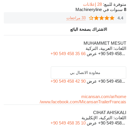
متوفرة للبيع:
28 إعلانات
• Our factories and offices have a total area of 22.500 m², with
8
سنوات في Machineryline
15.000 m2 closed area.
4.4
33 مراجعات
• We are continuing our activities with a total of 40 employees,
including engineers, technicians, qualified workers, office and
الاشتراك بصفحة البائع
management staff.
• We use only Turkish, European and American brands in our
MUHAMMET MESUT
اللغات:
العربية، التركية
products.
+90 549 458...
عرض
+90 549 458 35 66
• We do not use any kind of cheap and low-quality materials and
parts.
• We also provide used products (second hand) when our
معاودة الاتصال بي
customers demand.
+90 549 458...
عرض
+90 549 458 42 90
• We offer design and installation services for LPG storage
terminals and LPG cylinder filling plants, together with our
micansan.com/ar/home
professional and experienced partners.
www.facebook.com/MicansanTrailerFrancais/
• We do business with our perspicuous, reliable and quality
CIHAT AHISKALI
production.
اللغات:
التركية، الإنكليزية
• Design and manufacture according to CE design, EN 13445
+90 549 458...
عرض
+90 549 458 35 10
standards in accordance with the regulation of 2014/68 / EU