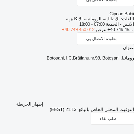
Ciprian Babii
اللغات:
الإيطالية، الرومانية، الإنكليزية
الاثنين - الجمعة
07:00 - 18:00
+40 749 45...
عرض
+40 749 450 012
معاودة الاتصال بي
عنوان
رومانيا, Botosani, I.C.Brătianu,nr.98, Botoșani
إظهار الخريطة
التوقيت المحلي الخاص بالبائع: 21:13 (EEST)
طلب لقاء