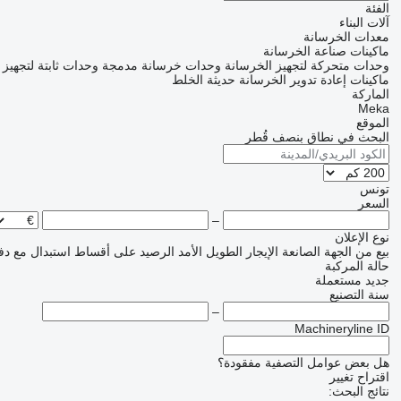
الفئة
آلات البناء
معدات الخرسانة
ماكينات صناعة الخرسانة
وحدات متحركة لتجهيز الخرسانة
وحدات خرسانة مدمجة
وحدات ثابتة لتجهيز 
ماكينات إعادة تدوير الخرسانة حديثة الخلط
الماركة
Meka
الموقع
البحث في نطاق بنصف قُطر
تونس
السعر
–
نوع الإعلان
بيع
من الجهة الصانعة
الإيجار الطويل الأمد
الرصيد
على أقساط
استبدال مع دف
حالة المركبة
جديد
مستعملة
سنة التصنيع
–
Machineryline ID
هل بعض عوامل التصفية مفقودة؟
اقتراح تغيير
نتائج البحث: