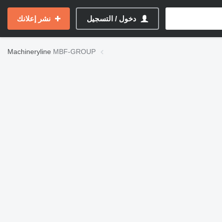
دخول / التسجيل
نشر إعلانك
Machineryline
MBF-GROUP