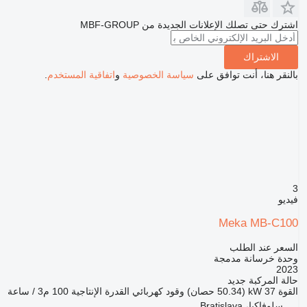
اشترك حتى تصلك الإعلانات الجديدة من MBF-GROUP
الاشتراك
بالنقر هنا، أنت توافق على
سياسة الخصوصية
و
اتفاقية المستخدم
.
3
فيديو
Meka MB-C100
السعر عند الطلب
وحدة خرسانة مدمجة
2023
حالة المركبة
جديد
القوة
37 kW (50.34 حصان)
وقود
كهربائي
القدرة الإنتاجية
100 م3 / ساعة
سلوفاكيا، Bratislava