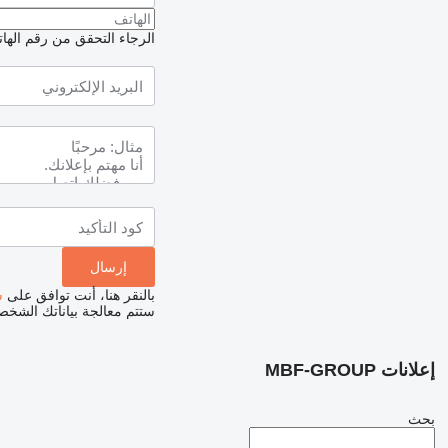
الرجاء التحقق من رقم الهاتف
بالنقر هنا، أنت توافق على
س
ستتم معالجة بياناتك الشخ
إعلانات MBF-GROUP
بحث