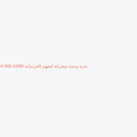
جديد وحدة متحركة لتجهيز الخرسانة Meka Mobilná betonáreň MB-100M