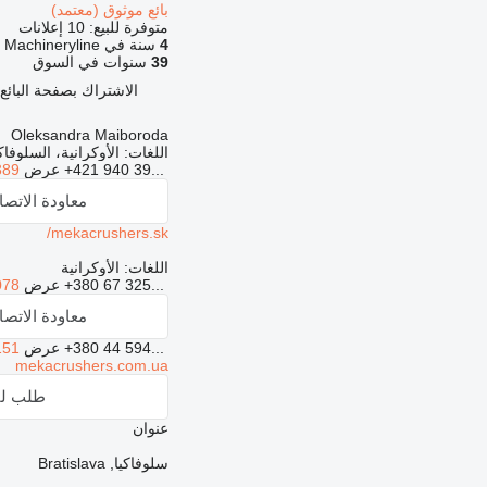
بائع موثوق (معتمد)
متوفرة للبيع:
10 إعلانات
4
سنة في Machineryline
39
سنوات في السوق
الاشتراك بصفحة البائع
Oleksandra Maiboroda
اللغات:
الأوكرانية، السلوفاك
+421 940 39...
عرض
389
معاودة الاتص
mekacrushers.sk/
اللغات:
الأوكرانية
+380 67 325...
عرض
078
معاودة الاتص
+380 44 594...
عرض
151
mekacrushers.com.ua
طلب لق
عنوان
سلوفاكيا, Bratislava