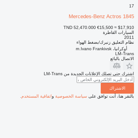
17
Mercedes-Benz Actros 1845
TND 52,470.000
€15,500
≈ $17,910
السيارات القاطرة
2011
نظام التعليق
زنبرك/بضغط الهواء
أوكرانيا، m.Ivano Frankivsk
LM-Trans
الاتصال بالبائع
اشترك حتى تصلك الإعلانات الجديدة من LM-Trans
الاشتراك
بالنقر هنا، أنت توافق على
سياسة الخصوصية
و
اتفاقية المستخدم
.