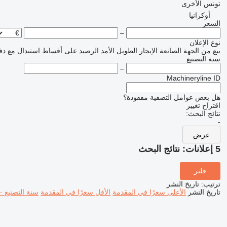
تونس
الأخرى
أوكرانيا
السعر
–
نوع الإعلان
بيع
من الجهة الصانعة
الإيجار الطويل الأمد
الرصيد
على أقساط
استبدال مع دف
سنة التصنيع
–
Machineryline ID
هل بعض عوامل التصفية مفقودة؟
اقتراح تغيير
نتائج البحث:
-
عرض
5 إعلانات:
نتائج البحث
فلتر
ترتيب
:
تاريخ النشر
تاريخ النشر
الأعلى سعرًا في المقدمة
الأقل سعرًا في المقدمة
سنة التصنيع -