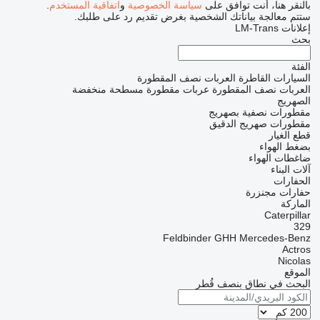
بالنقر هنا، أنت توافق على
سياسة الخصوصية
و
اتفاقية المستخدم
.
ستتم معالجة بياناتك الشخصية بغرض تقديم رد على طلبك.
إعلانات LM-Trans
بحث
الفئة
السيارات القاطرة
العربات نصف المقطورة
العربات نصف المقطورة عربات مقطورة مسطحة منخفضة
الصهريج
مقطورات نصفية بصهريج
مقطورات صهريج الدقيق
قطع الغيار
بضغط الهواء
ضاغطات الهواء
آلات البناء
الحفارات
حفارات مجنزرة
الماركة
Caterpillar
329
Feldbinder
GHH
Mercedes-Benz
Actros
Nicolas
الموقع
البحث في نطاق بنصف قُطر