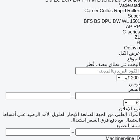
Väderstad
Carrier
Cultus
Rapid
Rollex
Super
BFS
BS
DPU
DW
WL
1501
AP
RP
C-series
ZL
H
Octavia
عرض الكل
الموقع
البحث في نطاق بنصف قُطر
تونس
السعر
–
نوع الإعلان
المزاد العلني
من الجهة الصانعة
الإيجار الطويل الأمد
الرصيد
على أقساط
استبدال مع دفع فرق السعر
استبدال
سنة التصنيع
–
Machineryline ID