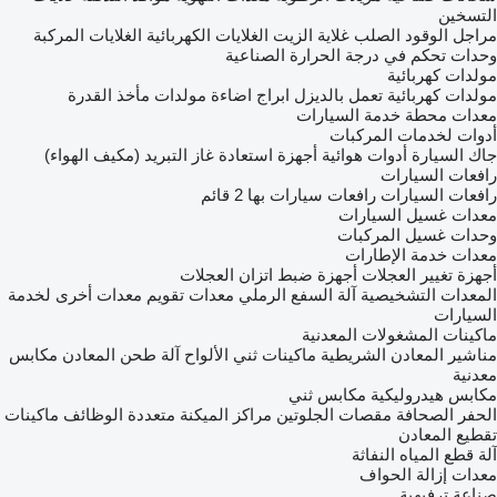
التسخين
مراجل الوقود الصلب
غلاية الزيت
الغلايات الكهربائية
الغلايات المركبة
وحدات تحكم في درجة الحرارة الصناعية
مولدات كهربائية
مولدات كهربائية تعمل بالديزل
ابراج اضاءة
مولدات مأخذ القدرة
معدات محطة خدمة السيارات
أدوات لخدمات المركبات
جاك السيارة
أدوات هوائية
أجهزة استعادة غاز التبريد (مكيف الهواء)
رافعات السيارات
رافعات السيارات
رافعات سيارات بها 2 قائم
معدات غسيل السيارات
وحدات غسيل المركبات
معدات خدمة الإطارات
أجهزة تغيير العجلات
أجهزة ضبط اتزان العجلات
المعدات التشخيصية
آلة السفع الرملي
معدات تقويم
معدات أخرى لخدمة
السيارات
ماكينات المشغولات المعدنية
مناشير المعادن الشريطية
ماكينات ثني الألواح
آلة طحن المعادن
مكابس
معدنية
مكابس هيدروليكية
مكابس ثني
الحفر الصحافة
مقصات الجلوتين
مراكز الميكنة متعددة الوظائف
ماكينات
تقطيع المعادن
آلة قطع المياه النفاثة
معدات إزالة الحواف
صناعة ترفيهية