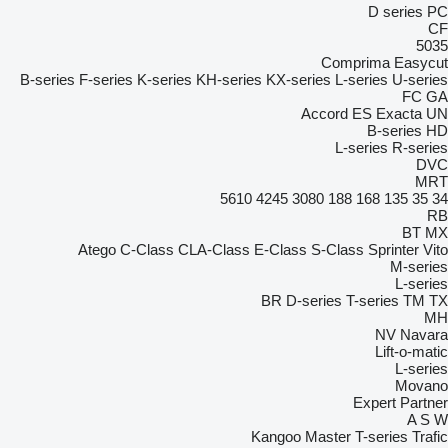
D series
PC
CF
5035
Comprima
Easycut
B-series
F-series
K-series
KH-series
KX-series
L-series
U-series
FC
GA
Accord
ES
Exacta
UN
B-series
HD
L-series
R-series
DVC
MRT
5610
4245
3080
188
168
135
35
34
RB
BT
MX
Atego
C-Class
CLA-Class
E-Class
S-Class
Sprinter
Vito
M-series
L-series
BR
D-series
T-series
TM
TX
MH
NV
Navara
Lift-o-matic
L-series
Movano
Expert
Partner
A
S
W
Kangoo
Master
T-series
Trafic