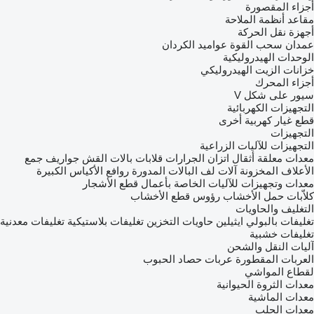
أجزاء المقصورة
مقاعد
أنظمة الملاحة
أجهزة نقل الحركة
عمدان سحب القوة
عواميد الكردان
الوحدات الهيدروليكية
خزانات الزيت الهيدروليكي
أجزاء المحرك
سيور على شكل V
التجهيزات الكهربائية
قطع غيار كهربية أخرى
التجهيزات
التجهيزات للآليات الزراعية
معدات معلقة
أثقال اتزان الجرارات
قلابات بالات القش
جواريف جمع
الأعلاف المخزونة
آلات لف البالات المدورة
روافع الأكياس الكبيرة
معدات وتجهيزات للآليات الخاصة بأعمال قطع الأشجار
كلاّبات حمل الأخشاب
رؤوس قطع الأخشاب
التغليف والحاويات
تغليفات بالبولي ايثيلين
حاويات التخزين
تغليفات بلاستيكية
تغليفات معدنية
تغليفات خشبية
آليات النقل والشحن
العربات المقطورة
عربات حصاد الحبوب
لقطاع المواشي
معدات الثروة الحيوانية
معدات الماشية
معدات الحلب