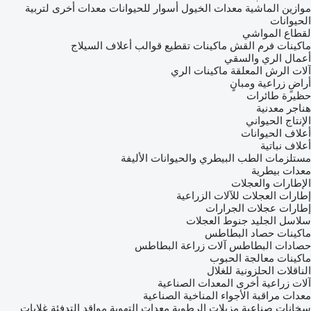
موازين الماشية
معدات الخيول
أسوار للحيوانات
معدات أخرى لتربية
الحيوانات
لقطاع المواشي
ماكينات فرم القش
ماكينات تقطيع قوالب أعلاف السيلاج
أعمال الري والسقي
آلات الرش المعلقة
ماكينات الري
أراضٍ زراعية ومبانٍ
حظيرة طائرات
هناجر معدنية
الإنتاج الحيواني
أعلاف الحيوانات
أعلاف نباتية
مستلزمات الطب البيطري والحيوانات الأليفة
معدات بيطرية
الإطارات والعجلات
إطارات العجلات للآلات الزراعية
إطارات عجلات الجرارات
سلاسل الجليد
جنوط العجلات
ماكينات حصاد البطاطس
حصادات البطاطس
آلات زراعة البطاطس
ماكينات معالجة الحبوب
الناقلات الحلزونية للغلال
آلات زراعية أخرى
المعدات الصناعية
معدات مراقبة الأجواء المناخية الصناعية
سخانات صناعية
مزيلات الرطوبة
معدات التهوية
مواقد التدفئة
غلايات