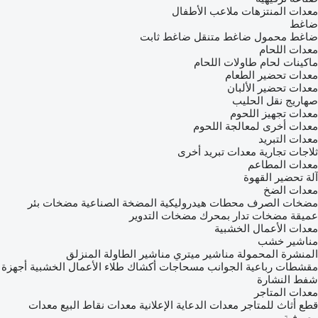
معدات المنتزهات
ملاعب الأطفال
ضاغط
ضاغط محمول
ضاغط متنقل
ضاغط ثابت
معدات اللحام
ماكينات لحام
طاولات اللحام
معدات تحضير الطعام
معدات تحضير الألبان
صهاريج نقل الحليب
معدات تجهيز اللحوم
معدات أخرى لمعالجة اللحوم
معدات التبريد
ثلاجات تجارية
معدات تبريد أخرى
معدات المطاعم
آلة تحضير القهوة
معدات الضخ
مضخات الصرف
محطات هيدروليكية
المضخة الصناعية
مضخات بئر
عميقة
مضخات تدار بمحرك
مضخات التدوير
معدات الأعمال الخشبية
مناشير خشب
المنشرة المحمولة
مناشير ميتري
مناشير الطاولة المنزلق
مقشطات رباعية الجوانب
مسحاجات
أكشاك طلاء الأعمال الخشبية
أجهزة
شفط النشارة
معدات المتاجر
قطع أثاث للمتاجر
معدات الدعاية الإعلانية
معدات نقاط البيع
معدات
مصرفية