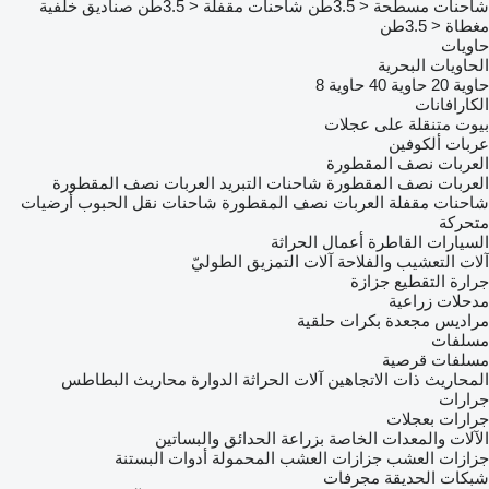
شاحنات مسطحة < 3.5طن
شاحنات مقفلة < 3.5طن
صناديق خلفية
مغطاة < 3.5طن
حاويات
الحاويات البحرية
حاوية 20
حاوية 40
حاوية 8
الكارافانات
بيوت متنقلة على عجلات
عربات ألكوفين
العربات نصف المقطورة
العربات نصف المقطورة شاحنات التبريد
العربات نصف المقطورة
شاحنات مقفلة
العربات نصف المقطورة شاحنات نقل الحبوب
أرضيات
متحركة
السيارات القاطرة
أعمال الحراثة
آلات التعشيب والفلاحة
آلات التمزيق الطوليّ
جرارة التقطيع جزازة
مدحلات زراعية
مراديس مجعدة
بكرات حلقية
مسلفات
مسلفات قرصية
المحاريث ذات الاتجاهين
آلات الحراثة الدوارة
محاريث البطاطس
جرارات
جرارات بعجلات
الآلات والمعدات الخاصة بزراعة الحدائق والبساتين
جزازات العشب
جزازات العشب المحمولة
أدوات البستنة
شبكات الحديقة
مجرفات