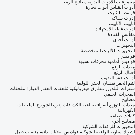
مجموعات الأدوات اليدوية
مفاتيح الربط
أدوات القياس
أدوات نجارة
قوامط التثبيت
أدوات سباكة
أنابيب الأنابيب
أدوات قابلة للاستهلاك
مقابس القيادة
أدوات أخرى
التجهيزات
التجهيزات للآليات المتخصصة
قواديس
قواديس أمامية
مجرفات تسوية
معدات الرفع
أحبال الرفع
أدوات حفر الثقوب
لقم الحفر
قضبان الحفر اللولبية
شفرات البلدوزر
مطارق هيدروليكية
مُلحقات الحفار الدوارة
ملحقات
المحراث الخلفي
مصابيح
معدات التوزيع
أضواء صناعية
الكشافات
إنارة الشوارع
الملحقات
الكهربائية
كابلات صناعية
مصابيح أخرى
التجهيزات للرافعات الشوكية
أشواك سارية الرافعة الشوكية
قواديس بقلابات ذاتية
منصات عمل