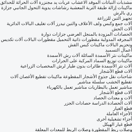
مشذبات النباتات
الموقد الاعشاب
عربات يد مجنزرة
آلات الحراثة للحدائق
ماكينات إزالة طبقة التربة المعشبة
رشاشات يدوية
التحول الجانبي جزازة
ري بالرش
تجهيز التبن للزراعة
آلات جمع وكبس ولف الأعلاف والتبن
تيدرز
آلات تغليف البالات الدائرية
آلات الحش
الحصادات المزودة بالمنجل العرضي
جزازات دوارة
المجرفه المدولبة
مقطورات ذاتية التحميل
مقطورات البالات
آلات تكديس
وتحزيم البالات
ماكينات كبس القش
أعمال التسميد
ماكينات نثر الأسمدة السائلة
آلات رش الأسمدة
ماكينات توزيع السماد المركبة على الجرارات
آلات نثر الأسمدة
طائرات بدون طيار لرش المخصبات الزراعية
آلات قطع الأشجار
شاحنات نقل جذوع الأشجار المقطوعة
ماكينات تقطيع الأغصان
آلات
تقطيع الخشب
سلسلة مناشير
مناشير تعمل بالبطاريات
مناشير تعمل بالكهرباء
آلات قطع الأشجار
آلات و معدات الحصاد
آلات الحصادة الدراسة
حصادات الجزر
قطع الغيار
الأجزاء العاملة
أجزاء تشغيلية أخرى
قطع غيار الهيكل
وصلات ربط المقطورة
وصلات الربط للمعدات المعلقة