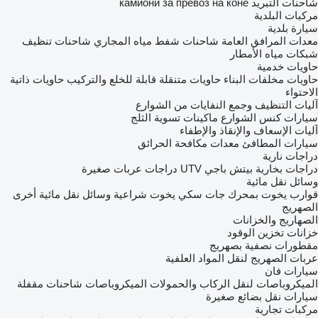
شاحنات التبريد
камиони за превоз на коне
مركبات البلدية
سيارة بلدية
معدات المرافق العامة
شاحنات شفط مياه المجاري
شاحنات تنظيف
شبكات مياه الأمطار
حاويات خدمية
حاويات مخلفات البناء
حاويات متنقلة قابلة للخلع والتركيب
حاويات ذاتية
الاحتواء
آليات التنظيف وجمع النفايات من الشوارع
سيارات كنس الشوارع
ماكينات تسوية الثلج
آليات الإسعاف والإنقاذ والإطفاء
سيارات المطافئ
معدات مكافحة الحرائق
دراجات نارية
دراجات بخارية
بيتش باجي
UTV
دراجات
عربات صغيرة
وسائل نقل مائية
قوارب
يخوت بمحرك
جات سكي
يخوت شراعية
وسائل نقل مائية أخرى
الصهريج
الصهاريج والخزانات
خزانات تخزين الوقود
مقطورات نصفية بصهريج
عربات الصهريج لنقل المواد العلفية
سيارات فان
الميكروباصات لنقل الركاب والحمولات
الميكروباصات شاحنات مقفلة
سيارات نقل بضائع صغيرة
مركبات تجارية