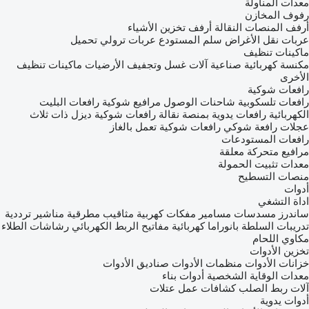
معدات المناولة
رفوف المخازن
أرفف المنصات النقالة
أرفف تخزين الأشياء
عربات نقل الأغراض
سلم المستودع
عربات ترولي تحميل
ماكينات تنظيف
مكنسة كهربائية صناعية
آلات غسل وتجفيف الأرضيات
ماكينات تنظيف
الأخرى
رافعات شوكية
رافعات تلسكوبية
شاحنات الوصول
مرافيع شوكية
رافعات البليت
الكهربائية
رافعات يدوية بمنصة نقالة
رافعات شوكية ديزل
ذات ثلاث
عجلات رافعة شوكي
رافعات شوكية تعمل بالغاز
رافعات المستودعات
مرافيع متحركة معلقة
معدات تثبيت الحمولة
منصات التسطيح
أدوات
اداة التشغي
ساندرز
مسدسات مسامير
مفكات كهربية
مثاقيب مطرقية
مناشير ترددية
تدريبات السلطة
بانوراما كهربائية
مفاتيح الربط الكهربائي
رشاشات الطلاء
مكاوي اللحام
تخزين الأدوات
خزانات الأدوات
منظمات الأدوات
صناديق الأدوات
معدات الوقاية الشخصية
أدوات بناء
آلات ربط الصلب
كشافات عمل
عتلات
أدوات يدوية