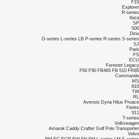
F15
Explorer
R-series
Ibiza
SP
500
Dino
G-series
L-series
LB
P-series
R-series
S-series
SJ
Park
FS
ECU
Forester
Legacy
F50
F90
FB465
FB 510
FR85
Commando
MS
810
TW
RL
Avensis
Dyna
Hilux
Proace
Fanex
911
T-series
Volkswagen
Amarok
Caddy
Crafter
Golf
Polo
Transporter
Volvo
BM
EC
ECR
EW
FH
FM
L-series
LM
S-series