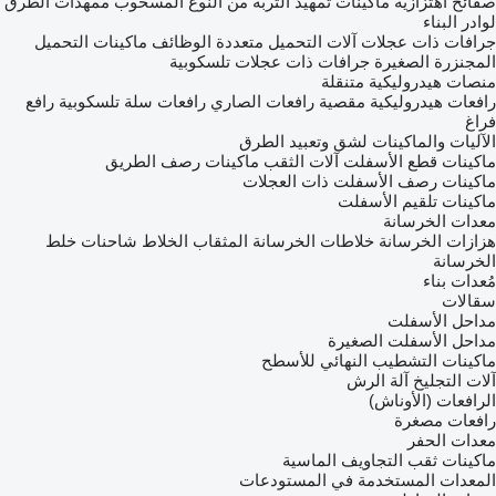
صفائح اهتزازية
ماكينات تمهيد التربة من النوع المسحوب
ممهدات الطرق
لوادر البناء
جرافات ذات عجلات
آلات التحميل متعددة الوظائف
ماكينات التحميل
المجنزرة الصغيرة
جرافات ذات عجلات تلسكوبية
منصات هيدروليكية متنقلة
رافعات هيدروليكية مقصية
رافعات الصاري
رافعات سلة تلسكوبية
رافع
فراغ
الآليات والماكينات لشق وتعبيد الطرق
ماكينات قطع الأسفلت
آلات الثقب
ماكينات رصف الطريق
ماكينات رصف الأسفلت ذات العجلات
ماكينات تلقيم الأسفلت
معدات الخرسانة
هزازات الخرسانة
خلاطات الخرسانة
المثقاب الخلاط
شاحنات خلط
الخرسانة
مُعدات بناء
سقالات
مداحل الأسفلت
مداحل الأسفلت الصغيرة
ماكينات التشطيب النهائي للأسطح
آلات التجليخ
آلة الرش
الرافعات (الأوناش)
رافعات مصغرة
معدات الحفر
ماكينات ثقب التجاويف الماسية
المعدات المستخدمة في المستودعات