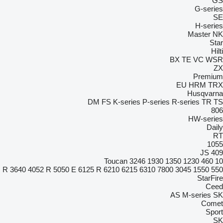
GS
G-series
SE
H-series
Master
NK
Star
Hilti
BX
TE
VC
WSR
ZX
Premium
EU
HRM
TRX
Husqvarna
DM
FS
K-series
P-series
R-series
TR
TS
806
HW-series
Daily
RT
1055
JS
409
Toucan
3246
1930
1350
1230
460
10
3640
4052 R
5050 E
6125 R
6210
6215
6310
7800
3045 R
1550
550
StarFire
Ceed
AS
M-series
SK
Comet
Sport
SK