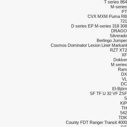
T series
864
M-series
PT
CVX
MXM
Puma
RB
721
D series
EP
M-series
318
308
DRAGO
Silverado
Berlingo
Jumper
Cosmos
Dominator
Lexion
Liner
Markant
RZT
XT2
XF
Dokker
M series
Ram
DX
VL
DC
El-Björn
SF
TF
U 32
VF
ZSF
S
KIP
TH
542
TDK
County
FDT
Ranger
Transit
4000