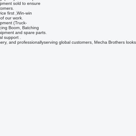
ipment sold to ensure
stomers.
ice first ,Win-win
 of our work.
ipment (Truck-
cing Boom, Batching
uipment and spare parts.
l support .
nery, and professionallyserving global customers, Mecha Brothers looks