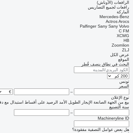
الرافعات (الأوناش)
رافعات لجميع التضاريس
الماركة
Mercedes-Benz
Actros
Arocs
Palfinger Sany
Sany
Volvo
C
FM
XCMG
HB
Zoomlion
ZLJ
عرض الكل
الموقع
البحث في نطاق بنصف قُطر
تونس
السعر
–
نوع الإعلان
بيع
من الجهة الصانعة
الإيجار الطويل الأمد
الرصيد
على أقساط
استبدال مع دف
سنة التصنيع
–
Machineryline ID
هل بعض عوامل التصفية مفقودة؟