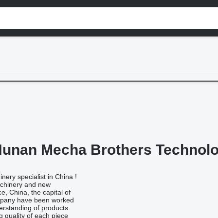
unan Mecha Brothers Technolog
nery specialist in China !
machinery and new
, China, the capital of
ompany have been worked
erstanding of products
 quality of each piece