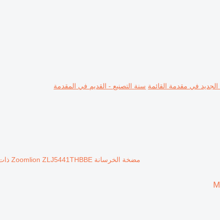
 الجديد في مقدمة القائمة
سنة التصنيع - القديم في المقدمة
مضخة الخرسانة Zoomlion ZLJ5441THBBE ذات شاسيه Mercedes-Benz Arocs