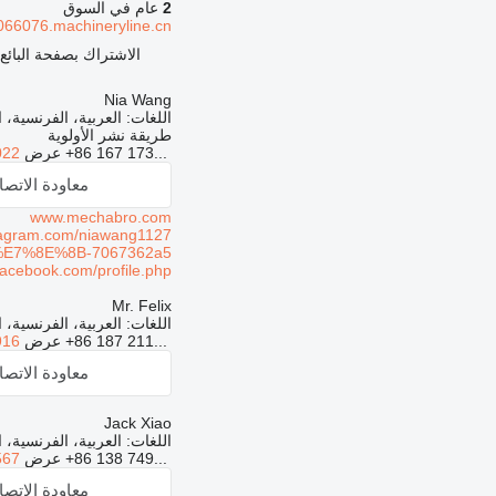
2
عام في السوق
66076.machineryline.cn
الاشتراك بصفحة البائع
Nia Wang
اللغات:
العربية، الفرنسية، ا
طريقة نشر الأولوية
+86 167 173...
عرض
022
معاودة الاتص
www.mechabro.com
agram.com/niawang1127/
-%E7%8E%8B-7067362a5/
acebook.com/profile.php
Mr. Felix
اللغات:
العربية، الفرنسية، ا
+86 187 211...
عرض
916
معاودة الاتص
Jack Xiao
اللغات:
العربية، الفرنسية، ا
+86 138 749...
عرض
567
معاودة الاتص