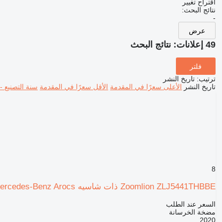
اقتراح تغيير
نتائج البحث:
-
عرض
49 إعلانات:
نتائج البحث
فلتر
ترتيب
:
تاريخ النشر
تاريخ النشر
الأعلى سعرًا في المقدمة
الأقل سعرًا في المقدمة
سنة التصنيع -
8
Zoomlion ZLJ5441THBBE ذات شاسيه Mercedes-Benz Arocs
السعر عند الطلب
مضخة الخرسانة
2020