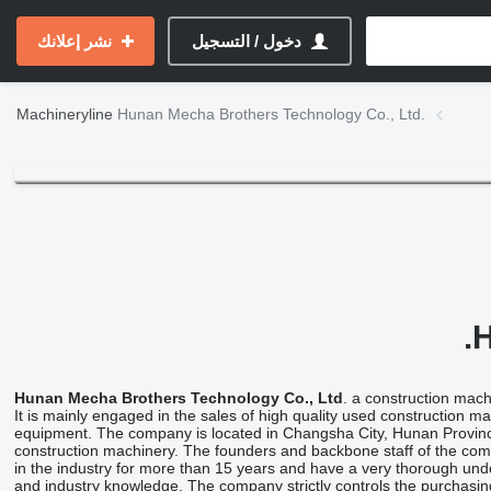
دخول / التسجيل
نشر إعلانك
Machineryline
Hunan Mecha Brothers Technology Co., Ltd.
H
Hunan Mecha Brothers Technology Co., Ltd
. a construction machi
It is mainly engaged in the sales of high quality used construction 
equipment. The company is located in Changsha City, Hunan Province
construction machinery. The founders and backbone staff of the c
in the industry for more than 15 years and have a very thorough und
and industry knowledge. The company strictly controls the purchasing