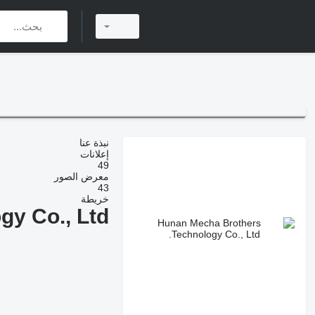
نبذة عنا
إعلانات
49
معرض الصور
43
خريطة
y Co., Ltd.