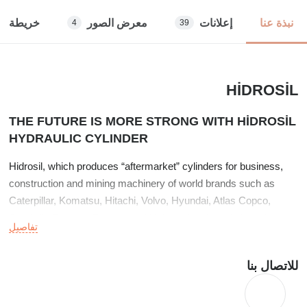
إعلانات
معرض الصور
خريطة
نبذة عنا
4
39
HİDROSİL
THE FUTURE IS MORE STRONG WITH
HİDROSİL
HYDRAULIC CYLINDER
Hidrosil, which produces “aftermarket” cylinders for business,
construction and mining machinery of world brands such as
Caterpillar, Komatsu, Hitachi, Volvo, Hyundai, Atlas Copco,
Sandwik, Daewoo Doosan and Hidromek, with solutions that
تفاصيل
make each structure much more robust. with you! Our company,
which exports 70% of its production to approximately 50
للاتصال بنا
countries, primarily to the European Continent and the Americas,
crowns its quality with its extensive transportation network. With
its 25 years of experience in the sector, Hidrosil has spread its