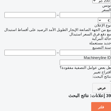
تونس
السعر
–
نوع الإعلان
بيع
من الجهة الصانعة
الإيجار الطويل الأمد
الرصيد
على أقساط
استبدال
مع دفع فرق السعر
استبدال
حالة المركبة
جديد
مستعملة
سنة التصنيع
–
Machineryline ID
هل بعض عوامل التصفية مفقودة؟
اقتراح تغيير
نتائج البحث:
-
عرض
39 إعلانات:
نتائج البحث
فلتر