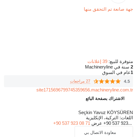
hydraulic cylinder quality to a much wider geography, combining
جهة صانعة تم التحقق منها
its experience in this field with power and quality.
Our Promise in Production is Huge
متوفرة للبيع:
39 إعلانات
Our word is great; We add strength to the power of the strongest
2
سنة في Machineryline
1
عام في السوق
in the sector with the spare parts range we offer for business,
construction and mining machines. With our expert teams and
4.5
27 مراجعات
state-of-the-art systems, we serve our customers and business
site1715696799745359656.machineryline.com.tr
partners in many different fields, especially in the business and
الاشتراك بصفحة البائع
construction machinery sector. Hidrosil, which is an expert in the
production of hydraulic cylinders, continues to shape the
Seçkin Yavuz KÖYSÜREN
اللغات:
التركية، الإنكليزية
structures of the future.
+90 537 923...
عرض
+90 537 923 08 71
With our rich product range and extensive transportation
معاودة الاتصال بي