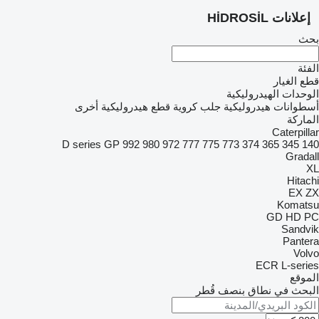
إعلانات HİDROSİL
بحث
الفئة
قطع الغيار
الوحدات الهيدروليكية
أسطوانات هيدروليكية
جلب كروية
قطع هيدروليكية أخرى
الماركة
Caterpillar
D series
GP
992
980
972
777
775
773
374
365
345
140
Gradall
XL
Hitachi
EX
ZX
Komatsu
GD
HD
PC
Sandvik
Pantera
Volvo
ECR
L-series
الموقع
البحث في نطاق بنصف قُطر