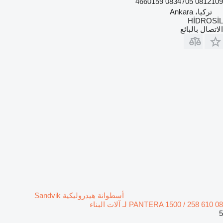
0812109 0834705 4660159
تركيا، Ankara
HİDROSİL
الاتصال بالبائع
أسطوانة هيدروليكية Sandvik
PANTERA 1500 / 258 610 08 لـ آلات البناء
5