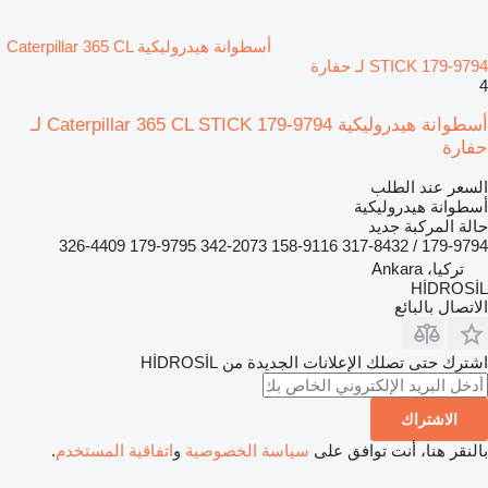
أسطوانة هيدروليكية Caterpillar 365 CL
STICK 179-9794 لـ حفارة
4
أسطوانة هيدروليكية Caterpillar 365 CL STICK 179-9794 لـ
حفارة
السعر عند الطلب
أسطوانة هيدروليكية
حالة المركبة
جديد
179-9794 / 317-8432 158-9116 342-2073 179-9795 326-4409
تركيا، Ankara
HİDROSİL
الاتصال بالبائع
اشترك حتى تصلك الإعلانات الجديدة من HİDROSİL
الاشتراك
بالنقر هنا، أنت توافق على
سياسة الخصوصية
و
اتفاقية المستخدم
.