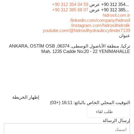
network, we contribute to the continuity of the machines of
+90 312 354...
عرض
+90 312 354 04 59
brands such as Komatsu, Hitachi, Volvo, Cylinder and
+90 312 385...
عرض
+90 312 385 68 07
hidrosil.com.tr
Caterpillar. In addition to the production of hydraulic cylinders for
linkedin.com/company/hidrosil/
the mobile sector, which is the main product group, in order to
instagram.com/hidrosilhidrolik/
youtube.com/@hidrosilhydrauliccylinder7139
fully respond to the demands of our business partners and
عنوان
customers: in the industrial area, We also produce cylinders that
تركيا, منطقة الأناضول الوسطى, 06374, ANKARA, OSTİM OSB
appeal to mines, factories and many other sectors, and shape
Mah. 1235 Cadde No:20 - 22 YENİMAHALLE
the future.
The Power of Turkish Industry is on the World
إظهار الخريطة
Stage
التوقيت المحلي الخاص بالبائع: 16:11 (+03)
طلب لقاء
إرسال الرسالة
Our company, which successfully represents the power of
Turkish industry and domestic production in every platform it