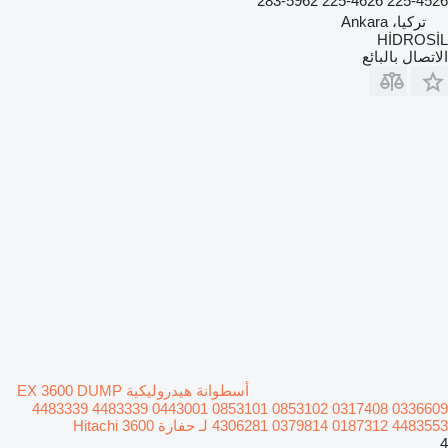
225-4526 225-4626 283-5962
تركيا، Ankara
HİDROSİL
الاتصال بالبائع
أسطوانة هيدروليكية EX 3600 DUMP
4483339 4483339 0443001 0853101 0853102 0317408 0336609
4306281 0379814 0187312 4483553 لـ حفارة Hitachi 3600
4