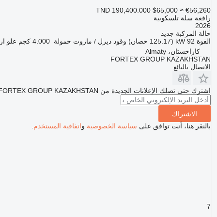
TND 190,400.000
$65,000
≈ €56,260
رافعة سلة تلسكوبية
2026
حالة المركبة
جديد
القوة
92 kW (125.17 حصان)
وقود
ديزل / مازوت
حمولة
4.000 كجم
علو ار
كازاخستان، Almaty
FORTEX GROUP KAZAKHSTAN
الاتصال بالبائع
اشترك حتى تصلك الإعلانات الجديدة من FORTEX GROUP KAZAKHSTAN
الاشتراك
بالنقر هنا، أنت توافق على
سياسة الخصوصية
و
اتفاقية المستخدم
.
7