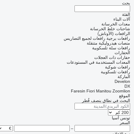
بحث
الفئة
آلات البناء
معدات الخرسانة
شاحنات خلط الخرسانة
الرافعات (الأوناش)
رافعات برجية
رافعات لجميع التضاريس
منصات هيدروليكية متنقلة
رافعات سلة تلسكوبية
الحفارات
حفارات ذات العجلات
المعدات المستخدمة في المستودعات
رافعات شوكية
رافعات تلسكوبية
الماركة
Develon
DX
Faresin
Fiori
Manitou
Zoomlion
الموقع
البحث في نطاق بنصف قُطر
تونس
آسيا
السعر
–