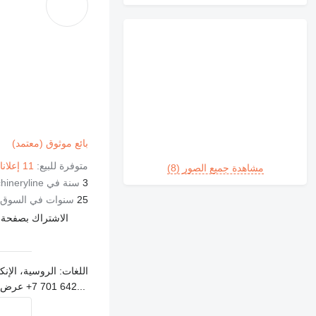
بائع موثوق (معتمد)
متوفرة للبيع:
11 إعلانات
مشاهدة جميع الصور (8)
3
سنة في Machineryline
25
سنوات في السوق
الاشتراك بصفحة ال
اللغات:
الروسية، الإنكل
+7 701 642...
عرض