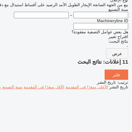
نوع الإعلان
بيع
من الجهة الصانعة
الإيجار الطويل الأمد
الرصيد
على أقساط
استبدال مع دف
سنة التصنيع
–
Machineryline ID
هل بعض عوامل التصفية مفقودة؟
اقتراح تغيير
نتائج البحث:
-
عرض
11 إعلانات:
نتائج البحث
فلتر
ترتيب
:
تاريخ النشر
تاريخ النشر
الأعلى سعرًا في المقدمة
الأقل سعرًا في المقدمة
سنة التصنيع -