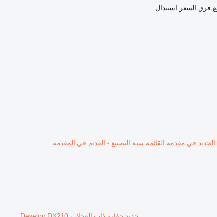
ع فرق السعر
استبدال
 الجديد في مقدمة القائمة
سنة التصنيع - القديم في المقدمة
جديد حفارة ذات العجلات Develon DX210