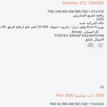
Zoomlion ZTC 250A562
TND 249,000.000
$85,000
≈ €73,570
رافعة لجميع التضاريس
2025
حالة المركبة
جديد
يورو
Euro 6
وقود
ديزل / مازوت
حمولة
25.000 كجم
علو ارتفاع للرفع
49 متر
كازاخستان، Almaty
FORTEX GROUP KAZAKHSTAN
الاتصال بالبائع
12
3500 ذات شاسيه Fiori 3500
TND 62,990.000
$21,500
≈ €18,610