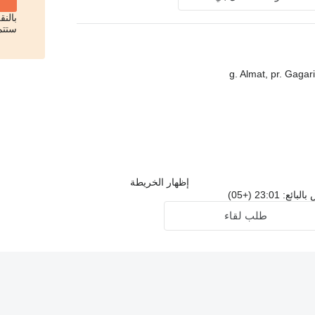
بالن
ستتم
إظهار الخريطة
23:01 (+05)
طلب لقاء