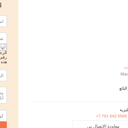
إ
الرجا
رقم 
هذه ا
بائع
يزية
+7 701 642 5566
معاودة الاتصال بي