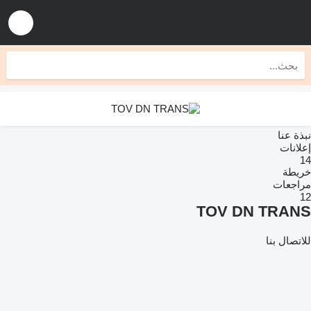
نبذة عنا
إعلانات
14
خريطة
مراجعات
12
TOV DN TRANS
للاتصال بنا