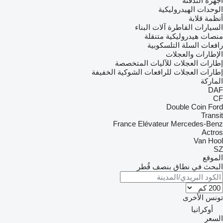
أجهزة التدفئة
الوحدات الهيدروليكية
أنظمة قلابة
السيارات القاطرة
آلات البناء
منصات هيدروليكية متنقلة
رافعات السلة التلسكوبية
الإطارات والعجلات
إطارات العجلات للآليات المتخصصة
إطارات العجلات للرافعات الشوكية الخفيفة
الماركة
DAF
CF
Double Coin
Ford
Transit
France Elévateur
Mercedes-Benz
Actros
Van Hool
SZ
الموقع
البحث في نطاق بنصف قُطر
تونس
الأخرى
أوكرانيا
السعر