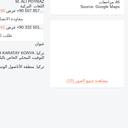
M. ALİ POYRAZ
46 مراجعات
اللغات:
التركية
Source: Google Maps
+90 507 857...
عرض
 60
معاودة الاتص
+90 332 501...
عرض
 61
طلب لق
عنوان
تركيا, KONYA, FEVZİ ÇAKMAK MAH. 10768 SOK. H BLOK NO:18/H KARATAY KONYA
التوقيت المحلي الخاص بالبائع: 06:58 (
تركيا, منطقة الأناضول الوسطى, 42100, ziçakmak Mah., 10768 Sokak, H Blok, No: 18 Karatay / KONYA
مشاهدة جميع الصور (10)