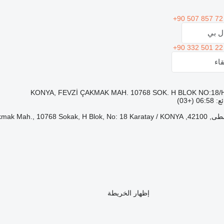
+90 507 857 72
ال بي
+90 332 501 22
اء
+03)
KONYA/KARATAY, Fev/
إظهار الخريطة