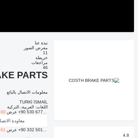
نبذة عنا
معرض الصور
11
خريطة
مراجعات
46
AKE PARTS
معلومات الاتصال بالبائع
TURKİ İSMAİL
اللغات:
العربية، التركية
+90 530 677...
عرض
 60
معاودة الاتص
+90 332 501...
عرض
 61
4.8