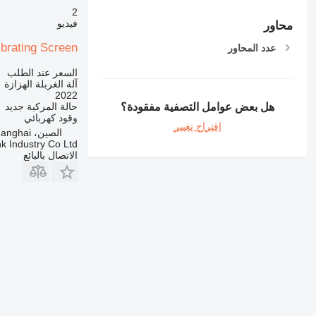
2
فيديو
محاور
ibrating Screen
عدد المحاور
السعر عند الطلب
آلة الغربلة الهزازة
2022
حالة المركبة
جديد
هل بعض عوامل التصفية مفقودة؟
وقود
كهربائي
اقتراح تغيير
الصين، Shanghai
k Industry Co Ltd
الاتصال بالبائع