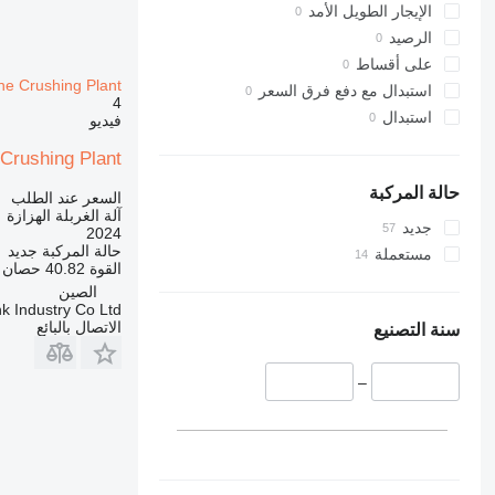
الإيجار الطويل الأمد
الرصيد
على أقساط
ne Crushing Plant
استبدال مع دفع فرق السعر
4
استبدال
فيديو
 Crushing Plant
حالة المركبة
السعر عند الطلب
آلة الغربلة الهزازة
جديد
2024
حالة المركبة
جديد
مستعملة
القوة
40.82 حصان (30 kW)
الصين
k Industry Co Ltd
الاتصال بالبائع
سنة التصنيع
–