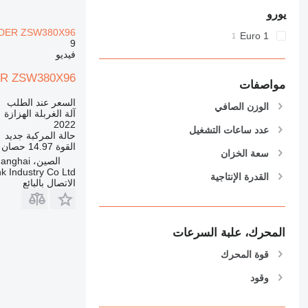
يورو
DER ZSW380X96
Euro 1
9
فيديو
ER ZSW380X96
مواصفات
السعر عند الطلب
الوزن الصافي
آلة الغربلة الهزازة
2022
عدد ساعات التشغيل
حالة المركبة
جديد
القوة
14.97 حصان (11 kW)
سعة الخزان
الصين، Shanghai
k Industry Co Ltd
القدرة الإنتاجية
الاتصال بالبائع
المحرك، علبة السرعات
قوة المحرك
وقود