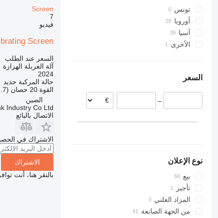
Screen
تونس
7
أوروبا
فيديو
آسيا
سلوفاكيا
ibrating Screen
الأخرى
تركيا
هولندا
بيرو
الصين
الدنمارك
السعر عند الطلب
آلة الغربلة الهزازة
الفلبين
بريطانيا
2024
السعر
بلجيكا
حالة المركبة
جديد
القوة
20 حصان (14.7 kW)
فرنسا
الصين
–
رومانيا
k Industry Co Ltd
بولندا
الاتصال بالبائع
عرض الكل
الاشتراك في الحصو
نوع الإعلان
الاشتراك
بالنقر هنا، أنت توا
بيع
تأجير
المزاد العلني
من الجهة الصانعة