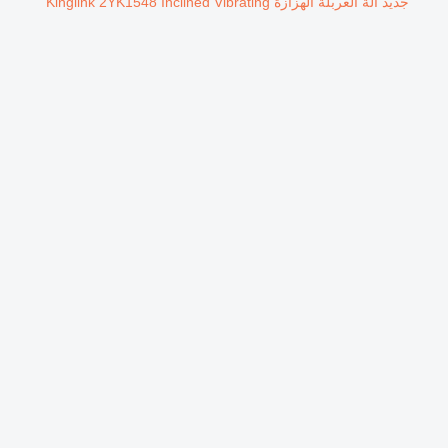
جديد آلة الغربلة الهزازة Kinglink 2YK1548 Inclined Vibrating