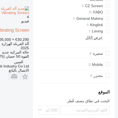
CZ Screen
FABO
 Vibrating Screen
4
General Makina
Fullstar
فيديو
MCK
Kinglink
ibrating Screen
ZSW
ME
Liming
PRO
عرض الكل
R-series
35,000
≈ €30,290
آلة الغربلة الهزازة
2025
حالة المركبة
جديد
صغيرة
القوة
50 حصان (36.75 kW)
الصين
Mobile
k Industry Co Ltd
الاتصال بالبائع
مجنزر
الموقع
البحث في نطاق بنصف قُطر