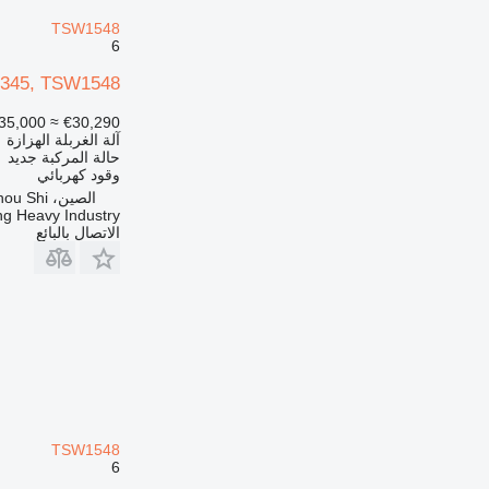
TSW1548
6
1345, TSW1548
35,000
≈ €30,290
آلة الغربلة الهزازة
حالة المركبة
جديد
وقود
كهربائي
الصين، Zheng Zhou Shi
ng Heavy Industry
الاتصال بالبائع
TSW1548
6