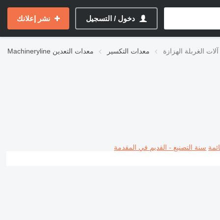
دخول / التسجيل
نشر إعلانك
آلات الغربلة الهزازة
معدات التكسير
معدات التعدين
Machineryline
ئمة
سنة التصنيع - القديم في المقدمة