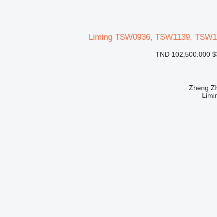
Liming TSW0936, TSW1139, TSW
TND 102,500.000
$
Limi