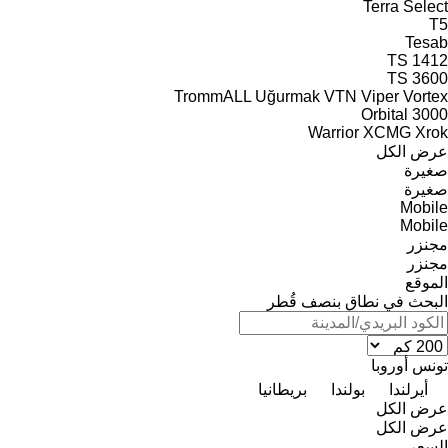
Terra Select
T5
Tesab
TS
1412
TS 3600
TrommALL
Uğurmak
VTN
Viper
Vortex
Orbital 3000
Warrior
XCMG
Xrok
عرض الكل
صغيرة
صغيرة
Mobile
Mobile
مجنزر
مجنزر
الموقع
البحث في نطاق بنصف قُطر
تونس
أوروبا
أيرلندا
بولندا
بريطانيا
عرض الكل
عرض الكل
السعر