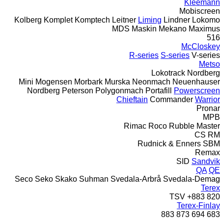
Kleemann
Mobiscreen
Kolberg
Komplet
Komptech
Leitner
Liming
Lindner
Lokomo
MDS
Maskin Mekano
Maximus
516
McCloskey
R-series
S-series
V-series
Metso
Lokotrack
Nordberg
Mini
Mogensen
Morbark
Murska
Neonmach
Neuenhauser
Nordberg
Peterson
Polygonmach
Portafill
Powerscreen
Chieftain
Commander
Warrior
Pronar
MPB
Rimac
Roco
Rubble Master
CS
RM
Rudnick & Enners
SBM
Remax
SID
Sandvik
QA
QE
Seco
Seko
Skako
Suhman
Svedala-Arbrå
Svedala-Demag
Terex
TSV
883+
820
Terex-Finlay
883
873
694
683