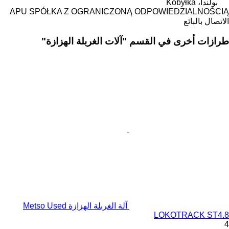
بولندا، Kobyłka
APU SPÓŁKA Z OGRANICZONĄ ODPOWIEDZIALNOŚCIĄ
الاتصال بالبائع
طرازات أخرى في القسم "آلات الغربلة الهزازة"
آلة الغربلة الهزازة Metso Used
LOKOTRACK ST4.8
4