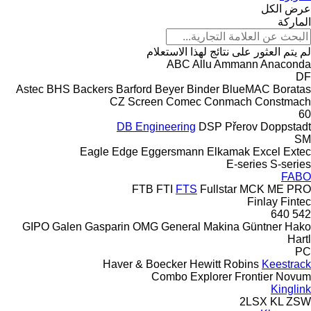
عرض الكل
الماركة
لم يتم العثور على نتائج لهذا الاستعلام
ABC
Allu
Ammann
Anaconda
DF
Astec
BHS
Backers
Barford
Beyer
Binder
BlueMAC
Boratas
CZ Screen
Comec
Conmach
Constmach
60
DB Engineering
DSP Přerov
Doppstadt
SM
Eagle
Edge
Eggersmann
Elkamak
Excel
Extec
E-series
S-series
FABO
FTB
FTI
FTS
Fullstar
MCK
ME
PRO
Finlay
Fintec
640
542
GIPO
Galen
Gasparin OMG
General Makina
Güntner
Hako
Hartl
PC
Haver & Boecker
Hewitt Robins
Keestrack
Combo
Explorer
Frontier
Novum
Kinglink
2LSX
KL
ZSW