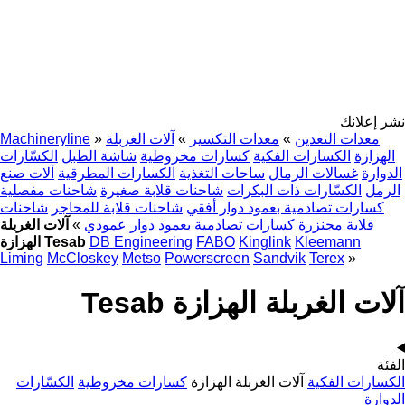
نشر إعلانك
معدات التعدين
»
معدات التكسير
»
آلات الغربلة
»
Machineryline
الهزازة
الكسارات الفكية
كسارات مخروطية
شاشة الطبل
الكسّارات
الدوارة
غسالات الرمال
ساحات التغذية
الكسارات المطرقية
آلات صنع
الرمل
الكسّارات ذات البكرات
شاحنات قلابة صغيرة
شاحنات مفصلية
كسارات تصادمية بعمود دوار أفقي
شاحنات قلابة للمحاجر
شاحنات
قلابة مجنزرة
كسارات تصادمية بعمود دوار عمودي
»
آلات الغربلة
Kleemann
Kinglink
FABO
DB Engineering
الهزازة Tesab
Liming
McCloskey
Metso
Powerscreen
Sandvik
Terex
»
آلات الغربلة الهزازة Tesab
الفئة
الكسارات الفكية
آلات الغربلة الهزازة
كسارات مخروطية
الكسّارات
الدوارة