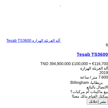
آلة الغربلة الهزازة Tesab TS3600
6
Tesab TS3600
TND 394,900.000
£100,000
≈ €116,700
آلة الغربلة الهزازة
2019
7.600 متر / ساعة
بريطانيا، Billingham
الاتصال بالبائع
بيع ماكينات أم مركبات؟
يمكنك القيام بذلك معنا!
نشر إعلانك