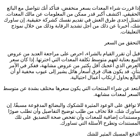
إذا قررت شراء المعدات بسعر منخفض، فتأكد أنك تتواصل مع البائع
الحقيقي. اكتشف أكبر قدر ممكن من المعلومات عن مالك المعدات.
تتمثل إحدى طرق الغش في تقديم نفسك كشركة حقيقية. إن ساورك
شك، أخبرنا عن ذلك من أجل تشديد الرقابة وذلك من خلال نموذج
التعليقات.
التحقق من السعر
قبل أن تقرر القيام بالشراء، احرص على مراجعة العديد من عروض
البيع بعناية لفهم متوسط تكلفة المعدات التي اخترتها. إذا كان سعر
العرض الذي أعجبك أقل بكثير من عروض مشابهة، ففكر في الأمر
بتأنٍ. قد يكون هناك فرق أسعار هائل يشير إلى عيوب مخفية أو أن
البائع يحاول ارتكاب أعمال احتيالية.
ابتعد عن شراء المنتجات التي يكون سعرها مختلف بشدة عن متوسط
السعر لمعدات مشابهة.
لا توافق على الوعود المثيرة للشكوك والبضائع المدفوعة مسبقًا. إن
ساورك شك، فلا تخاف من طلب توضيح التفاصيل وأن تطلب صورًا
ومستندات إضافية للمعدات وأن تفحص صحة التصديق على تلك
المستندات وتطرح الأسئلة التي تساورك.
الدفع المسبك المثير للشك