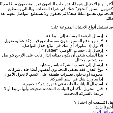
أكثر أنواع الاحتيال شيوعًا، قد يطلب البائعون غير المنصفون مبلغًا معينًا
كعربون مسبق "لتحجز" حقك في شراء المعدات. وبالتالي يستطيع
المحتالون تجميع مبلغًا ضخمًا ثم يختفون ولا تستطيع التواصل معهم بعد
ذلك.
قد تشتمل أنواع الاحتيال المتنوعة على:
إرسال الدفعة المسبقة إلى البطاقة
لا تقم بالدفع المسبق بدون مستندات ورقية تؤكد عملية تحويل
الأمول إذا ساورك أي شك في البائع خلال التواصل.
إرسال إلى حساب "الوصي" “Trustee”
هذا الطلب ينبغي أن يكون بمثابه إنذار فأنت على الأرجح تتواصل
مع شخص محتال.
إرسال إلى حساب الشركة باسم مشابه
توخّ الحذر، فقد يختفي المحتالون أنفسهم أيضًا خلف شركات
معلومة أو يدخلون تغييرات طفيفة على الاسم. لا تحول الأموال
إذا ساورك شك في اسم الشركة.
استبدال البيانات الخاصة في فاتورة شركة حقيقية
قبل التحويل، تأكد أن البيانات المحددة صحيحة وأنها ترتبط أو لا
ترتبط بالشركة المحددة.
هل اكتشفت أي احتيال؟
أخبرنا بذلك
نصائح للأمان