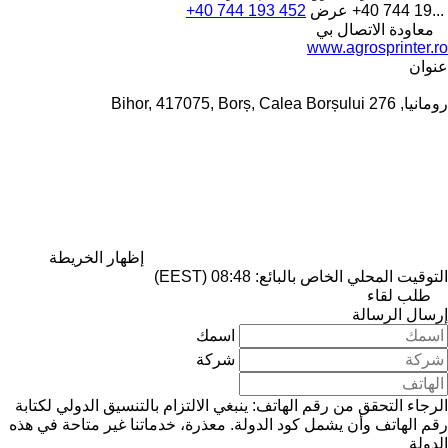
+40 744 19...
عرض
+40 744 193 452
معاودة الاتصال بي
www.agrosprinter.ro
عنوان
رومانيا, Bihor, 417075, Borș, Calea Borșului 276
إظهار الخريطة
التوقيت المحلي الخاص بالبائع: 08:48 (EEST)
طلب لقاء
إرسال الرسالة
اسمك
شركة
الرجاء التحقق من رقم الهاتف: ينبغي الالتزام بالتنسيق الدولي لكتابة
رقم الهاتف وأن يشمل كود الدولة.
معذرة، خدماتنا غير متاحة في هذه
الدولة