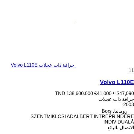
جرافة ذات عجلات Volvo L110E
11
Volvo L110E
TND 138,600.000
€41,000
≈ $47,090
جرافة ذات عجلات
2003
رومانيا، Borș
SZENTMIKLOSI ADALBERT ÎNTREPRINDERE
INDIVIDUALĂ
الاتصال بالبائع