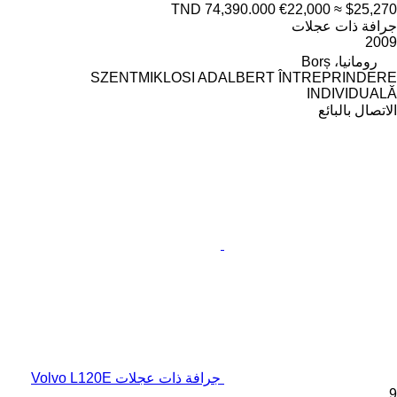
TND 74,390.000
€22,000
≈ $25,270
جرافة ذات عجلات
2009
رومانيا، Borș
SZENTMIKLOSI ADALBERT ÎNTREPRINDERE
INDIVIDUALĂ
الاتصال بالبائع
جرافة ذات عجلات Volvo L120E
9