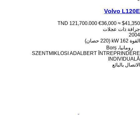
Volvo L120E
TND 121,700.000
€36,000
≈ $41,350
جرافة ذات عجلات
2004
القوة
162 kW (220 حصان)
رومانيا، Borș
SZENTMIKLOSI ADALBERT ÎNTREPRINDERE
INDIVIDUALĂ
الاتصال بالبائع