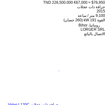
TND 226,500.000
€67,000
≈ $76,950
جرافة ذات عجلات
2015
9.100 متر / ساعة
القوة
191 kW (260 حصان)
رومانيا، Bihor
LORGER SRL
الاتصال بالبائع
جرافة ذات عجلات Volvo L120C