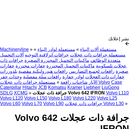
نشر إعلانك
مستعملة آلات البناء
»
مستعملة لوادر البناء
»
»
Machineryline
مستعملة جرافات ذات عجلات
جرافات انزلاقية التوجيه
آلات التحميل
متعددة الوظائف
ماكينات التحميل المجنزرة الصغيرة
جرافات ذات
عجلات تلسكوبية
ماكينات التحميل المجنزرة
حفارات مجنزرة
حفارات
صغيرة
رافعات لجميع التضاريس
رافعات هيدروليكية مقصية
بلدوزرات
حفارات ذات العجلات
لوادر حفارة
رافعات سلة مفصلية
وحدات حفر
Case
مستعملة جرافات ذات عجلات Volvo
الآبار
شاحنات رافعة
»
Caterpillar
Hitachi
JCB
Komatsu
Kramer
Liebherr
LiuGong
Volvo L110
جرافة ذات عجلات Volvo 642 IFRON
»
XCMG
SDLG
Volvo L120
Volvo L150
Volvo L180
Volvo L220
Volvo L25
»
جرافات ذات عجلات Volvo L30
Volvo L90
Volvo L70
Volvo L60
جرافة ذات عجلات Volvo 642
IFRON