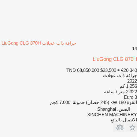
جرافة ذات عجلات LiuGong CLG 870H
14
LiuGong CLG 870H
TND 68,850.000
$23,500
≈ €20,340
جرافة ذات عجلات
2022
1.256 كم
2.322 متر / ساعة
Euro 3
القوة
180 kW (245 حصان)
حمولة
7.000 كجم
الصين، Shanghai
XINCHEN MACHINERY
الاتصال بالبائع