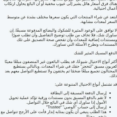
هناك فرق أسعار هائل يشير إلى عيوب مخفية أو أن البائع يحاول ارتكاب
أعمال احتيالية.
ابتعد عن شراء المنتجات التي يكون سعرها مختلف بشدة عن متوسط
السعر لمعدات مشابهة.
لا توافق على الوعود المثيرة للشكوك والبضائع المدفوعة مسبقًا. إن
ساورك شك، فلا تخاف من طلب توضيح التفاصيل وأن تطلب صورًا
ومستندات إضافية للمعدات وأن تفحص صحة التصديق على تلك
المستندات وتطرح الأسئلة التي تساورك.
الدفع المسبك المثير للشك
أكثر أنواع الاحتيال شيوعًا، قد يطلب البائعون غير المنصفون مبلغًا معينًا
كعربون مسبق "لتحجز" حقك في شراء المعدات. وبالتالي يستطيع
المحتالون تجميع مبلغًا ضخمًا ثم يختفون ولا تستطيع التواصل معهم بعد
ذلك.
قد تشتمل أنواع الاحتيال المتنوعة على:
إرسال الدفعة المسبقة إلى البطاقة
لا تقم بالدفع المسبق بدون مستندات ورقية تؤكد عملية تحويل
الأمول إذا ساورك أي شك في البائع خلال التواصل.
إرسال إلى حساب "الوصي" “Trustee”
هذا الطلب ينبغي أن يكون بمثابه إنذار فأنت على الأرجح تتواصل مع
شخص محتال.