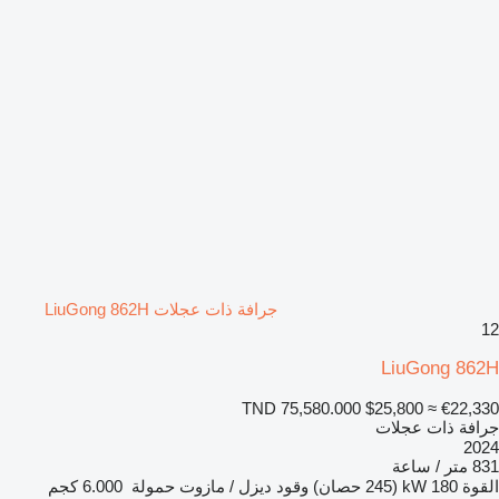
جرافة ذات عجلات LiuGong 862H
12
LiuGong 862H
TND 75,580.000
$25,800
≈ €22,330
جرافة ذات عجلات
2024
831 متر / ساعة
القوة
180 kW (245 حصان)
وقود
ديزل / مازوت
حمولة
6.000 كجم