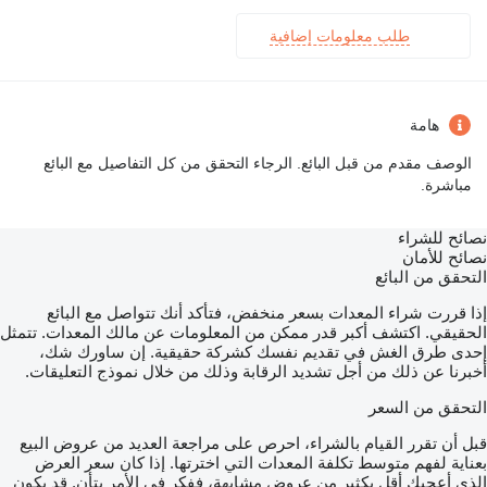
طلب معلومات إضافية
هامة
الوصف مقدم من قبل البائع. الرجاء التحقق من كل التفاصيل مع البائع
مباشرة.
نصائح للشراء
نصائح للأمان
التحقق من البائع
إذا قررت شراء المعدات بسعر منخفض، فتأكد أنك تتواصل مع البائع
الحقيقي. اكتشف أكبر قدر ممكن من المعلومات عن مالك المعدات. تتمثل
إحدى طرق الغش في تقديم نفسك كشركة حقيقية. إن ساورك شك،
أخبرنا عن ذلك من أجل تشديد الرقابة وذلك من خلال نموذج التعليقات.
التحقق من السعر
قبل أن تقرر القيام بالشراء، احرص على مراجعة العديد من عروض البيع
بعناية لفهم متوسط تكلفة المعدات التي اخترتها. إذا كان سعر العرض
الذي أعجبك أقل بكثير من عروض مشابهة، ففكر في الأمر بتأنٍ. قد يكون