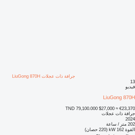
جرافة ذات عجلات LiuGong 870H
13
فيديو
LiuGong 870H
TND 79,100.000
$27,000
≈ €23,370
جرافة ذات عجلات
2024
202 متر / ساعة
القوة
162 kW (220 حصان)