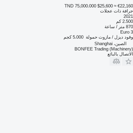
TND 75,000.000
$25,600
≈ €22,160
جرافة ذات عجلات
2021
2.500 كم
870 متر / ساعة
Euro 3
وقود
ديزل / مازوت
حمولة
5.000 كجم
الصين، Shanghai
BONFEE Trading (Machinery)
الاتصال بالبائع