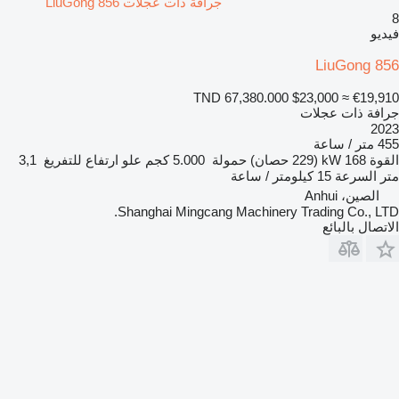
جرافة ذات عجلات LiuGong 856
8
فيديو
LiuGong 856
TND 67,380.000
$23,000
≈ €19,910
جرافة ذات عجلات
2023
455 متر / ساعة
القوة
168 kW (229 حصان)
حمولة
5.000 كجم
علو ارتفاع للتفريغ
3,1
متر
السرعة
15 كيلومتر / ساعة
الصين، Anhui
Shanghai Mingcang Machinery Trading Co., LTD.
الاتصال بالبائع