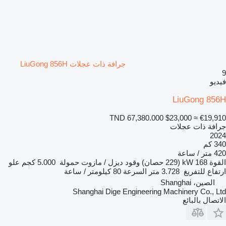
جرافة ذات عجلات LiuGong 856H
9
فيديو
LiuGong 856H
TND 67,380.000
$23,000
≈ €19,910
جرافة ذات عجلات
2024
340 كم
420 متر / ساعة
القوة
168 kW (229 حصان)
وقود
ديزل / مازوت
حمولة
5.000 كجم
علو
ارتفاع للتفريغ
3.728 متر
السرعة
80 كيلومتر / ساعة
الصين، Shanghai
Shanghai Dige Engineering Machinery Co., Ltd
الاتصال بالبائع