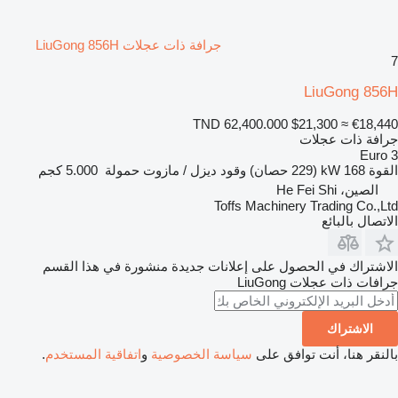
جرافة ذات عجلات LiuGong 856H
7
LiuGong 856H
TND 62,400.000
$21,300
≈ €18,440
جرافة ذات عجلات
Euro 3
القوة
168 kW (229 حصان)
وقود
ديزل / مازوت
حمولة
5.000 كجم
الصين، He Fei Shi
Toffs Machinery Trading Co.,Ltd
الاتصال بالبائع
الاشتراك في الحصول على إعلانات جديدة منشورة في هذا القسم
جرافات ذات عجلات
LiuGong
الاشتراك
بالنقر هنا، أنت توافق على
سياسة الخصوصية
و
اتفاقية المستخدم
.