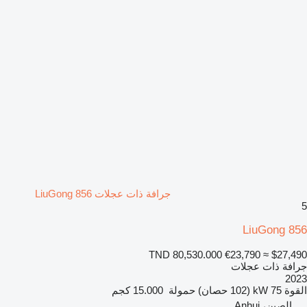
جرافة ذات عجلات LiuGong 856
5
LiuGong 856
TND 80,530.000
€23,790
≈ $27,490
جرافة ذات عجلات
2023
القوة
75 kW (102 حصان)
حمولة
15.000 كجم
الصين، Anhui