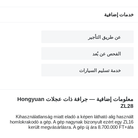
خدمات إضافية
عن طريق التأجير
الفحص عن بُعد
خدمة تسليم السيارات
معلومات إضافية — جرافة ذات عجلات Hongyuan
ZL28
Kihasználatlanság miatt eladó a képen látható alig használt
homlokrakodó a gép. A gép nagynak bizonyult ezért egy ZL16
került megvásárlásra. A gép új ára 8.700.000 FT+áfa