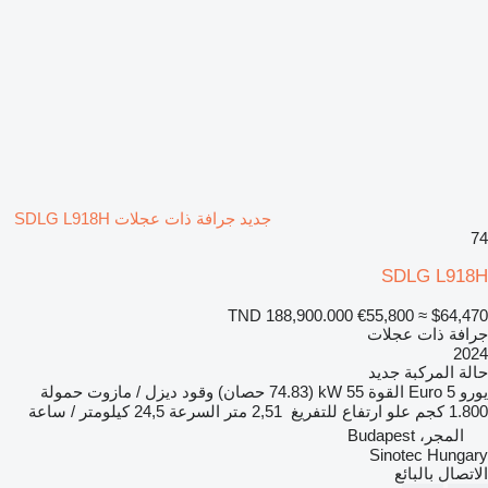
جديد جرافة ذات عجلات SDLG L918H
74
SDLG L918H
TND 188,900.000
€55,800
≈ $64,470
جرافة ذات عجلات
2024
حالة المركبة
جديد
يورو
Euro 5
القوة
55 kW (74.83 حصان)
وقود
ديزل / مازوت
حمولة
1.800 كجم
علو ارتفاع للتفريغ
2,51 متر
السرعة
24,5 كيلومتر / ساعة
المجر، Budapest
Sinotec Hungary
الاتصال بالبائع