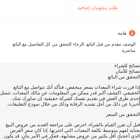
طلب معلومات إضافية
هامة
الوصف مقدم من قبل البائع. الرجاء التحقق من كل التفاصيل مع البائع
مباشرة.
نصائح للشراء
نصائح للأمان
التحقق من البائع
إذا قررت شراء المعدات بسعر منخفض، فتأكد أنك تتواصل مع البائع
الحقيقي. اكتشف أكبر قدر ممكن من المعلومات عن مالك المعدات. تتمثل
إحدى طرق الغش في تقديم نفسك كشركة حقيقية. إن ساورك شك،
أخبرنا عن ذلك من أجل تشديد الرقابة وذلك من خلال نموذج التعليقات.
التحقق من السعر
قبل أن تقرر القيام بالشراء، احرص على مراجعة العديد من عروض البيع
بعناية لفهم متوسط تكلفة المعدات التي اخترتها. إذا كان سعر العرض
الذي أعجبك أقل بكثير من عروض مشابهة، ففكر في الأمر بتأنٍ. قد يكون