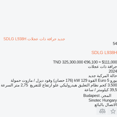
جديد جرافة ذات عجلات SDLG L938H
54
SDLG L938H
TND 325,300.000
€96,100
≈ $111,000
جرافة ذات عجلات
2024
حالة المركبة
جديد
يورو
Euro 5
القوة
129 kW (176 حصان)
وقود
ديزل / مازوت
حمولة
3.500 كجم
نظام التعليق
هيدروليكي
علو ارتفاع للتفريغ
2,75 متر
السرعة
39,5 كيلومتر / ساعة
المجر، Budapest
Sinotec Hungary
الاتصال بالبائع