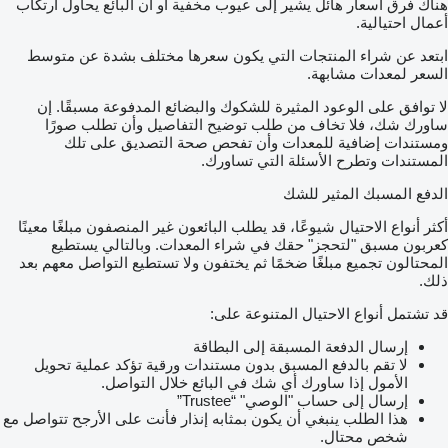
هناك فرق أسعار هائل يشير إلى عيوب مخفية أو أن البائع يحاول ارتكاب
أعمال احتيالية.
ابتعد عن شراء المنتجات التي يكون سعرها مختلف بشدة عن متوسط
السعر لمعدات مشابهة.
لا توافق على الوعود المثيرة للشكوك والبضائع المدفوعة مسبقًا. إن
ساورك شك، فلا تخاف من طلب توضيح التفاصيل وأن تطلب صورًا
ومستندات إضافية للمعدات وأن تفحص صحة التصديق على تلك
المستندات وتطرح الأسئلة التي تساورك.
الدفع المسبك المثير للشك
أكثر أنواع الاحتيال شيوعًا، قد يطلب البائعون غير المنصفون مبلغًا معينًا
كعربون مسبق "لتحجز" حقك في شراء المعدات. وبالتالي يستطيع
المحتالون تجميع مبلغًا ضخمًا ثم يختفون ولا تستطيع التواصل معهم بعد
ذلك.
قد تشتمل أنواع الاحتيال المتنوعة على:
إرسال الدفعة المسبقة إلى البطاقة
لا تقم بالدفع المسبق بدون مستندات ورقية تؤكد عملية تحويل
الأمول إذا ساورك أي شك في البائع خلال التواصل.
إرسال إلى حساب "الوصي" “Trustee”
هذا الطلب ينبغي أن يكون بمثابه إنذار فأنت على الأرجح تتواصل مع
شخص محتال.