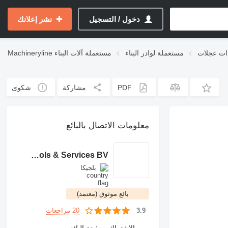
دخول / التسجيل
نشر إعلانك
ات عجلات
مستعملة لوادر البناء
مستعملة آلات البناء
Machineryline
PDF
مشاركة
شكوى
معلومات الاتصال بالبائع
Haru Tools & Services BV
بلجيكا
بائع موثوق (معتمد)
20 مراجعات
3.9
الاشتراك بصفحة البائع