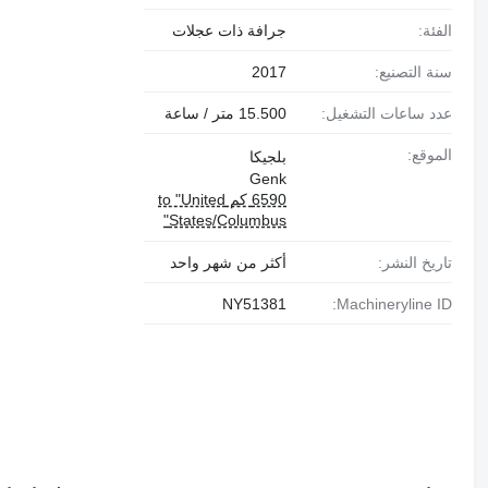
الفئة:
جرافة ذات عجلات
سنة التصنيع:
2017
عدد ساعات التشغيل:
15.500 متر / ساعة
الموقع:
بلجيكا
Genk
6590 كم to "United
States/Columbus"
تاريخ النشر:
أكثر من شهر واحد
NY51381
Machineryline ID: