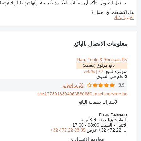
قبل التحويل، تأكد أن البيانات المحددة صحيحة وأنها ترتبط أو لا ترتب
هل اكتشفت أي احتيال؟
أخبرنا بذلك
معلومات الاتصال بالبائع
Haru Tools & Services BV
بائع موثوق (معتمد)
متوفرة للبيع:
22 إعلانات
2
عام في السوق
20 مراجعات
3.9
site1773913304963580680.machineryline.be
الاشتراك بصفحة البائع
Davy Pelssers
اللغات:
هولندية، الإنكليزية
الاثنين - السبت
08:00 - 17:00
+32 472 22 ...
عرض
+32 472 22 38 35
معاودة الاتصال بي