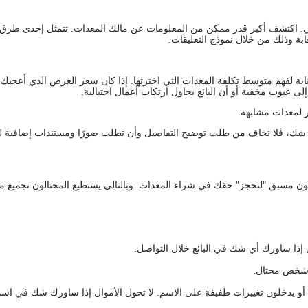
يقي. اكتشف أكبر قدر ممكن من المعلومات عن مالك المعدات. تتمثل إحدى طرق
ة وذلك من خلال نموذج التعليقات.
اية لفهم متوسط تكلفة المعدات التي اخترتها. إذا كان سعر العرض الذي أعجبك 
 عيوب مخفية أو أن البائع يحاول ارتكاب أعمال احتيالية.
 لمعدات مشابهة.
رك شك، فلا تخاف من طلب توضيح التفاصيل وأن تطلب صورًا ومستندات إضافية ل
كعربون مسبق "لتحجز" حقك في شراء المعدات. وبالتالي يستطيع المحتالون تجميع مبل
 إذا ساورك أي شك في البائع خلال التواصل.
ع شخص محتال.
 أو يدخلون تغييرات طفيفة على الاسم. لا تحول الأموال إذا ساورك شك في اس