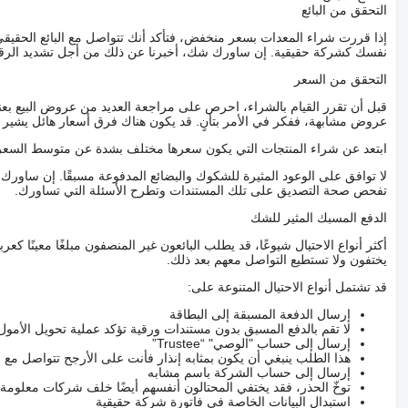
التحقق من البائع
إذا قررت شراء المعدات بسعر منخفض، فتأكد أنك تتواصل مع البائع الحق
نفسك كشركة حقيقية. إن ساورك شك، أخبرنا عن ذلك من أجل تشديد الرقاب
التحقق من السعر
قبل أن تقرر القيام بالشراء، احرص على مراجعة العديد من عروض البيع بعن
عروض مشابهة، ففكر في الأمر بتأنٍ. قد يكون هناك فرق أسعار هائل يشير إلى
ابتعد عن شراء المنتجات التي يكون سعرها مختلف بشدة عن متوسط السعر
لا توافق على الوعود المثيرة للشكوك والبضائع المدفوعة مسبقًا. إن ساو
تفحص صحة التصديق على تلك المستندات وتطرح الأسئلة التي تساورك.
الدفع المسبك المثير للشك
أكثر أنواع الاحتيال شيوعًا، قد يطلب البائعون غير المنصفون مبلغًا معينًا 
يختفون ولا تستطيع التواصل معهم بعد ذلك.
قد تشتمل أنواع الاحتيال المتنوعة على:
إرسال الدفعة المسبقة إلى البطاقة
لا تقم بالدفع المسبق بدون مستندات ورقية تؤكد عملية تحويل الأمول
إرسال إلى حساب "الوصي" “Trustee”
هذا الطلب ينبغي أن يكون بمثابه إنذار فأنت على الأرجح تتواصل م
إرسال إلى حساب الشركة باسم مشابه
توخّ الحذر، فقد يختفي المحتالون أنفسهم أيضًا خلف شركات معلومة
استبدال البيانات الخاصة في فاتورة شركة حقيقية