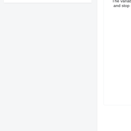
The varia
and stop 