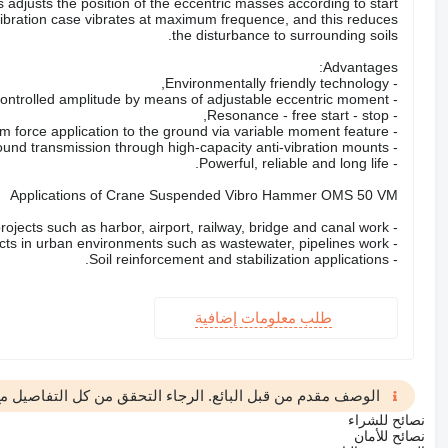
djusts the position of the eccentric masses according to start
vibration case vibrates at maximum frequence, and this reduces
the disturbance to surrounding soils.
Advantages:
- Environmentally friendly technology,
- Controlled amplitude by means of adjustable eccentric moment,
- Resonance - free start - stop,
- Optimum force application to the ground via variable moment feature,
- Minimized sound transmission through high-capacity anti-vibration mounts,
- Powerful, reliable and long life.
Applications of Crane Suspended Vibro Hammer OMS 50 VM
- Construction projects such as harbor, airport, railway, bridge and canal work,
- Infrastructure projects in urban environments such as wastewater, pipelines work,
- Soil reinforcement and stabilization applications.
طلب معلومات إضافية
الوصف مقدم من قبل البائع. الرجاء التحقق من كل التفاصيل مع 
نصائح للشراء
نصائح للأمان