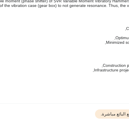
ble moment (phase shifter) of SVR Variable Moment Vibratory Hammers a
of the vibration case (gear box) to not generate resonance. Thus, the 
البائع مباشرة.