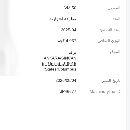
الموديل:
50 VM
الفئة:
مطرقة اهتزازية
سنة التصنيع:
2025-04
الوزن الصافي:
4.037 كجم
الموقع:
تركيا
ANKARA/SİNCAN
9015 كم to "United
States/Columbus"
تاريخ النشر:
04‏/08‏/2026
JP46677
Machineryline ID: