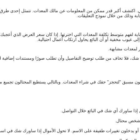
يقي. اكتشف أكبر قدر ممكن من المعلومات عن مالك المعدات. تتمثل إحدى طرق
ة وذلك من خلال نموذج التعليقات.
اية لفهم متوسط تكلفة المعدات التي اخترتها. إذا كان سعر العرض الذي أعجبك 
 عيوب مخفية أو أن البائع يحاول ارتكاب أعمال احتيالية.
 لمعدات مشابهة.
رك شك، فلا تخاف من طلب توضيح التفاصيل وأن تطلب صورًا ومستندات إضافية ل
كعربون مسبق "لتحجز" حقك في شراء المعدات. وبالتالي يستطيع المحتالون تجميع مبل
 إذا ساورك أي شك في البائع خلال التواصل.
ع شخص محتال.
 أو يدخلون تغييرات طفيفة على الاسم. لا تحول الأموال إذا ساورك شك في اس