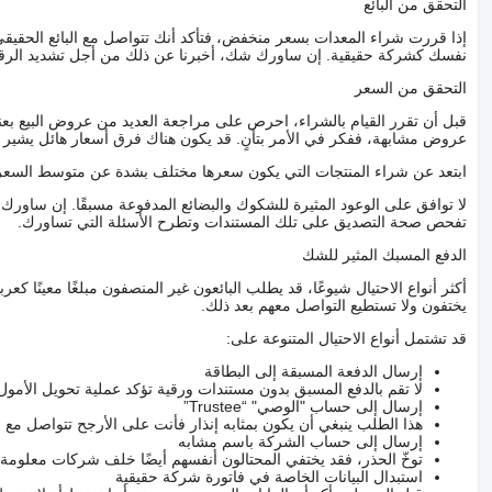
التحقق من البائع
إذا قررت شراء المعدات بسعر منخفض، فتأكد أنك تتواصل مع البائع الحق
نفسك كشركة حقيقية. إن ساورك شك، أخبرنا عن ذلك من أجل تشديد الرقاب
التحقق من السعر
قبل أن تقرر القيام بالشراء، احرص على مراجعة العديد من عروض البيع بعن
عروض مشابهة، ففكر في الأمر بتأنٍ. قد يكون هناك فرق أسعار هائل يشير إلى
ابتعد عن شراء المنتجات التي يكون سعرها مختلف بشدة عن متوسط السعر
لا توافق على الوعود المثيرة للشكوك والبضائع المدفوعة مسبقًا. إن ساو
تفحص صحة التصديق على تلك المستندات وتطرح الأسئلة التي تساورك.
الدفع المسبك المثير للشك
أكثر أنواع الاحتيال شيوعًا، قد يطلب البائعون غير المنصفون مبلغًا معينًا 
يختفون ولا تستطيع التواصل معهم بعد ذلك.
قد تشتمل أنواع الاحتيال المتنوعة على:
إرسال الدفعة المسبقة إلى البطاقة
لا تقم بالدفع المسبق بدون مستندات ورقية تؤكد عملية تحويل الأمول
إرسال إلى حساب "الوصي" “Trustee”
هذا الطلب ينبغي أن يكون بمثابه إنذار فأنت على الأرجح تتواصل م
إرسال إلى حساب الشركة باسم مشابه
توخّ الحذر، فقد يختفي المحتالون أنفسهم أيضًا خلف شركات معلومة
استبدال البيانات الخاصة في فاتورة شركة حقيقية