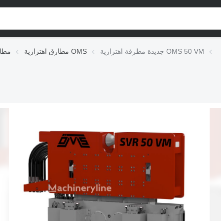
جديدة مطرقة اهتزازية OMS 50 VM
مطارق اهتزازية OMS
مطار