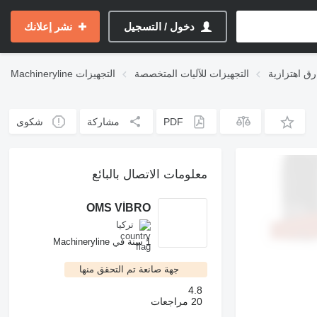
دخول / التسجيل
نشر إعلانك
ق اهتزازية
التجهيزات للآليات المتخصصة
التجهيزات
Machineryline
PDF
مشاركة
شكوى
معلومات الاتصال بالبائع
OMS VİBRO
تركيا
1 سنة في Machineryline
جهة صانعة تم التحقق منها
4.8
20 مراجعات