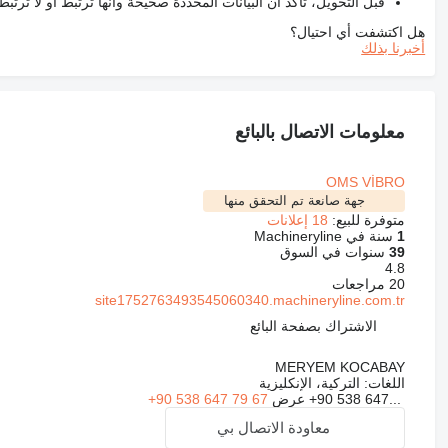
قبل التحويل، تأكد أن البيانات المحددة صحيحة وأنها ترتبط أو لا ترتب
هل اكتشفت أي احتيال؟
أخبرنا بذلك
معلومات الاتصال بالبائع
OMS VİBRO
جهة صانعة تم التحقق منها
متوفرة للبيع:
18 إعلانات
1
سنة في Machineryline
39
سنوات في السوق
4.8
20 مراجعات
site1752763493545060340.machineryline.com.tr
الاشتراك بصفحة البائع
MERYEM KOCABAY
اللغات:
التركية، الإنكليزية
+90 538 647...
عرض
+90 538 647 79 67
معاودة الاتصال بي