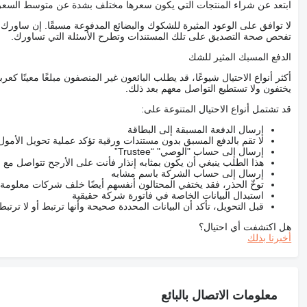
ابتعد عن شراء المنتجات التي يكون سعرها مختلف بشدة عن متوسط السعر
لا توافق على الوعود المثيرة للشكوك والبضائع المدفوعة مسبقًا. إن ساو
تفحص صحة التصديق على تلك المستندات وتطرح الأسئلة التي تساورك.
الدفع المسبك المثير للشك
أكثر أنواع الاحتيال شيوعًا، قد يطلب البائعون غير المنصفون مبلغًا معينًا 
يختفون ولا تستطيع التواصل معهم بعد ذلك.
قد تشتمل أنواع الاحتيال المتنوعة على:
إرسال الدفعة المسبقة إلى البطاقة
لا تقم بالدفع المسبق بدون مستندات ورقية تؤكد عملية تحويل الأمول
إرسال إلى حساب "الوصي" “Trustee”
هذا الطلب ينبغي أن يكون بمثابه إنذار فأنت على الأرجح تتواصل م
إرسال إلى حساب الشركة باسم مشابه
توخّ الحذر، فقد يختفي المحتالون أنفسهم أيضًا خلف شركات معلومة
استبدال البيانات الخاصة في فاتورة شركة حقيقية
قبل التحويل، تأكد أن البيانات المحددة صحيحة وأنها ترتبط أو لا ترتب
هل اكتشفت أي احتيال؟
أخبرنا بذلك
معلومات الاتصال بالبائع