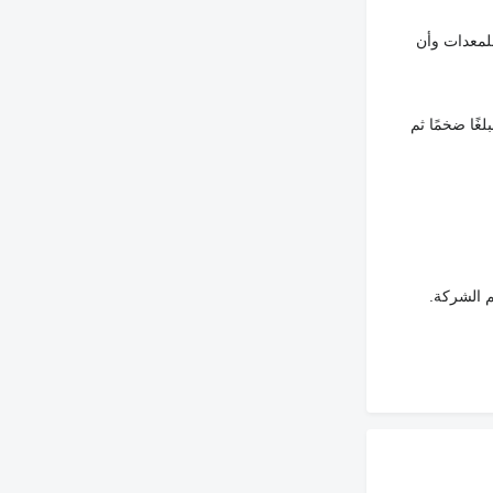
لمعدات وأن
غًا ضخمًا ثم
م الشركة.