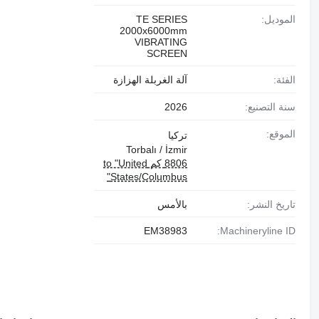
الموديل:
TE SERIES
2000x6000mm
VIBRATING
SCREEN
الفئة:
آلة الغربلة الهزازة
سنة التصنيع:
2026
الموقع:
تركيا
Torbalı / İzmir
8806 كم to "United
States/Columbus"
تاريخ النشر:
بالأمس
EM38983
Machineryline ID: