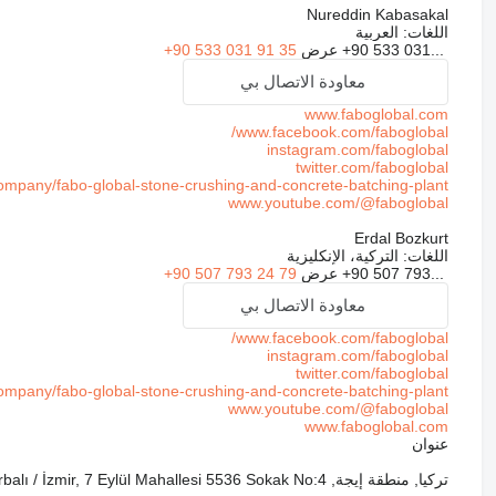
Nureddin Kabasakal
اللغات:
العربية
+90 533 031...
عرض
+90 533 031 91 35
معاودة الاتصال بي
www.faboglobal.com
www.facebook.com/faboglobal/
instagram.com/faboglobal
twitter.com/faboglobal
mpany/fabo-global-stone-crushing-and-concrete-batching-plant/
www.youtube.com/@faboglobal
Erdal Bozkurt
اللغات:
التركية، الإنكليزية
+90 507 793...
عرض
+90 507 793 24 79
معاودة الاتصال بي
www.facebook.com/faboglobal/
instagram.com/faboglobal
twitter.com/faboglobal
mpany/fabo-global-stone-crushing-and-concrete-batching-plant/
www.youtube.com/@faboglobal
www.faboglobal.com
عنوان
تركيا, منطقة إيجة, Torbalı / İzmir, 7 Eylül Mahallesi 5536 Sokak No:4