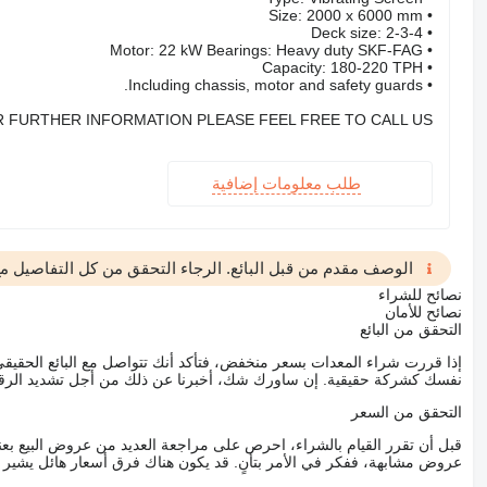
• Size: 2000 x 6000 mm
• Deck size: 2-3-4
• Motor: 22 kW Bearings: Heavy duty SKF-FAG
• Capacity: 180-220 TPH
• Including chassis, motor and safety guards.
 FURTHER INFORMATION PLEASE FEEL FREE TO CALL US!!!
طلب معلومات إضافية
الوصف مقدم من قبل البائع. الرجاء التحقق من كل التفاصيل مع 
نصائح للشراء
نصائح للأمان
التحقق من البائع
إذا قررت شراء المعدات بسعر منخفض، فتأكد أنك تتواصل مع البائع الحق
نفسك كشركة حقيقية. إن ساورك شك، أخبرنا عن ذلك من أجل تشديد الرقاب
التحقق من السعر
قبل أن تقرر القيام بالشراء، احرص على مراجعة العديد من عروض البيع بعن
عروض مشابهة، ففكر في الأمر بتأنٍ. قد يكون هناك فرق أسعار هائل يشير إلى