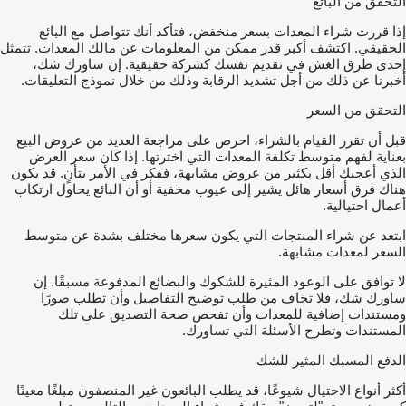
التحقق من البائع
إذا قررت شراء المعدات بسعر منخفض، فتأكد أنك تتواصل مع البائع
الحقيقي. اكتشف أكبر قدر ممكن من المعلومات عن مالك المعدات. تتمثل
إحدى طرق الغش في تقديم نفسك كشركة حقيقية. إن ساورك شك،
أخبرنا عن ذلك من أجل تشديد الرقابة وذلك من خلال نموذج التعليقات.
التحقق من السعر
قبل أن تقرر القيام بالشراء، احرص على مراجعة العديد من عروض البيع
بعناية لفهم متوسط تكلفة المعدات التي اخترتها. إذا كان سعر العرض
الذي أعجبك أقل بكثير من عروض مشابهة، ففكر في الأمر بتأنٍ. قد يكون
هناك فرق أسعار هائل يشير إلى عيوب مخفية أو أن البائع يحاول ارتكاب
أعمال احتيالية.
ابتعد عن شراء المنتجات التي يكون سعرها مختلف بشدة عن متوسط
السعر لمعدات مشابهة.
لا توافق على الوعود المثيرة للشكوك والبضائع المدفوعة مسبقًا. إن
ساورك شك، فلا تخاف من طلب توضيح التفاصيل وأن تطلب صورًا
ومستندات إضافية للمعدات وأن تفحص صحة التصديق على تلك
المستندات وتطرح الأسئلة التي تساورك.
الدفع المسبك المثير للشك
أكثر أنواع الاحتيال شيوعًا، قد يطلب البائعون غير المنصفون مبلغًا معينًا