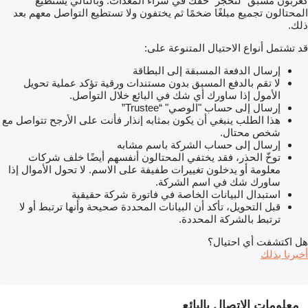
كعربون مسبق "لتحجز" حقك في شراء المعدات. وبالتالي يستطيع
المحتالون تجميع مبلغًا ضخمًا ثم يختفون ولا تستطيع التواصل معهم بعد
ذلك.
قد تشتمل أنواع الاحتيال المتنوعة على:
إرسال الدفعة المسبقة إلى البطاقة
لا تقم بالدفع المسبق بدون مستندات ورقية تؤكد عملية تحويل
الأمول إذا ساورك أي شك في البائع خلال التواصل.
إرسال إلى حساب "الوصي" “Trustee”
هذا الطلب ينبغي أن يكون بمثابه إنذار فأنت على الأرجح تتواصل مع
شخص محتال.
إرسال إلى حساب الشركة باسم مشابه
توخّ الحذر، فقد يختفي المحتالون أنفسهم أيضًا خلف شركات
معلومة أو يدخلون تغييرات طفيفة على الاسم. لا تحول الأموال إذا
ساورك شك في اسم الشركة.
استبدال البيانات الخاصة في فاتورة شركة حقيقية
قبل التحويل، تأكد أن البيانات المحددة صحيحة وأنها ترتبط أو لا
ترتبط بالشركة المحددة.
هل اكتشفت أي احتيال؟
أخبرنا بذلك
معلومات الاتصال بالبائع