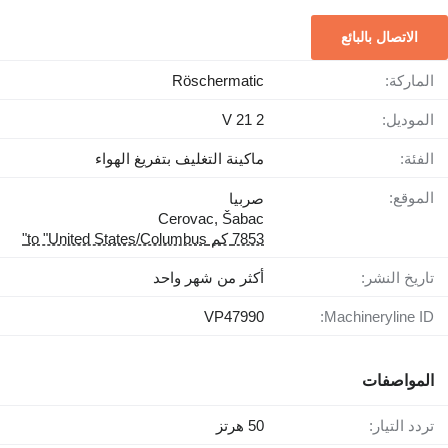
الاتصال بالبائع
الماركة:
Röschermatic
الموديل:
V 21 2
الفئة:
ماكينة التغليف بتفريغ الهواء
الموقع:
صربيا
Cerovac, Šabac
7853 كم to "United States/Columbus"
تاريخ النشر:
أكثر من شهر واحد
VP47990
Machineryline ID:
المواصفات
تردد التيار:
50 هرتز