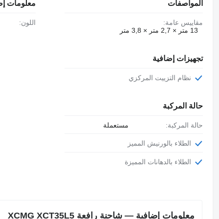
المواصفات
معلومات إض
مقاييس عامة:
اللون:
13 متر × 2,7 متر × 3,8 متر
تجهيزات إضافية
نظام التزييت المركزي
حالة المركبة
حالة المركبة:
مستعملة
الطلاء بالورنيش المميز
الطلاء بالدهانات المميزة
معلومات إضافية — شاحنة رافعة XCMG XCT35L5