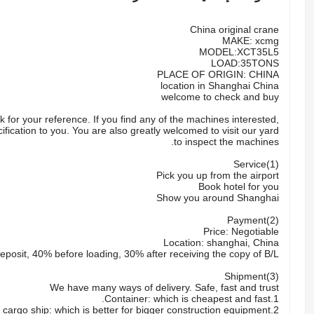
China original crane
MAKE: xcmg
MODEL:XCT35L5
LOAD:35TONS
PLACE OF ORIGIN: CHINA
location in Shanghai China
welcome to check and buy
 for your reference. If you find any of the machines interested,
fication to you. You are also greatly welcomed to visit our yard
to inspect the machines.
(1)Service
Pick you up from the airport
Book hotel for you
Show you around Shanghai
(2)Payment
Price: Negotiable
Location: shanghai, China
posit, 40% before loading, 30% after receiving the copy of B/L
(3)Shipment
We have many ways of delivery. Safe, fast and trust
1.Container: which is cheapest and fast.
2.Bulk cargo ship: which is better for bigger construction equipment