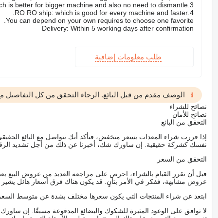
3.Flat rack ship: which is better for bigger machine and also no need to dismantle
4.RO RO ship: which is good for every machine and faster.
You can depend on your own requires to choose one favorite.
Delivery: Within 5 working days after confirmation
طلب معلومات إضافية
الوصف مقدم من قبل البائع. الرجاء التحقق من كل التفاصيل مع 
نصائح للشراء
نصائح للأمان
التحقق من البائع
إذا قررت شراء المعدات بسعر منخفض، فتأكد أنك تتواصل مع البائع الحق
نفسك كشركة حقيقية. إن ساورك شك، أخبرنا عن ذلك من أجل تشديد الرقاب
التحقق من السعر
قبل أن تقرر القيام بالشراء، احرص على مراجعة العديد من عروض البيع بعن
عروض مشابهة، ففكر في الأمر بتأنٍ. قد يكون هناك فرق أسعار هائل يشير إلى
ابتعد عن شراء المنتجات التي يكون سعرها مختلف بشدة عن متوسط السعر
لا توافق على الوعود المثيرة للشكوك والبضائع المدفوعة مسبقًا. إن ساو