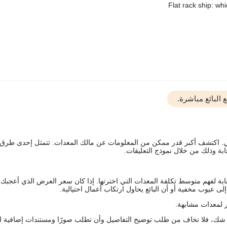
البائع مباشرة.
يقي. اكتشف أكبر قدر ممكن من المعلومات عن مالك المعدات. تتمثل إحدى طرق
ة وذلك من خلال نموذج التعليقات.
اية لفهم متوسط تكلفة المعدات التي اخترتها. إذا كان سعر العرض الذي أعجبك 
 عيوب مخفية أو أن البائع يحاول ارتكاب أعمال احتيالية.
 لمعدات مشابهة.
رك شك، فلا تخاف من طلب توضيح التفاصيل وأن تطلب صورًا ومستندات إضافية ل