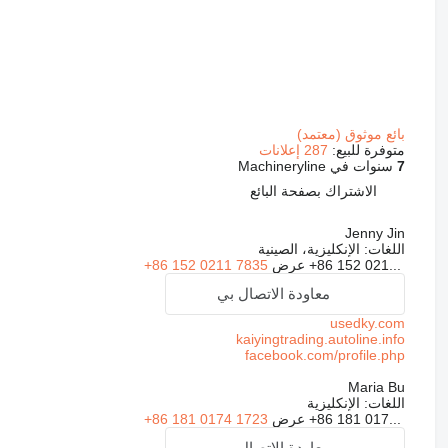
بائع موثوق (معتمد)
متوفرة للبيع:
287 إعلانات
7
سنوات في Machineryline
الاشتراك بصفحة البائع
Jenny Jin
اللغات:
الإنكليزية، الصينية
+86 152 021...
عرض
+86 152 0211 7835
معاودة الاتصال بي
usedky.com
kaiyingtrading.autoline.info
facebook.com/profile.php
Maria Bu
اللغات:
الإنكليزية
+86 181 017...
عرض
+86 181 0174 1723
معاودة الاتصال بي