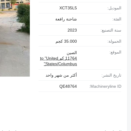
الموديل:
XCT35L5
الفئة:
شاحنة رافعة
سنة التصنيع:
2023
الحمولة:
35.000 كجم
الموقع:
الصين
11764 كم to "United
States/Columbus"
تاريخ النشر:
أكثر من شهر واحد
QE48764
Machineryline ID: