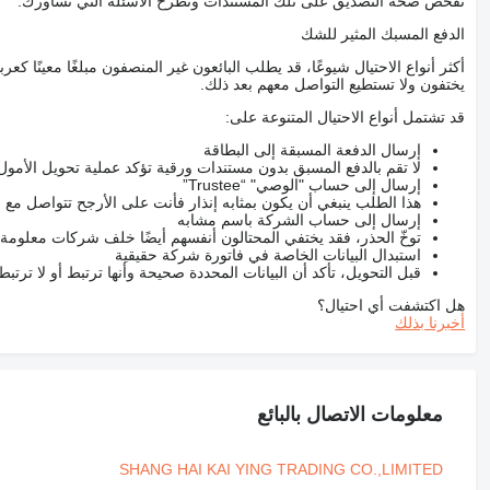
تفحص صحة التصديق على تلك المستندات وتطرح الأسئلة التي تساورك.
الدفع المسبك المثير للشك
أكثر أنواع الاحتيال شيوعًا، قد يطلب البائعون غير المنصفون مبلغًا معينًا 
يختفون ولا تستطيع التواصل معهم بعد ذلك.
قد تشتمل أنواع الاحتيال المتنوعة على:
إرسال الدفعة المسبقة إلى البطاقة
لا تقم بالدفع المسبق بدون مستندات ورقية تؤكد عملية تحويل الأمول
إرسال إلى حساب "الوصي" “Trustee”
هذا الطلب ينبغي أن يكون بمثابه إنذار فأنت على الأرجح تتواصل م
إرسال إلى حساب الشركة باسم مشابه
توخّ الحذر، فقد يختفي المحتالون أنفسهم أيضًا خلف شركات معلومة
استبدال البيانات الخاصة في فاتورة شركة حقيقية
قبل التحويل، تأكد أن البيانات المحددة صحيحة وأنها ترتبط أو لا ترتب
هل اكتشفت أي احتيال؟
أخبرنا بذلك
معلومات الاتصال بالبائع
SHANG HAI KAI YING TRADING CO.,LIMITED