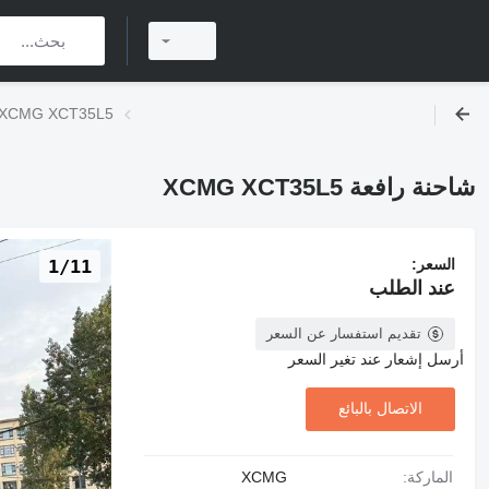
شاحنة رافعة CMG XCT35L5
شاحنة رافعة XCMG XCT35L5
السعر:
1/11
عند الطلب
تقديم استفسار عن السعر
أرسل إشعار عند تغير السعر
الاتصال بالبائع
الماركة:
XCMG