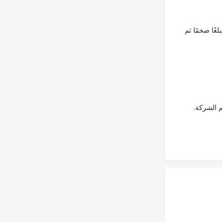
غًا ضخمًا ثم
م الشركة.