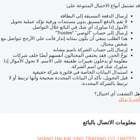
قد تشتمل أنواع الاحتيال المتنوعة على:
إرسال الدفعة المسبقة إلى البطاقة
لا تقم بالدفع المسبق بدون مستندات ورقية تؤكد عملية تحويل
الأمول إذا ساورك أي شك في البائع خلال التواصل.
إرسال إلى حساب "الوصي" “Trustee”
هذا الطلب ينبغي أن يكون بمثابه إنذار فأنت على الأرجح تتواصل مع
شخص محتال.
إرسال إلى حساب الشركة باسم مشابه
توخّ الحذر، فقد يختفي المحتالون أنفسهم أيضًا خلف شركات
معلومة أو يدخلون تغييرات طفيفة على الاسم. لا تحول الأموال إذا
ساورك شك في اسم الشركة.
استبدال البيانات الخاصة في فاتورة شركة حقيقية
قبل التحويل، تأكد أن البيانات المحددة صحيحة وأنها ترتبط أو لا
ترتبط بالشركة المحددة.
هل اكتشفت أي احتيال؟
أخبرنا بذلك
معلومات الاتصال بالبائع
SHANG HAI KAI YING TRADING CO.,LIMITED