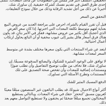
الحقيقي. اكتشف أكبر قدر ممكن من المعلومات عن مالك المعدات. تتمثل
إحدى طرق الغش في تقديم نفسك كشركة حقيقية. إن ساورك شك،
أخبرنا عن ذلك من أجل تشديد الرقابة وذلك من خلال نموذج التعليقات.
التحقق من السعر
قبل أن تقرر القيام بالشراء، احرص على مراجعة العديد من عروض البيع
بعناية لفهم متوسط تكلفة المعدات التي اخترتها. إذا كان سعر العرض
الذي أعجبك أقل بكثير من عروض مشابهة، ففكر في الأمر بتأنٍ. قد يكون
هناك فرق أسعار هائل يشير إلى عيوب مخفية أو أن البائع يحاول ارتكاب
أعمال احتيالية.
ابتعد عن شراء المنتجات التي يكون سعرها مختلف بشدة عن متوسط
السعر لمعدات مشابهة.
لا توافق على الوعود المثيرة للشكوك والبضائع المدفوعة مسبقًا. إن
ساورك شك، فلا تخاف من طلب توضيح التفاصيل وأن تطلب صورًا
ومستندات إضافية للمعدات وأن تفحص صحة التصديق على تلك
المستندات وتطرح الأسئلة التي تساورك.
الدفع المسبك المثير للشك
أكثر أنواع الاحتيال شيوعًا، قد يطلب البائعون غير المنصفون مبلغًا معينًا
كعربون مسبق "لتحجز" حقك في شراء المعدات. وبالتالي يستطيع
المحتالون تجميع مبلغًا ضخمًا ثم يختفون ولا تستطيع التواصل معهم بعد
ذلك.