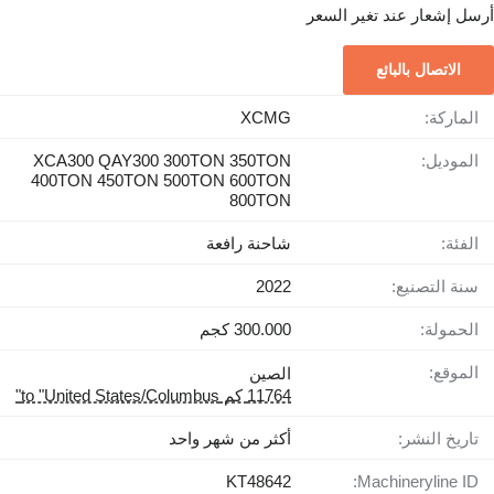
أرسل إشعار عند تغير السعر
الاتصال بالبائع
الماركة:
XCMG
الموديل:
XCA300 QAY300 300TON 350TON
400TON 450TON 500TON 600TON
800TON
الفئة:
شاحنة رافعة
سنة التصنيع:
2022
الحمولة:
300.000 كجم
الموقع:
الصين
11764 كم to "United States/Columbus"
تاريخ النشر:
أكثر من شهر واحد
KT48642
Machineryline ID: