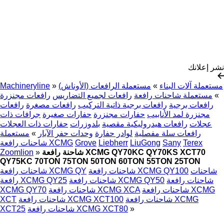
نشر إعلانك
مستعملة آلات البناء
»
مستعملة الرافعات (الأوناش)
»
Machineryline
»
مستعملة شاحنات رافعة
رافعات لجميع التضاريس
رافعات مجنزرة
رافعات برجية
رافعات برجية ذاتية التركيب
رافعات مصغرة
رافعات
مجنزرة لمد الأنابيب
حفارات مجنزرة
حفارات صغيرة
جرافات ذات
عجلات
رافعات هيدروليكية مقصية
بلدوزرات
حفارات ذات العجلات
رافعات سلة مفصلية
لوادر حفارة
وحدات حفر الآبار
»
مستعملة
Terex
Sany
LiuGong
Liebherr
Grove
شاحنات رافعة XCMG
شاحنة رافعة XCMG QY70KC QY70KS XCT70
»
Zoomlion
QY75KC 70TON 75TON 50TON 60TON 55TON 25TON
شاحنات
شاحنات رافعة XCMG QY100
شاحنات رافعة XCMG QY
شاحنات رافعة
شاحنات رافعة XCMG QY50
رافعة XCMG QY25
شاحنات رافعة XCMG
شاحنات رافعة XCMG XCA
XCMG QY70
شاحنات رافعة XCMG
شاحنات رافعة XCMG XCT100
XCT
»
شاحنات رافعة XCMG XCT80
XCT25