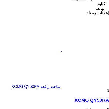
كتابة
الهاتف
إعلانات مماثلة
شاحنة رافعة XCMG QY50KA
9
XCMG QY50KA