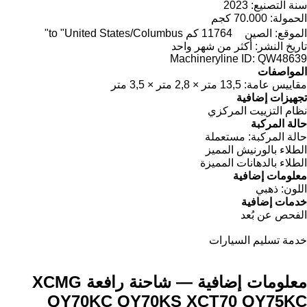
سنة التصنيع:
2023
الحمولة:
70.000 كجم
الموقع:
الصين
11764 كم to "United States/Columbus"
تاريخ النشر:
أكثر من شهر واحد
Machineryline ID:
QW48639
المواصفات
مقاييس عامة:
13,5 متر × 2,8 متر × 3,5 متر
تجهيزات إضافية
نظام التزييت المركزي
حالة المركبة
حالة المركبة:
مستعملة
الطلاء بالورنيش المميز
الطلاء بالدهانات المميزة
معلومات إضافية
اللون:
ذهبي
خدمات إضافية
الفحص عن بُعد
خدمة تسليم السيارات
معلومات إضافية — شاحنة رافعة XCMG
QY70KC QY70KS XCT70 QY75KC