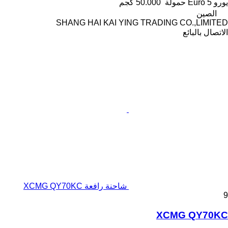
يورو
Euro 5
حمولة
50.000 كجم
الصين
SHANG HAI KAI YING TRADING CO.,LIMITED
الاتصال بالبائع
شاحنة رافعة XCMG QY70KC
9
XCMG QY70KC