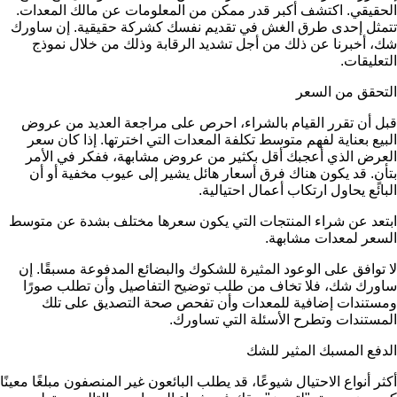
الحقيقي. اكتشف أكبر قدر ممكن من المعلومات عن مالك المعدات.
تتمثل إحدى طرق الغش في تقديم نفسك كشركة حقيقية. إن ساورك
شك، أخبرنا عن ذلك من أجل تشديد الرقابة وذلك من خلال نموذج
التعليقات.
التحقق من السعر
قبل أن تقرر القيام بالشراء، احرص على مراجعة العديد من عروض
البيع بعناية لفهم متوسط تكلفة المعدات التي اخترتها. إذا كان سعر
العرض الذي أعجبك أقل بكثير من عروض مشابهة، ففكر في الأمر
بتأنٍ. قد يكون هناك فرق أسعار هائل يشير إلى عيوب مخفية أو أن
البائع يحاول ارتكاب أعمال احتيالية.
ابتعد عن شراء المنتجات التي يكون سعرها مختلف بشدة عن متوسط
السعر لمعدات مشابهة.
لا توافق على الوعود المثيرة للشكوك والبضائع المدفوعة مسبقًا. إن
ساورك شك، فلا تخاف من طلب توضيح التفاصيل وأن تطلب صورًا
ومستندات إضافية للمعدات وأن تفحص صحة التصديق على تلك
المستندات وتطرح الأسئلة التي تساورك.
الدفع المسبك المثير للشك
أكثر أنواع الاحتيال شيوعًا، قد يطلب البائعون غير المنصفون مبلغًا معينًا