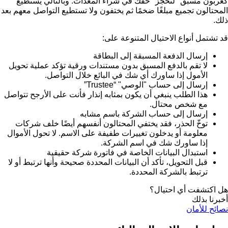
كعربون مسبق "لتحجز" حقك في شراء المعدات. وبالتالي يستطيع
المحتالون تجميع مبلغًا ضخمًا ثم يختفون ولا تستطيع التواصل معهم بعد
ذلك.
قد تشتمل أنواع الاحتيال المتنوعة على:
إرسال الدفعة المسبقة إلى البطاقة
لا تقم بالدفع المسبق بدون مستندات ورقية تؤكد عملية تحويل
الأمول إذا ساورك أي شك في البائع خلال التواصل.
إرسال إلى حساب "الوصي" “Trustee”
هذا الطلب ينبغي أن يكون بمثابه إنذار فأنت على الأرجح تتواصل
مع شخص محتال.
إرسال إلى حساب الشركة باسم مشابه
توخّ الحذر، فقد يختفي المحتالون أنفسهم أيضًا خلف شركات
معلومة أو يدخلون تغييرات طفيفة على الاسم. لا تحول الأموال
إذا ساورك شك في اسم الشركة.
استبدال البيانات الخاصة في فاتورة شركة حقيقية
قبل التحويل، تأكد أن البيانات المحددة صحيحة وأنها ترتبط أو لا
ترتبط بالشركة المحددة.
هل اكتشفت أي احتيال؟
أخبرنا بذلك
نصائح للأمان