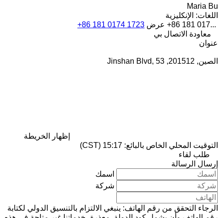
Maria Bu
اللغات:
الإنكليزية
+86 181 017...
عرض
+86 181 0174 1723
معاودة الاتصال بي
عنوان
الصين, 201512, Jinshan Blvd, 53
إظهار الخريطة
التوقيت المحلي الخاص بالبائع: 15:17 (CST)
طلب لقاء
إرسال الرسالة
اسمك
شركة
الرجاء التحقق من رقم الهاتف: ينبغي الالتزام بالتنسيق الدولي لكتابة
رقم الهاتف وأن يشمل كود الدولة.
معذرة، خدماتنا غير متاحة في هذه