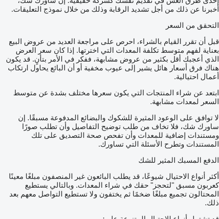
إحدى طرق الغش في تقديم نفسك كشركة حقيقية. إن ساورك شك،
أخبرنا عن ذلك من أجل تشديد الرقابة وذلك من خلال نموذج التعليقات.
التحقق من السعر
قبل أن تقرر القيام بالشراء، احرص على مراجعة العديد من عروض البيع
بعناية لفهم متوسط تكلفة المعدات التي اخترتها. إذا كان سعر العرض
الذي أعجبك أقل بكثير من عروض مشابهة، ففكر في الأمر بتأنٍ. قد يكون
هناك فرق أسعار هائل يشير إلى عيوب مخفية أو أن البائع يحاول ارتكاب
أعمال احتيالية.
ابتعد عن شراء المنتجات التي يكون سعرها مختلف بشدة عن متوسط
السعر لمعدات مشابهة.
لا توافق على الوعود المثيرة للشكوك والبضائع المدفوعة مسبقًا. إن
ساورك شك، فلا تخاف من طلب توضيح التفاصيل وأن تطلب صورًا
ومستندات إضافية للمعدات وأن تفحص صحة التصديق على تلك
المستندات وتطرح الأسئلة التي تساورك.
الدفع المسبك المثير للشك
أكثر أنواع الاحتيال شيوعًا، قد يطلب البائعون غير المنصفون مبلغًا معينًا
كعربون مسبق "لتحجز" حقك في شراء المعدات. وبالتالي يستطيع
المحتالون تجميع مبلغًا ضخمًا ثم يختفون ولا تستطيع التواصل معهم بعد
ذلك.
قد تشتمل أنواع الاحتيال المتنوعة على: