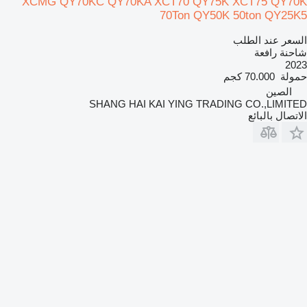
XCMG QY70KC QY70KA XCT70 QY75K XCT75 QY70K
70Ton QY50K 50ton QY25K5
السعر عند الطلب
شاحنة رافعة
2023
حمولة
70.000 كجم
الصين
SHANG HAI KAI YING TRADING CO.,LIMITED
الاتصال بالبائع