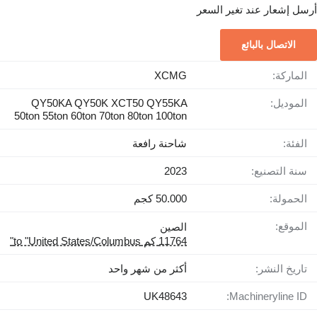
أرسل إشعار عند تغير السعر
الاتصال بالبائع
الماركة:
XCMG
الموديل:
QY50KA QY50K XCT50 QY55KA
50ton 55ton 60ton 70ton 80ton 100ton
الفئة:
شاحنة رافعة
سنة التصنيع:
2023
الحمولة:
50.000 كجم
الموقع:
الصين
11764 كم to "United States/Columbus"
تاريخ النشر:
أكثر من شهر واحد
UK48643
Machineryline ID: