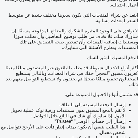
أعمال احتيالية.
ابتعد عن شراء المنتجات التي يكون سعرها مختلف بشدة عن متوسط
السعر لمعدات مشابهة.
لا توافق على الوعود المثيرة للشكوك والبضائع المدفوعة مسبقًا. إن
ساورك شك، فلا تخاف من طلب توضيح التفاصيل وأن تطلب صورًا
ومستندات إضافية للمعدات وأن تفحص صحة التصديق على تلك
المستندات وتطرح الأسئلة التي تساورك.
الدفع المسبك المثير للشك
أكثر أنواع الاحتيال شيوعًا، قد يطلب البائعون غير المنصفون مبلغًا معينًا
كعربون مسبق "لتحجز" حقك في شراء المعدات. وبالتالي يستطيع
المحتالون تجميع مبلغًا ضخمًا ثم يختفون ولا تستطيع التواصل معهم بعد
ذلك.
قد تشتمل أنواع الاحتيال المتنوعة على:
إرسال الدفعة المسبقة إلى البطاقة
لا تقم بالدفع المسبق بدون مستندات ورقية تؤكد عملية تحويل
الأمول إذا ساورك أي شك في البائع خلال التواصل.
إرسال إلى حساب "الوصي" “Trustee”
هذا الطلب ينبغي أن يكون بمثابه إنذار فأنت على الأرجح تتواصل مع
شخص محتال.
إرسال إلى حساب الشركة باسم مشابه