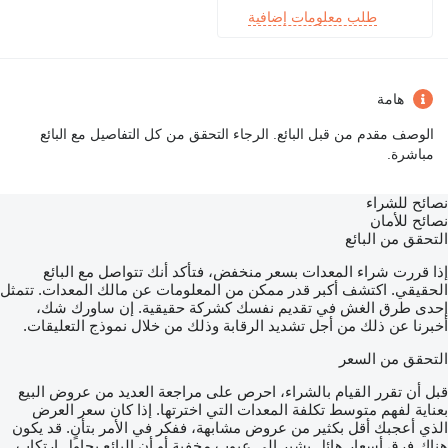
طلب معلومات إضافية
هامة
الوصف مقدم من قبل البائع. الرجاء التحقق من كل التفاصيل مع البائع
مباشرة.
نصائح للشراء
نصائح للأمان
التحقق من البائع
إذا قررت شراء المعدات بسعر منخفض، فتأكد أنك تتواصل مع البائع
الحقيقي. اكتشف أكبر قدر ممكن من المعلومات عن مالك المعدات. تتمثل
إحدى طرق الغش في تقديم نفسك كشركة حقيقية. إن ساورك شك،
أخبرنا عن ذلك من أجل تشديد الرقابة وذلك من خلال نموذج التعليقات.
التحقق من السعر
قبل أن تقرر القيام بالشراء، احرص على مراجعة العديد من عروض البيع
بعناية لفهم متوسط تكلفة المعدات التي اخترتها. إذا كان سعر العرض
الذي أعجبك أقل بكثير من عروض مشابهة، ففكر في الأمر بتأنٍ. قد يكون
هناك فرق أسعار هائل يشير إلى عيوب مخفية أو أن البائع يحاول ارتكاب