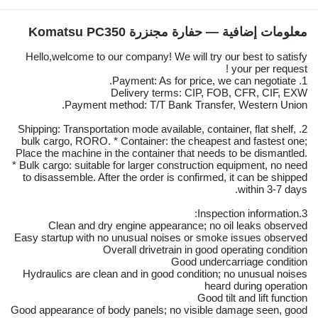
معلومات إضافية — حفارة مجنزرة Komatsu PC350
Hello,welcome to our company! We will try our best to satisfy
your per request !
1. Payment: As for price, we can negotiate.
Delivery terms: CIP, FOB, CFR, CIF, EXW
Payment method: T/T Bank Transfer, Western Union.
2. Shipping: Transportation mode available, container, flat shelf,
bulk cargo, RORO. * Container: the cheapest and fastest one;
Place the machine in the container that needs to be dismantled.
* Bulk cargo: suitable for larger construction equipment, no need
to disassemble. After the order is confirmed, it can be shipped
within 3-7 days.
3.Inspection information:
Clean and dry engine appearance; no oil leaks observed
Easy startup with no unusual noises or smoke issues observed
Overall drivetrain in good operating condition
Good undercarriage condition
Hydraulics are clean and in good condition; no unusual noises
heard during operation
Good tilt and lift function
Good appearance of body panels; no visible damage seen, good