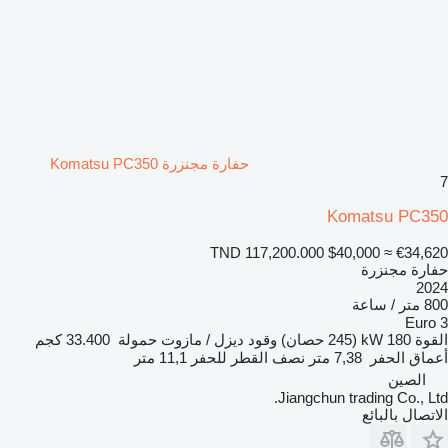
حفارة مجنزرة Komatsu PC350
7
Komatsu PC350
TND 117,200.000
$40,000
≈ €34,620
حفارة مجنزرة
2024
800 متر / ساعة
Euro 3
القوة
180 kW (245 حصان)
وقود
ديزل / مازوت
حمولة
33.400 كجم
أعماق الحفر
7,38 متر
نصف القطر للحفر
11,1 متر
الصين
Jiangchun trading Co., Ltd.
الاتصال بالبائع