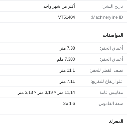
تاريخ النشر:
أكثر من شهر واحد
VT51404
Machineryline ID:
المواصفات
أعماق الحفر:
7,38 متر
أعماق الحفر:
7.380 ملم
نصف القطر للحفر:
11,1 متر
علو ارتفاع للتفريغ:
7,11 متر
مقاييس عامة:
11,14 متر × 3,19 متر × 3,13 متر
سعة القادوس:
1,6 م3
المحرك