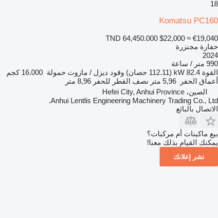
18
Komatsu PC160
TND 64,450.000
$22,000
≈ €19,040
حفارة مجنزرة
2024
990 متر / ساعة
القوة
82.4 kW (112.11 حصان)
وقود
ديزل / مازوت
حمولة
16.000 كجم
أعماق الحفر
5,96 متر
نصف القطر للحفر
8,96 متر
الصين، Hefei City, Anhui Province
Anhui Lentlis Engineering Machinery Trading Co., Ltd.
الاتصال بالبائع
بيع ماكينات أم مركبات؟
يمكنك القيام بذلك معنا!
نشر إعلانك