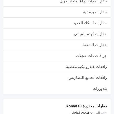
حفارات ذات ذراع امتداد طويل
حفارات برمائية
حفارات لسكك الحديد
حفارات لهدم المباني
حفارات الشفط
جرافات ذات عجلات
رافعات هيدروليكية مقصية
رافعات لجميع التضاريس
بلدوزرات
حفارات مجنزرة Komatsu
نتائج البحث:
2654 إعلانات