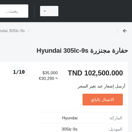
حفارة مجنزرة  305lc-9s
حفارة مجنزرة Hyundai 305lc-9s
TND 102,500.000
1/10
$35,000
≈ €30,290
أرسل إشعار عند تغير السعر
الاتصال بالبائع
الماركة:
Hyundai
الموديل:
305lc-9s