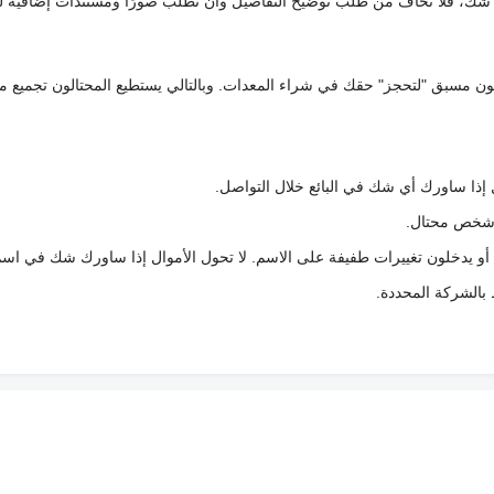
رك شك، فلا تخاف من طلب توضيح التفاصيل وأن تطلب صورًا ومستندات إضافية ل
كعربون مسبق "لتحجز" حقك في شراء المعدات. وبالتالي يستطيع المحتالون تجميع مبل
 إذا ساورك أي شك في البائع خلال التواصل.
ع شخص محتال.
 أو يدخلون تغييرات طفيفة على الاسم. لا تحول الأموال إذا ساورك شك في اس
ط بالشركة المحددة.