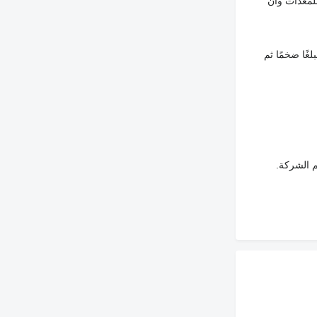
لمعدات وأن
غًا ضخمًا ثم
م الشركة.