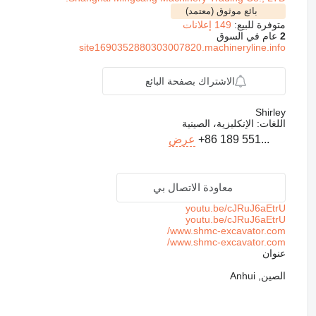
بائع موثوق (معتمد)
متوفرة للبيع:
149 إعلانات
2
عام في السوق
site1690352880303007820.machineryline.info
الاشتراك بصفحة البائع
Shirley
اللغات:
الإنكليزية، الصينية
+86 189 551...
عرض
معاودة الاتصال بي
youtu.be/cJRuJ6aEtrU
youtu.be/cJRuJ6aEtrU
www.shmc-excavator.com/
www.shmc-excavator.com/
عنوان
الصين, Anhui