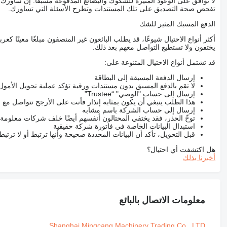
لا توافق على الوعود المثيرة للشكوك والبضائع المدفوعة مسبقًا. إن ساو
تفحص صحة التصديق على تلك المستندات وتطرح الأسئلة التي تساورك.
الدفع المسبك المثير للشك
أكثر أنواع الاحتيال شيوعًا، قد يطلب البائعون غير المنصفون مبلغًا معينًا 
يختفون ولا تستطيع التواصل معهم بعد ذلك.
قد تشتمل أنواع الاحتيال المتنوعة على:
إرسال الدفعة المسبقة إلى البطاقة
لا تقم بالدفع المسبق بدون مستندات ورقية تؤكد عملية تحويل الأمول
إرسال إلى حساب "الوصي" “Trustee”
هذا الطلب ينبغي أن يكون بمثابه إنذار فأنت على الأرجح تتواصل م
إرسال إلى حساب الشركة باسم مشابه
توخّ الحذر، فقد يختفي المحتالون أنفسهم أيضًا خلف شركات معلومة
استبدال البيانات الخاصة في فاتورة شركة حقيقية
قبل التحويل، تأكد أن البيانات المحددة صحيحة وأنها ترتبط أو لا ترتب
هل اكتشفت أي احتيال؟
أخبرنا بذلك
معلومات الاتصال بالبائع
Shanghai Mingcang Machinery Trading Co., LTD.