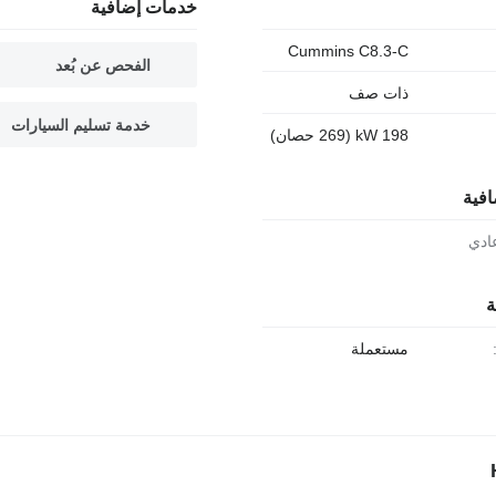
خدمات إضافية
Cummins C8.3-C
الفحص عن بُعد
ذات صف
خدمة تسليم السيارات
198 kW (269 حصان)
افية
ادي
ة
مستعملة