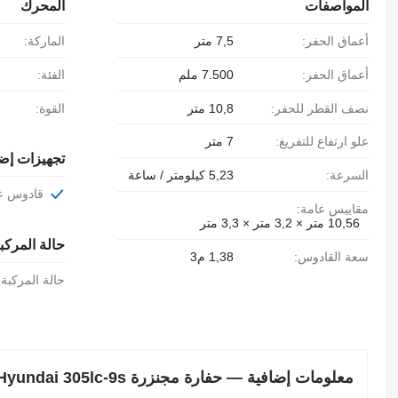
المواصفات
المحرك
أعماق الحفر:
7,5 متر
الماركة:
أعماق الحفر:
7.500 ملم
الفئة:
نصف القطر للحفر:
10,8 متر
القوة:
علو ارتفاع للتفريغ:
7 متر
تجهيزات إض
السرعة:
5,23 كيلومتر / ساعة
قادوس ع
مقاييس عامة:
10,56 متر × 3,2 متر × 3,3 متر
حالة المركب
سعة القادوس:
1,38 م3
حالة المركبة:
معلومات إضافية — حفارة مجنزرة Hyundai 305lc-9s