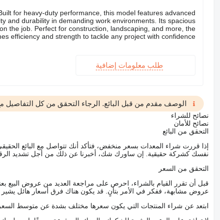
 Built for heavy-duty performance, this model features advanced
lity and durability in demanding work environments. Its spacious
on the job. Perfect for construction, landscaping, and more, the
 efficiency and strength to tackle any project with confidence.
طلب معلومات إضافية
الوصف مقدم من قبل البائع. الرجاء التحقق من كل التفاصيل مع 
نصائح للشراء
نصائح للأمان
التحقق من البائع
إذا قررت شراء المعدات بسعر منخفض، فتأكد أنك تتواصل مع البائع الحق
نفسك كشركة حقيقية. إن ساورك شك، أخبرنا عن ذلك من أجل تشديد الرقاب
التحقق من السعر
قبل أن تقرر القيام بالشراء، احرص على مراجعة العديد من عروض البيع بعن
عروض مشابهة، ففكر في الأمر بتأنٍ. قد يكون هناك فرق أسعار هائل يشير إلى
ابتعد عن شراء المنتجات التي يكون سعرها مختلف بشدة عن متوسط السعر