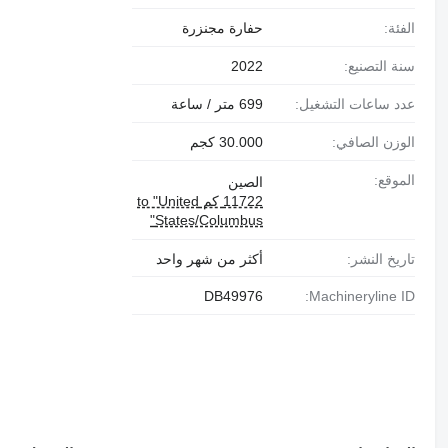
الفئة:
حفارة مجنزرة
سنة التصنيع:
2022
عدد ساعات التشغيل:
699 متر / ساعة
الوزن الصافي:
30.000 كجم
الموقع:
الصين
11722 كم to "United
States/Columbus"
تاريخ النشر:
أكثر من شهر واحد
DB49976
Machineryline ID: