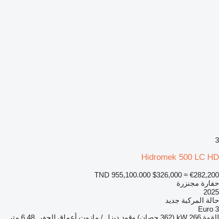
3
Hidromek 500 LC HD
TND 955,100.000
$326,000
≈ €282,200
حفارة مجنزرة
2025
حالة المركبة
جديد
Euro 3
القوة
266 kW (362 حصان)
وقود
ديزل / مازوت
أعماق الحفر
6,48 متر