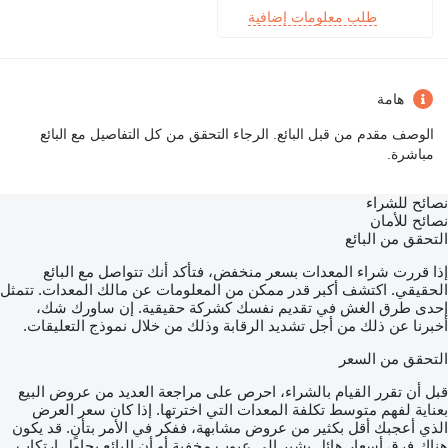
طلب معلومات إضافية
هامة
الوصف مقدم من قبل البائع. الرجاء التحقق من كل التفاصيل مع البائع
مباشرة.
نصائح للشراء
نصائح للأمان
التحقق من البائع
إذا قررت شراء المعدات بسعر منخفض، فتأكد أنك تتواصل مع البائع
الحقيقي. اكتشف أكبر قدر ممكن من المعلومات عن مالك المعدات. تتمثل
إحدى طرق الغش في تقديم نفسك كشركة حقيقية. إن ساورك شك،
أخبرنا عن ذلك من أجل تشديد الرقابة وذلك من خلال نموذج التعليقات.
التحقق من السعر
قبل أن تقرر القيام بالشراء، احرص على مراجعة العديد من عروض البيع
بعناية لفهم متوسط تكلفة المعدات التي اخترتها. إذا كان سعر العرض
الذي أعجبك أقل بكثير من عروض مشابهة، ففكر في الأمر بتأنٍ. قد يكون
هناك فرق أسعار هائل يشير إلى عيوب مخفية أو أن البائع يحاول ارتكاب