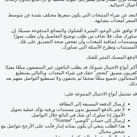
أعمال احتيالية.
ابتعد عن شراء المنتجات التي يكون سعرها مختلف بشدة عن متوسط
السعر لمعدات مشابهة.
لا توافق على الوعود المثيرة للشكوك والبضائع المدفوعة مسبقًا. إن
ساورك شك، فلا تخاف من طلب توضيح التفاصيل وأن تطلب صورًا
ومستندات إضافية للمعدات وأن تفحص صحة التصديق على تلك
المستندات وتطرح الأسئلة التي تساورك.
الدفع المسبك المثير للشك
أكثر أنواع الاحتيال شيوعًا، قد يطلب البائعون غير المنصفون مبلغًا معينًا
كعربون مسبق "لتحجز" حقك في شراء المعدات. وبالتالي يستطيع
المحتالون تجميع مبلغًا ضخمًا ثم يختفون ولا تستطيع التواصل معهم بعد
ذلك.
قد تشتمل أنواع الاحتيال المتنوعة على:
إرسال الدفعة المسبقة إلى البطاقة
لا تقم بالدفع المسبق بدون مستندات ورقية تؤكد عملية تحويل
الأمول إذا ساورك أي شك في البائع خلال التواصل.
إرسال إلى حساب "الوصي" “Trustee”
هذا الطلب ينبغي أن يكون بمثابه إنذار فأنت على الأرجح تتواصل مع
شخص محتال.
إرسال إلى حساب الشركة باسم مشابه