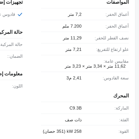
المواصفات
تجهيزات إض
أعماق الحفر:
7,2 متر
قادوس ع
أعماق الحفر:
7.200 ملم
حالة المركب
نصف القطر للحفر:
11,29 متر
حالة المركبة:
علو ارتفاع للتفريغ:
7,21 متر
الضمان::
مقاييس عامة:
11,62 متر × 3,34 متر × 3,23 متر
معلومات إض
سعة القادوس:
2,41 م3
اللون:
المحرك
الماركة:
C9.3B
الفئة:
ذات صف
القوة:
258 kW (351 حصان)