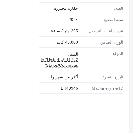
الفئة:
حفارة مجنزرة
سنة التصنيع:
2024
عدد ساعات التشغيل:
265 متر / ساعة
الوزن الصافي:
45.000 كجم
الموقع:
الصين
11722 كم to "United
States/Columbus"
تاريخ النشر:
أكثر من شهر واحد
LR49946
Machineryline ID: