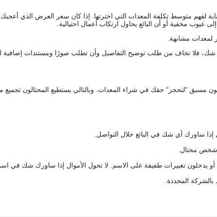
اية لفهم متوسط تكلفة المعدات التي اخترتها. إذا كان سعر العرض الذي أعجبك 
 عيوب مخفية أو أن البائع يحاول ارتكاب أعمال احتيالية.
 لمعدات مشابهة.
رك شك، فلا تخاف من طلب توضيح التفاصيل وأن تطلب صورًا ومستندات إضافية ل
كعربون مسبق "لتحجز" حقك في شراء المعدات. وبالتالي يستطيع المحتالون تجميع مبل
 إذا ساورك أي شك في البائع خلال التواصل.
ع شخص محتال.
 أو يدخلون تغييرات طفيفة على الاسم. لا تحول الأموال إذا ساورك شك في اس
ط بالشركة المحددة.