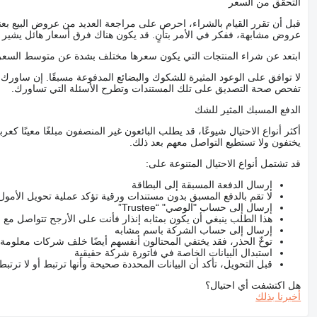
التحقق من السعر
قبل أن تقرر القيام بالشراء، احرص على مراجعة العديد من عروض البيع بعن
عروض مشابهة، ففكر في الأمر بتأنٍ. قد يكون هناك فرق أسعار هائل يشير إلى
ابتعد عن شراء المنتجات التي يكون سعرها مختلف بشدة عن متوسط السعر
لا توافق على الوعود المثيرة للشكوك والبضائع المدفوعة مسبقًا. إن ساو
تفحص صحة التصديق على تلك المستندات وتطرح الأسئلة التي تساورك.
الدفع المسبك المثير للشك
أكثر أنواع الاحتيال شيوعًا، قد يطلب البائعون غير المنصفون مبلغًا معينًا 
يختفون ولا تستطيع التواصل معهم بعد ذلك.
قد تشتمل أنواع الاحتيال المتنوعة على:
إرسال الدفعة المسبقة إلى البطاقة
لا تقم بالدفع المسبق بدون مستندات ورقية تؤكد عملية تحويل الأمول
إرسال إلى حساب "الوصي" “Trustee”
هذا الطلب ينبغي أن يكون بمثابه إنذار فأنت على الأرجح تتواصل م
إرسال إلى حساب الشركة باسم مشابه
توخّ الحذر، فقد يختفي المحتالون أنفسهم أيضًا خلف شركات معلومة
استبدال البيانات الخاصة في فاتورة شركة حقيقية
قبل التحويل، تأكد أن البيانات المحددة صحيحة وأنها ترتبط أو لا ترتب
هل اكتشفت أي احتيال؟
أخبرنا بذلك