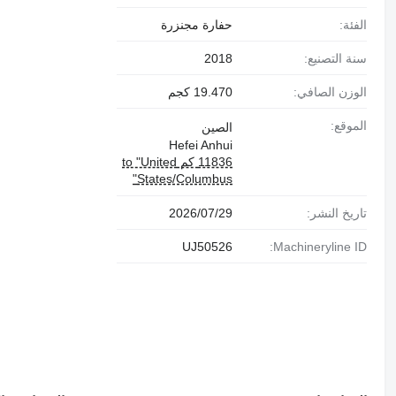
الفئة:
حفارة مجنزرة
سنة التصنيع:
2018
الوزن الصافي:
19.470 كجم
الموقع:
الصين
Hefei Anhui
11836 كم to "United
States/Columbus"
تاريخ النشر:
29‏/07‏/2026
UJ50526
Machineryline ID: