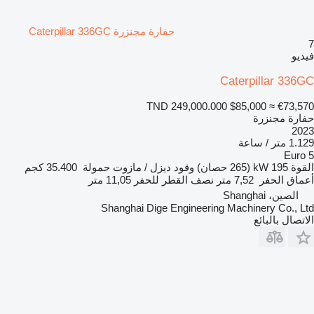
حفارة مجنزرة Caterpillar 336GC
7
فيديو
Caterpillar 336GC
TND 249,000.000
$85,000
≈ €73,570
حفارة مجنزرة
2023
1.129 متر / ساعة
Euro 5
القوة
195 kW (265 حصان)
وقود
ديزل / مازوت
حمولة
35.400 كجم
أعماق الحفر
7,52 متر
نصف القطر للحفر
11,05 متر
الصين، Shanghai
Shanghai Dige Engineering Machinery Co., Ltd
الاتصال بالبائع