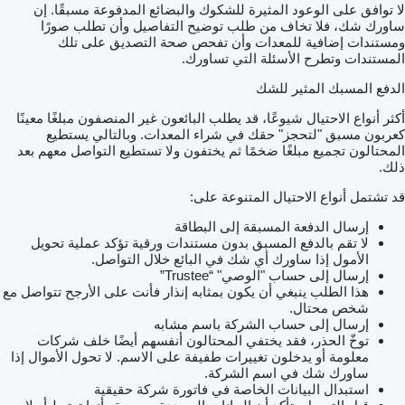
لا توافق على الوعود المثيرة للشكوك والبضائع المدفوعة مسبقًا. إن
ساورك شك، فلا تخاف من طلب توضيح التفاصيل وأن تطلب صورًا
ومستندات إضافية للمعدات وأن تفحص صحة التصديق على تلك
المستندات وتطرح الأسئلة التي تساورك.
الدفع المسبك المثير للشك
أكثر أنواع الاحتيال شيوعًا، قد يطلب البائعون غير المنصفون مبلغًا معينًا
كعربون مسبق "لتحجز" حقك في شراء المعدات. وبالتالي يستطيع
المحتالون تجميع مبلغًا ضخمًا ثم يختفون ولا تستطيع التواصل معهم بعد
ذلك.
قد تشتمل أنواع الاحتيال المتنوعة على:
إرسال الدفعة المسبقة إلى البطاقة
لا تقم بالدفع المسبق بدون مستندات ورقية تؤكد عملية تحويل
الأمول إذا ساورك أي شك في البائع خلال التواصل.
إرسال إلى حساب "الوصي" “Trustee”
هذا الطلب ينبغي أن يكون بمثابه إنذار فأنت على الأرجح تتواصل مع
شخص محتال.
إرسال إلى حساب الشركة باسم مشابه
توخّ الحذر، فقد يختفي المحتالون أنفسهم أيضًا خلف شركات
معلومة أو يدخلون تغييرات طفيفة على الاسم. لا تحول الأموال إذا
ساورك شك في اسم الشركة.
استبدال البيانات الخاصة في فاتورة شركة حقيقية