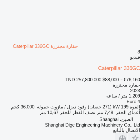
حفارة مجنزرة Caterpillar 336GC
8
فيديو
Caterpillar 336GC
TND 257,800.000
$88,000
≈ €76,160
حفارة مجنزرة
2023
1.209 متر / ساعة
Euro 4
القوة
199 kW (271 حصان)
وقود
ديزل / مازوت
حمولة
36.000 كجم
أعماق الحفر
7,48 متر
نصف القطر للحفر
10,67 متر
الصين، Shanghai
Shanghai Dige Engineering Machinery Co., Ltd
الاتصال بالبائع