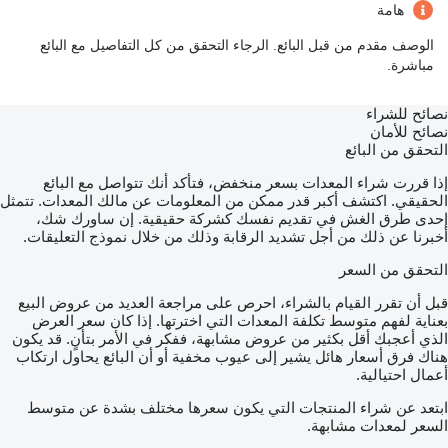
هامة
الوصف مقدم من قبل البائع. الرجاء التحقق من كل التفاصيل مع البائع
مباشرة.
نصائح للشراء
نصائح للأمان
التحقق من البائع
إذا قررت شراء المعدات بسعر منخفض، فتأكد أنك تتواصل مع البائع
الحقيقي. اكتشف أكبر قدر ممكن من المعلومات عن مالك المعدات. تتمثل
إحدى طرق الغش في تقديم نفسك كشركة حقيقية. إن ساورك شك،
أخبرنا عن ذلك من أجل تشديد الرقابة وذلك من خلال نموذج التعليقات.
التحقق من السعر
قبل أن تقرر القيام بالشراء، احرص على مراجعة العديد من عروض البيع
بعناية لفهم متوسط تكلفة المعدات التي اخترتها. إذا كان سعر العرض
الذي أعجبك أقل بكثير من عروض مشابهة، ففكر في الأمر بتأنٍ. قد يكون
هناك فرق أسعار هائل يشير إلى عيوب مخفية أو أن البائع يحاول ارتكاب
أعمال احتيالية.
ابتعد عن شراء المنتجات التي يكون سعرها مختلف بشدة عن متوسط
السعر لمعدات مشابهة.