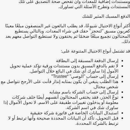
ومستندات إضافية للمعدات وأن تفحص صحة التصديق على تلك
المستندات وتطرح الأسئلة التي تساورك.
الدفع المسبك المثير للشك
أكثر أنواع الاحتيال شيوعًا، قد يطلب البائعون غير المنصفون مبلغًا معينًا
كعربون مسبق "لتحجز" حقك في شراء المعدات. وبالتالي يستطيع
المحتالون تجميع مبلغًا ضخمًا ثم يختفون ولا تستطيع التواصل معهم بعد
ذلك.
قد تشتمل أنواع الاحتيال المتنوعة على:
إرسال الدفعة المسبقة إلى البطاقة
لا تقم بالدفع المسبق بدون مستندات ورقية تؤكد عملية تحويل
الأمول إذا ساورك أي شك في البائع خلال التواصل.
إرسال إلى حساب "الوصي" “Trustee”
هذا الطلب ينبغي أن يكون بمثابه إنذار فأنت على الأرجح تتواصل مع
شخص محتال.
إرسال إلى حساب الشركة باسم مشابه
توخّ الحذر، فقد يختفي المحتالون أنفسهم أيضًا خلف شركات
معلومة أو يدخلون تغييرات طفيفة على الاسم. لا تحول الأموال إذا
ساورك شك في اسم الشركة.
استبدال البيانات الخاصة في فاتورة شركة حقيقية
قبل التحويل، تأكد أن البيانات المحددة صحيحة وأنها ترتبط أو لا
ترتبط بالشركة المحددة.