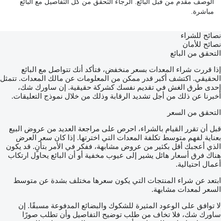
الوصف مقدم من قبل البائع. الرجاء التحقق من كل التفاصيل مع البائع
مباشرة.
نصائح للشراء
نصائح للأمان
التحقق من البائع
إذا قررت شراء المعدات بسعر منخفض، فتأكد أنك تتواصل مع البائع
الحقيقي. اكتشف أكبر قدر ممكن من المعلومات عن مالك المعدات. تتمثل
إحدى طرق الغش في تقديم نفسك كشركة حقيقية. إن ساورك شك،
أخبرنا عن ذلك من أجل تشديد الرقابة وذلك من خلال نموذج التعليقات.
التحقق من السعر
قبل أن تقرر القيام بالشراء، احرص على مراجعة العديد من عروض البيع
بعناية لفهم متوسط تكلفة المعدات التي اخترتها. إذا كان سعر العرض
الذي أعجبك أقل بكثير من عروض مشابهة، ففكر في الأمر بتأنٍ. قد يكون
هناك فرق أسعار هائل يشير إلى عيوب مخفية أو أن البائع يحاول ارتكاب
أعمال احتيالية.
ابتعد عن شراء المنتجات التي يكون سعرها مختلف بشدة عن متوسط
السعر لمعدات مشابهة.
لا توافق على الوعود المثيرة للشكوك والبضائع المدفوعة مسبقًا. إن
ساورك شك، فلا تخاف من طلب توضيح التفاصيل وأن تطلب صورًا