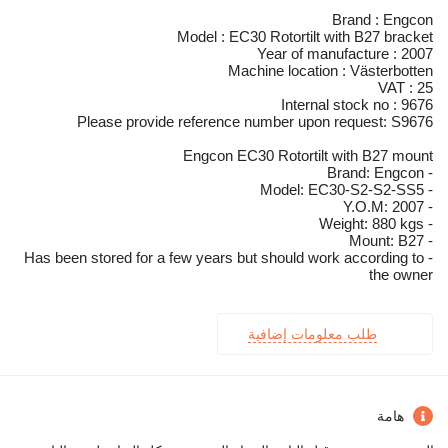
Brand : Engcon
Model : EC30 Rotortilt with B27 bracket
Year of manufacture : 2007
Machine location : Västerbotten
VAT : 25
Internal stock no : 9676
Please provide reference number upon request: S9676
Engcon EC30 Rotortilt with B27 mount
- Brand: Engcon
- Model: EC30-S2-S2-SS5
- Y.O.M: 2007
- Weight: 880 kgs
- Mount: B27
- Has been stored for a few years but should work according to
the owner
طلب معلومات إضافية
هامة