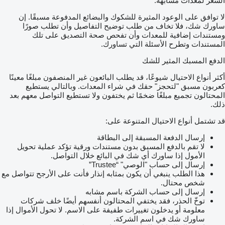
السعر لمعدات مشابهة.
لا توافق على الوعود المثيرة للشكوك والبضائع المدفوعة مسبقًا. إن
ساورك شك، فلا تخاف من طلب توضيح التفاصيل وأن تطلب صورًا
ومستندات إضافية للمعدات وأن تفحص صحة التصديق على تلك
المستندات وتطرح الأسئلة التي تساورك.
الدفع المسبك المثير للشك
أكثر أنواع الاحتيال شيوعًا، قد يطلب البائعون غير المنصفون مبلغًا معينًا
كعربون مسبق "لتحجز" حقك في شراء المعدات. وبالتالي يستطيع
المحتالون تجميع مبلغًا ضخمًا ثم يختفون ولا تستطيع التواصل معهم بعد
ذلك.
قد تشتمل أنواع الاحتيال المتنوعة على:
إرسال الدفعة المسبقة إلى البطاقة
لا تقم بالدفع المسبق بدون مستندات ورقية تؤكد عملية تحويل
الأمول إذا ساورك أي شك في البائع خلال التواصل.
إرسال إلى حساب "الوصي" “Trustee”
هذا الطلب ينبغي أن يكون بمثابه إنذار فأنت على الأرجح تتواصل مع
شخص محتال.
إرسال إلى حساب الشركة باسم مشابه
توخّ الحذر، فقد يختفي المحتالون أنفسهم أيضًا خلف شركات
معلومة أو يدخلون تغييرات طفيفة على الاسم. لا تحول الأموال إذا
ساورك شك في اسم الشركة.