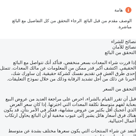
هامة
الوصف مقدم من قبل البائع. الرجاء التحقق من كل التفاصيل مع البائع
مباشرة.
نصائح للشراء
نصائح للأمان
التحقق من البائع
إذا قررت شراء المعدات بسعر منخفض، فتأكد أنك تتواصل مع البائع
الحقيقي. اكتشف أكبر قدر ممكن من المعلومات عن مالك المعدات. تتمثل
إحدى طرق الغش في تقديم نفسك كشركة حقيقية. إن ساورك شك،
أخبرنا عن ذلك من أجل تشديد الرقابة وذلك من خلال نموذج التعليقات.
التحقق من السعر
قبل أن تقرر القيام بالشراء، احرص على مراجعة العديد من عروض البيع
بعناية لفهم متوسط تكلفة المعدات التي اخترتها. إذا كان سعر العرض
الذي أعجبك أقل بكثير من عروض مشابهة، ففكر في الأمر بتأنٍ. قد يكون
هناك فرق أسعار هائل يشير إلى عيوب مخفية أو أن البائع يحاول ارتكاب
أعمال احتيالية.
ابتعد عن شراء المنتجات التي يكون سعرها مختلف بشدة عن متوسط