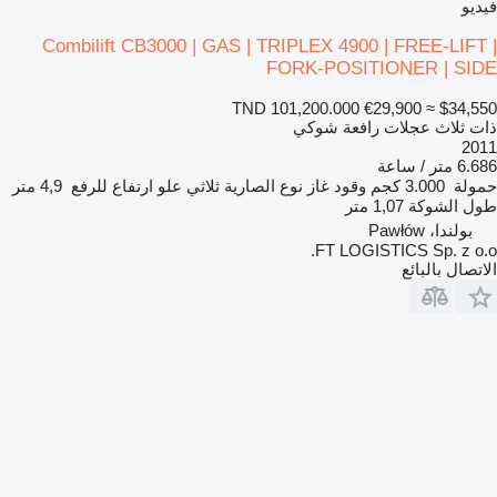
فيديو
Combilift CB3000 | GAS | TRIPLEX 4900 | FREE-LIFT |
FORK-POSITIONER | SIDE
TND 101,200.000
€29,900
≈ $34,550
ذات ثلاث عجلات رافعة شوكي
2011
6.686 متر / ساعة
حمولة
3.000 كجم
وقود
غاز
نوع الصارية
ثلاثي
علو ارتفاع للرفع
4,9 متر
طول الشوكة
1,07 متر
بولندا، Pawłów
FT LOGISTICS Sp. z o.o.
الاتصال بالبائع