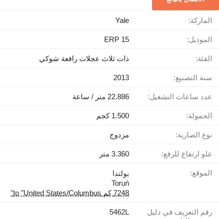
الماركة:
Yale
الموديل:
ERP 15
الفئة:
ذات ثلاث عجلات رافعة شوكي
سنة التصنيع:
2013
عدد ساعات التشغيل:
22.886 متر / ساعة
الحمولة:
1.500 كجم
نوع الصارية:
مزدوج
علو ارتفاع للرفع:
3.360 متر
الموقع:
بولندا
Toruń
7248 كم to "United States/Columbus"
رقم التعريف في دليل
5462L