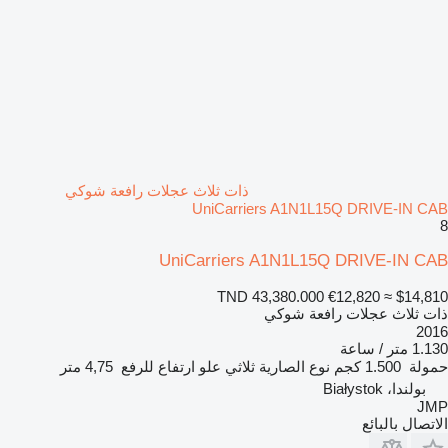
ذات ثلاث عجلات رافعة شوكي
UniCarriers A1N1L15Q DRIVE-IN CAB
8
UniCarriers A1N1L15Q DRIVE-IN CAB
TND 43,380.000
€12,820
≈ $14,810
ذات ثلاث عجلات رافعة شوكي
2016
1.130 متر / ساعة
حمولة
1.500 كجم
نوع الصارية
ثلاثي
علو ارتفاع للرفع
4,75 متر
بولندا، Białystok
JMP
الاتصال بالبائع