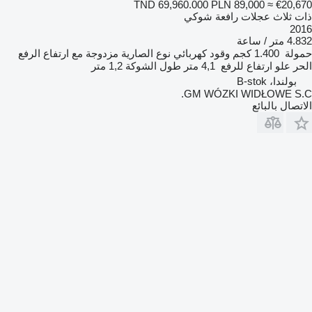
TND 69,960.000
PLN 89,000
≈ €20,670
ذات ثلاث عجلات رافعة شوكي
2016
4.832 متر / ساعة
حمولة
1.400 كجم
وقود
كهربائي
نوع الصارية
مزدوجة مع ارتفاع الرفع
الحر
علو ارتفاع للرفع
4,1 متر
طول الشوكة
1,2 متر
بولندا، B-stok
GM WÓZKI WIDŁOWE S.C.
الاتصال بالبائع