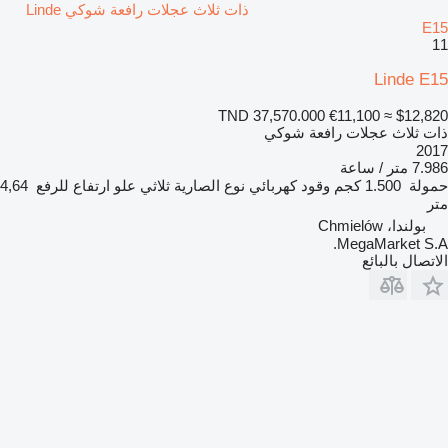
ذات ثلاث عجلات رافعة شوكي Linde
E15
11
Linde E15
TND 37,570.000
€11,100
≈ $12,820
ذات ثلاث عجلات رافعة شوكي
2017
7.986 متر / ساعة
حمولة
1.500 كجم
وقود
كهربائي
نوع الصارية
ثلاثي
علو ارتفاع للرفع
4,64
متر
بولندا، Chmielów
MegaMarket S.A.
الاتصال بالبائع