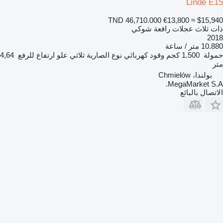
Linde E15
TND 46,710.000
€13,800
≈ $15,940
ذات ثلاث عجلات رافعة شوكي
2018
10.880 متر / ساعة
حمولة
1.500 كجم
وقود
كهربائي
نوع الصارية
ثلاثي
علو ارتفاع للرفع
4,64
متر
بولندا، Chmielów
MegaMarket S.A.
الاتصال بالبائع