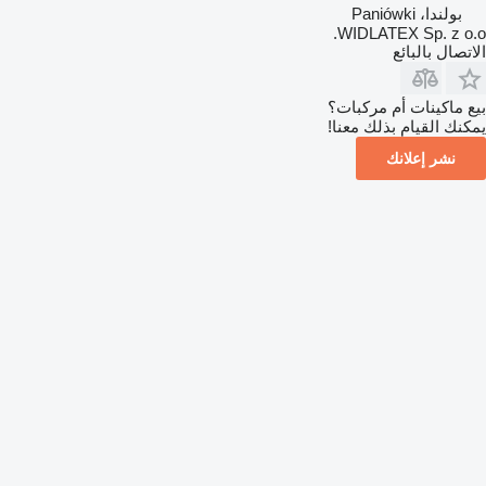
بولندا، Paniówki
WIDLATEX Sp. z o.o.
الاتصال بالبائع
بيع ماكينات أم مركبات؟
يمكنك القيام بذلك معنا!
نشر إعلانك