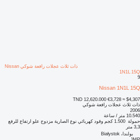
ذات ثلاث عجلات رافعة شوكي Nissan
1N1L 15Q
9
Nissan 1N1L 15Q
TND 12,620.000
€3,728
≈ $4,307
ذات ثلاث عجلات رافعة شوكي
2006
10.540 متر / ساعة
حمولة
1.500 كجم
وقود
كهربائي
نوع الصارية
مزدوج
علو ارتفاع للرفع
3,3 متر
بولندا، Białystok
JMP