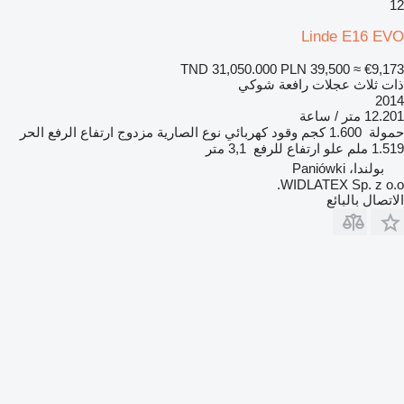
12
Linde E16 EVO
TND 31,050.000
PLN 39,500
≈ €9,173
ذات ثلاث عجلات رافعة شوكي
2014
12.201 متر / ساعة
حمولة
1.600 كجم
وقود
كهربائي
نوع الصارية
مزدوج
ارتفاع الرفع الحر
1.519 ملم
علو ارتفاع للرفع
3,1 متر
بولندا، Paniówki
WIDLATEX Sp. z o.o.
الاتصال بالبائع