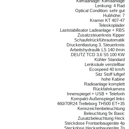
Klimaanlage: Klimaanlage
Lenkung: 4 Rad
Optical Condition: sehr gut
Hubhöhe: 7
Kramer KT 407-47
Teleskoplader
Laststabilisator Ladeanlage + RBS
Zusatzsteuerkreis Kipper
Schaufelrückführautomatik
Druckentlastung 3. Steuerkreis
Arbeitshydraulik LS 140 l/min
DEUTZ TCD 3.6 S5 100 KW
Kühler Standard
Lenksäule verstellbar
Ecospeed 40 km/h
Sitz Stoff luftgef
hohe Kabine
Radioanlage komplett
Rückfahrkamera
Innenspiegel + USB + Telefonh
Kompakt-Außenspiegel links
460/70R24 Trelleborg TH500 ET+35
Kennzeichenbeleuchtung
Beleuchtung 9x Basic
Zusatzbeleuchtung Heck
Steckdose Frontanbaugeräte 4p
Steckdose Heckanbaugeräte 7p