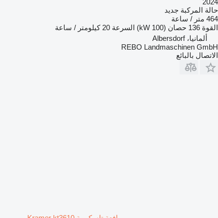
2024
جديد
حالة المركبة
464 متر / ساعة
20 كيلومتر / ساعة
السرعة
136 حصان (100 kW)
القوة
ألمانيا، Albersdorf
REBO Landmaschinen GmbH
الاتصال بالبائع
رافعة تلسكوبية Kramer kt3610