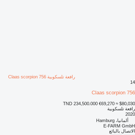
رافعة تلسكوبية Claas scorpion 756
14
Claas scorpion 756
TND 234,500.000
€69,270
≈ $80,030
رافعة تلسكوبية
2020
ألمانيا، Hamburg
E-FARM GmbH
الاتصال بالبائع