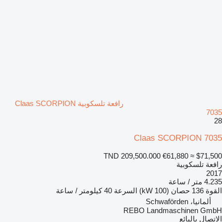
رافعة تلسكوبية Claas SCORPION
7035
28
Claas SCORPION 7035
TND 209,500.000
€61,880
≈ $71,500
رافعة تلسكوبية
2017
4.235 متر / ساعة
القوة
136 حصان (100 kW)
السرعة
40 كيلومتر / ساعة
ألمانيا، Schwaförden
REBO Landmaschinen GmbH
الاتصال بالبائع