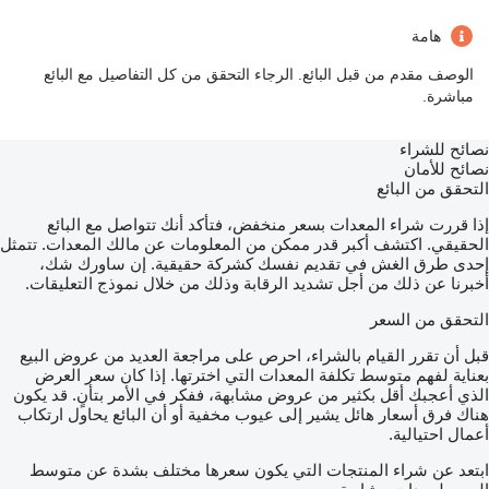
هامة
الوصف مقدم من قبل البائع. الرجاء التحقق من كل التفاصيل مع البائع
مباشرة.
نصائح للشراء
نصائح للأمان
التحقق من البائع
إذا قررت شراء المعدات بسعر منخفض، فتأكد أنك تتواصل مع البائع
الحقيقي. اكتشف أكبر قدر ممكن من المعلومات عن مالك المعدات. تتمثل
إحدى طرق الغش في تقديم نفسك كشركة حقيقية. إن ساورك شك،
أخبرنا عن ذلك من أجل تشديد الرقابة وذلك من خلال نموذج التعليقات.
التحقق من السعر
قبل أن تقرر القيام بالشراء، احرص على مراجعة العديد من عروض البيع
بعناية لفهم متوسط تكلفة المعدات التي اخترتها. إذا كان سعر العرض
الذي أعجبك أقل بكثير من عروض مشابهة، ففكر في الأمر بتأنٍ. قد يكون
هناك فرق أسعار هائل يشير إلى عيوب مخفية أو أن البائع يحاول ارتكاب
أعمال احتيالية.
ابتعد عن شراء المنتجات التي يكون سعرها مختلف بشدة عن متوسط