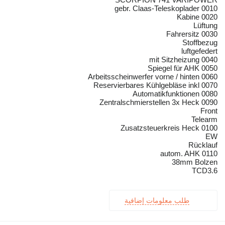
0010 gebr. Claas-Teleskoplader
0020 Kabine
Lüftung
0030 Fahrersitz
Stoffbezug
luftgefedert
0040 mit Sitzheizung
0050 Spiegel für AHK
0060 Arbeitsscheinwerfer vorne / hinten
0070 Reservierbares Kühlgebläse inkl
0080 Automatikfunktionen
0090 Zentralschmierstellen 3x Heck
Front
Telearm
0100 Zusatzsteuerkreis Heck
EW
Rücklauf
0110 autom. AHK
38mm Bolzen
TCD3.6
طلب معلومات إضافية