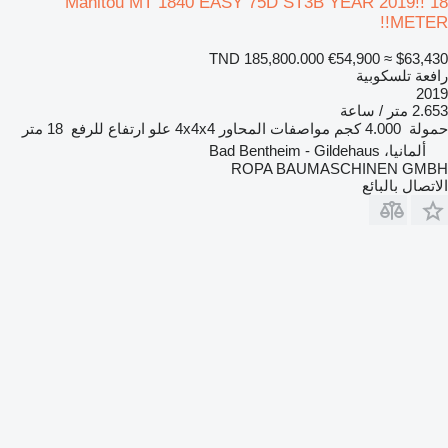
Manitou MT 1840 EASY 75D ST3B YEAR 2019!! 18
METER!!
TND 185,800.000
€54,900
≈ $63,430
رافعة تلسكوبية
2019
2.653 متر / ساعة
حمولة
4.000 كجم
مواصفات المحاور
4x4x4
علو ارتفاع للرفع
18 متر
ألمانيا، Bad Bentheim - Gildehaus
ROPA BAUMASCHINEN GMBH
الاتصال بالبائع