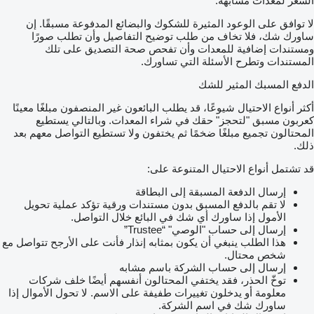
السعر لمعدات مشابهة.
لا توافق على الوعود المثيرة للشكوك والبضائع المدفوعة مسبقًا. إن
ساورك شك، فلا تخاف من طلب توضيح التفاصيل وأن تطلب صورًا
ومستندات إضافية للمعدات وأن تفحص صحة التصديق على تلك
المستندات وتطرح الأسئلة التي تساورك.
الدفع المسبك المثير للشك
أكثر أنواع الاحتيال شيوعًا، قد يطلب البائعون غير المنصفون مبلغًا معينًا
كعربون مسبق "لتحجز" حقك في شراء المعدات. وبالتالي يستطيع
المحتالون تجميع مبلغًا ضخمًا ثم يختفون ولا تستطيع التواصل معهم بعد
ذلك.
قد تشتمل أنواع الاحتيال المتنوعة على:
إرسال الدفعة المسبقة إلى البطاقة
لا تقم بالدفع المسبق بدون مستندات ورقية تؤكد عملية تحويل
الأمول إذا ساورك أي شك في البائع خلال التواصل.
إرسال إلى حساب "الوصي" “Trustee”
هذا الطلب ينبغي أن يكون بمثابه إنذار فأنت على الأرجح تتواصل مع
شخص محتال.
إرسال إلى حساب الشركة باسم مشابه
توخّ الحذر، فقد يختفي المحتالون أنفسهم أيضًا خلف شركات
معلومة أو يدخلون تغييرات طفيفة على الاسم. لا تحول الأموال إذا
ساورك شك في اسم الشركة.