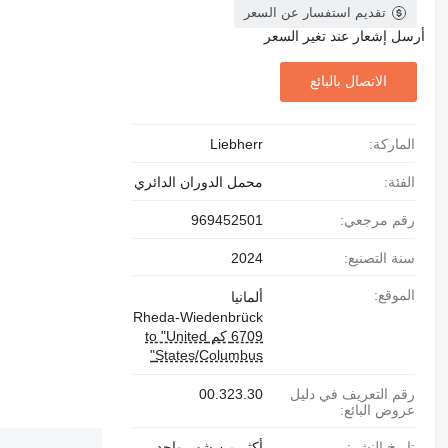
تقديم استفسار عن السعر
أرسل إشعار عند تغير السعر
الاتصال بالبائع
الماركة:
Liebherr
الفئة:
محمل الدوران الدائري
رقم مرجعي:
969452501
سنة التصنيع:
2024
الموقع:
ألمانيا
Rheda-Wiedenbrück
6709 كم to "United
States/Columbus"
رقم التعريف في دليل
00.323.30
عروض البائع:
تاريخ النشر:
أكثر من شهر واحد