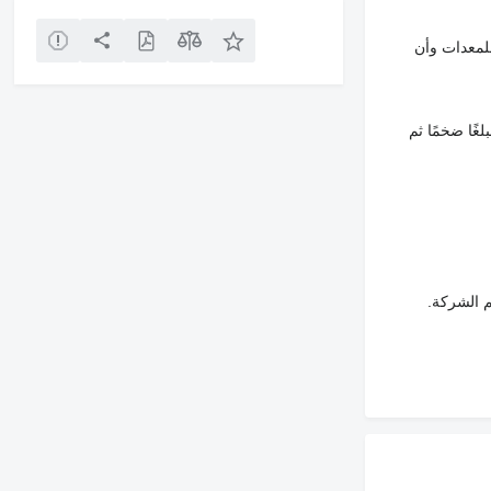
لمعدات وأن
غًا ضخمًا ثم
م الشركة.