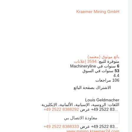
Kraemer Mining GmbH
بائع موثوق (معتمد)
متوفرة للبيع:
3594 إعلانات
6
سنوات في Machineryline
53
سنوات في السوق
4.4
106 مراجعات
الاشتراك بصفحة البائع
Louis Geldmacher
اللغات:
الروسية، الإسبانية، الألمانية، الإنكليزية
+49 2522 83...
عرض
+49 2522 8388292
معاودة الاتصال بي
+49 2522 83...
عرض
+49 2522 8388333
www.mining.kraemer24.com