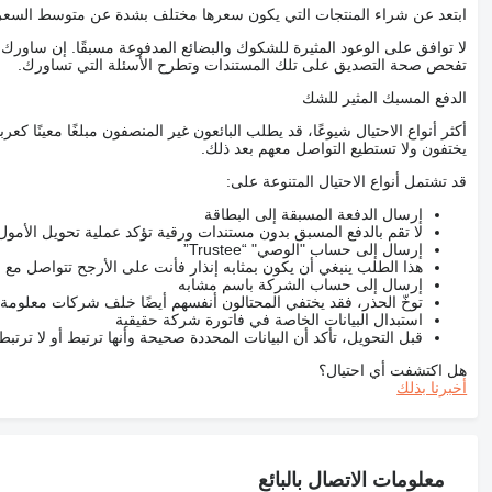
ابتعد عن شراء المنتجات التي يكون سعرها مختلف بشدة عن متوسط السعر
لا توافق على الوعود المثيرة للشكوك والبضائع المدفوعة مسبقًا. إن ساو
تفحص صحة التصديق على تلك المستندات وتطرح الأسئلة التي تساورك.
الدفع المسبك المثير للشك
أكثر أنواع الاحتيال شيوعًا، قد يطلب البائعون غير المنصفون مبلغًا معينًا 
يختفون ولا تستطيع التواصل معهم بعد ذلك.
قد تشتمل أنواع الاحتيال المتنوعة على:
إرسال الدفعة المسبقة إلى البطاقة
لا تقم بالدفع المسبق بدون مستندات ورقية تؤكد عملية تحويل الأمول
إرسال إلى حساب "الوصي" “Trustee”
هذا الطلب ينبغي أن يكون بمثابه إنذار فأنت على الأرجح تتواصل م
إرسال إلى حساب الشركة باسم مشابه
توخّ الحذر، فقد يختفي المحتالون أنفسهم أيضًا خلف شركات معلومة
استبدال البيانات الخاصة في فاتورة شركة حقيقية
قبل التحويل، تأكد أن البيانات المحددة صحيحة وأنها ترتبط أو لا ترتب
هل اكتشفت أي احتيال؟
أخبرنا بذلك
معلومات الاتصال بالبائع