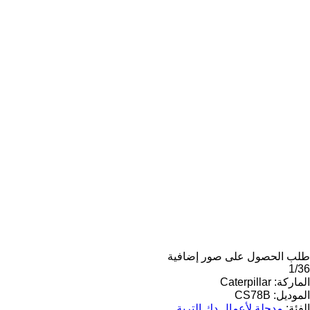
طلب الحصول على صور إضافية
1/36
الماركة:
Caterpillar
الموديل:
CS78B
الفئة:
مدحلة لأعمال دك التربة