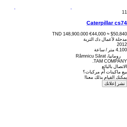
11
Caterpillar cs74
TND 148,900.000
€44,000
≈ $50,840
مدحلة لأعمال دك التربة
2012
4.100 متر / ساعة
رومانيا، Râmnicu Sărat
TAM COMPANY.
الاتصال بالبائع
بيع ماكينات أم مركبات؟
يمكنك القيام بذلك معنا!
نشر إعلانك