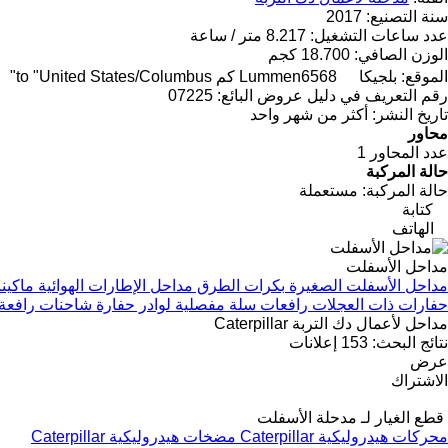
سنة التصنيع:
2017
عدد ساعات التشغيل:
8.217 متر / ساعة
الوزن الصافي:
18.700 كجم
الموقع:
بلجيكا
6568 كم to "United States/Columbus"
Lummen
رقم التعريف في دليل عروض البائع:
07225
تاريخ النشر:
أكثر من شهر واحد
محاور
عدد المحاور
1
حالة المركبة
حالة المركبة:
مستعملة
كتابة
الهاتف
مداحل الأسفلت
مداحل الأسفلت الصغيرة
بكرات الطرق
مداحل الإطارات الهوائية
ماكين
حفارات ذات العجلات
رافعات سلة مفصلية
لوادر حفارة
شاحنات رافعة
مداحل لأعمال دك التربة Caterpillar
نتائج البحث:
153 إعلانات
عرض
الاشتراك
قطع الغيار لـ مدحلة الأسفلت
محركات هيدروليكية Caterpillar
مضخات هيدروليكية Caterpillar