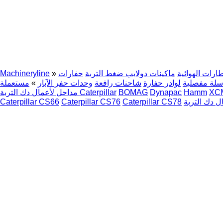
ارات الهوائية
ماكينات دولايب ضغط التربة
حفارات
»
Machineryline
سلة مفصلية
لوادر حفارة
شاحنات رافعة
وحدات حفر الآبار
»
مستعملة
XC
Hamm
Dynapac
BOMAG
مداحل لأعمال دك التربة Caterpillar
Caterpillar CS66
Caterpillar CS76
Caterpillar CS78