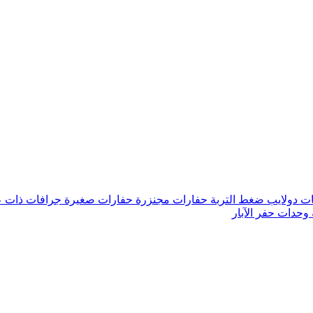
ات دولايب ضغط التربة
حفارات مجنزرة
حفارات صغيرة
جرافات ذات 
وحدات حفر الآبار