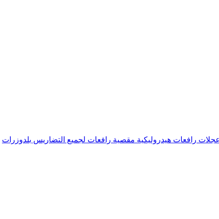
عجلات
رافعات هيدروليكية مقصية
رافعات لجميع التضاريس
بلدوزرات