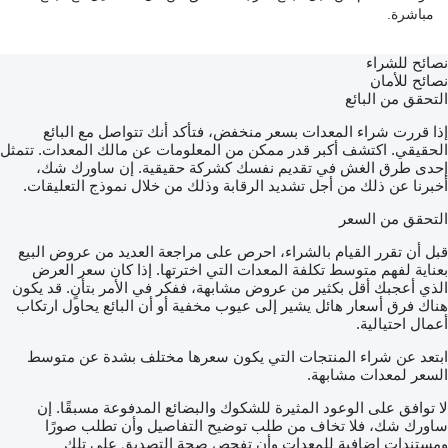
مباشرة.
نصائح للشراء
نصائح للأمان
التحقق من البائع
إذا قررت شراء المعدات بسعر منخفض، فتأكد أنك تتواصل مع البائع
الحقيقي. اكتشف أكبر قدر ممكن من المعلومات عن مالك المعدات. تتمثل
إحدى طرق الغش في تقديم نفسك كشركة حقيقية. إن ساورك شك،
أخبرنا عن ذلك من أجل تشديد الرقابة وذلك من خلال نموذج التعليقات.
التحقق من السعر
قبل أن تقرر القيام بالشراء، احرص على مراجعة العديد من عروض البيع
بعناية لفهم متوسط تكلفة المعدات التي اخترتها. إذا كان سعر العرض
الذي أعجبك أقل بكثير من عروض مشابهة، ففكر في الأمر بتأنٍ. قد يكون
هناك فرق أسعار هائل يشير إلى عيوب مخفية أو أن البائع يحاول ارتكاب
أعمال احتيالية.
ابتعد عن شراء المنتجات التي يكون سعرها مختلف بشدة عن متوسط
السعر لمعدات مشابهة.
لا توافق على الوعود المثيرة للشكوك والبضائع المدفوعة مسبقًا. إن
ساورك شك، فلا تخاف من طلب توضيح التفاصيل وأن تطلب صورًا
ومستندات إضافية للمعدات وأن تفحص صحة التصديق على تلك