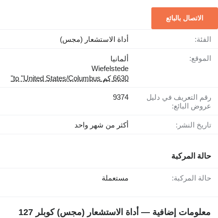
الاتصال بالبائع
الفئة:
أداة الاستشعار (مجس)
الموقع:
ألمانيا
Wiefelstede
6630 كم to "United States/Columbus"
رقم التعريف في دليل
9374
عروض البائع:
تاريخ النشر:
أكثر من شهر واحد
حالة المركبة
حالة المركبة:
مستعملة
معلومات إضافية — أداة الاستشعار (مجس) كوبلر 127