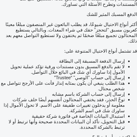
المستندات وتطرح الأسئلة التي تساورك.
الدفع المسبك المثير للشك
أكثر أنواع الاحتيال شيوعًا، قد يطلب البائعون غير المنصفون مبلغًا معينًا
كعربون مسبق "لتحجز" حقك في شراء المعدات. وبالتالي يستطيع
المحتالون تجميع مبلغًا ضخمًا ثم يختفون ولا تستطيع التواصل معهم بعد
ذلك.
قد تشتمل أنواع الاحتيال المتنوعة على:
إرسال الدفعة المسبقة إلى البطاقة
لا تقم بالدفع المسبق بدون مستندات ورقية تؤكد عملية تحويل
الأمول إذا ساورك أي شك في البائع خلال التواصل.
إرسال إلى حساب "الوصي" “Trustee”
هذا الطلب ينبغي أن يكون بمثابه إنذار فأنت على الأرجح تتواصل مع
شخص محتال.
إرسال إلى حساب الشركة باسم مشابه
توخّ الحذر، فقد يختفي المحتالون أنفسهم أيضًا خلف شركات
معلومة أو يدخلون تغييرات طفيفة على الاسم. لا تحول الأموال إذا
ساورك شك في اسم الشركة.
استبدال البيانات الخاصة في فاتورة شركة حقيقية
قبل التحويل، تأكد أن البيانات المحددة صحيحة وأنها ترتبط أو لا
ترتبط بالشركة المحددة.