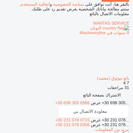
بالنقر هنا، أنت توافق على
سياسة الخصوصية
و
اتفاقية المستخدم
.
ستتم معالجة بياناتك الشخصية بغرض تقديم رد على طلبك.
معلومات الاتصال بالبائع
MANTAS SERVICE
اليونان
8 سنوات في Machineryline
بائع موثوق (معتمد)
4.7
31 مراجعات
الاشتراك بصفحة البائع
+30 698 305...
عرض
+30 698 305 6986
معاودة الاتصال بي
+30 231 078...
عرض
+30 231 078 0715
+30 231 078...
عرض
+30 231 078 0306
مزيد من المعلومات