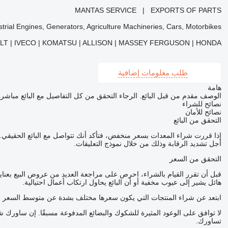
MANTAS SERVICE | EXPORTS OF PARTS
trial Engines, Generators, Agriculture Machineries, Cars, Motorbikes.
ULT | IVECO | KOMATSU | ALLISON | MASSEY FERGUSON | HONDA
طلب معلومات إضافية
هامة
الوصف مقدم من قبل البائع. الرجاء التحقق من كل التفاصيل مع البائع مباشرة
نصائح للشراء
نصائح للأمان
التحقق من البائع
إذا قررت شراء المعدات بسعر منخفض، فتأكد أنك تتواصل مع البائع الحقي
أجل تشديد الرقابة وذلك من خلال نموذج التعليقات.
التحقق من السعر
قبل أن تقرر القيام بالشراء، احرص على مراجعة العديد من عروض البيع بعناي
هائل يشير إلى عيوب مخفية أو أن البائع يحاول ارتكاب أعمال احتيالية.
ابتعد عن شراء المنتجات التي يكون سعرها مختلف بشدة عن متوسط السعر ل
لا توافق على الوعود المثيرة للشكوك والبضائع المدفوعة مسبقًا. إن ساور
تساورك.