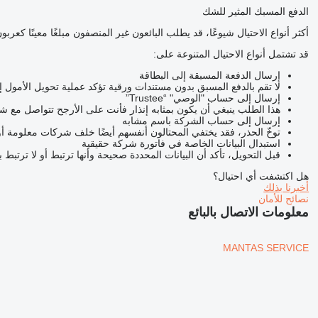
الدفع المسبك المثير للشك
أكثر أنواع الاحتيال شيوعًا، قد يطلب البائعون غير المنصفون مبلغًا معينًا ك
قد تشتمل أنواع الاحتيال المتنوعة على:
إرسال الدفعة المسبقة إلى البطاقة
لا تقم بالدفع المسبق بدون مستندات ورقية تؤكد عملية تحويل الأمول 
إرسال إلى حساب "الوصي" “Trustee”
هذا الطلب ينبغي أن يكون بمثابه إنذار فأنت على الأرجح تتواصل مع 
إرسال إلى حساب الشركة باسم مشابه
توخّ الحذر، فقد يختفي المحتالون أنفسهم أيضًا خلف شركات معلومة أ
استبدال البيانات الخاصة في فاتورة شركة حقيقية
قبل التحويل، تأكد أن البيانات المحددة صحيحة وأنها ترتبط أو لا ترتبط 
هل اكتشفت أي احتيال؟
أخبرنا بذلك
نصائح للأمان
معلومات الاتصال بالبائع
MANTAS SERVICE