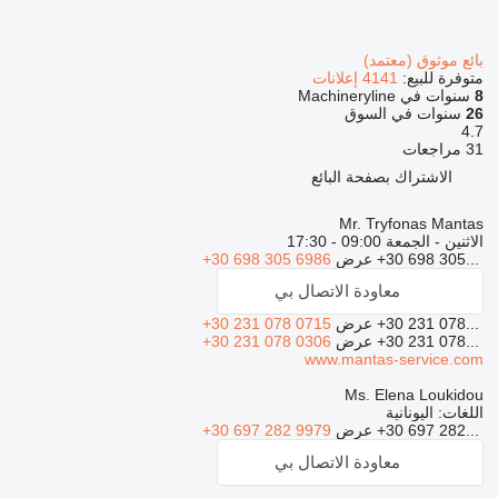
بائع موثوق (معتمد)
متوفرة للبيع:
4141 إعلانات
8
سنوات في Machineryline
26
سنوات في السوق
4.7
31 مراجعات
الاشتراك بصفحة البائع
Mr. Tryfonas Mantas
الاثنين - الجمعة
09:00 - 17:30
+30 698 305...
عرض
+30 698 305 6986
معاودة الاتصال بي
+30 231 078...
عرض
+30 231 078 0715
+30 231 078...
عرض
+30 231 078 0306
www.mantas-service.com
Ms. Elena Loukidou
اللغات:
اليونانية
+30 697 282...
عرض
+30 697 282 9979
معاودة الاتصال بي