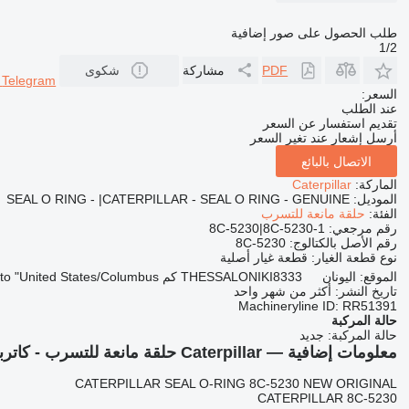
طلب الحصول على صور إضافية
1/2
PDF
مشاركة
شكوى
r
Telegram
السعر:
عند الطلب
تقديم استفسار عن السعر
أرسل إشعار عند تغير السعر
الاتصال بالبائع
الماركة:
Caterpillar
الموديل:
SEAL O RING - |CATERPILLAR - SEAL O RING - GENUINE
الفئة:
حلقة مانعة للتسرب
رقم مرجعي:
8C-5230|8C-5230-1
رقم الأصل بالكتالوج:
8C-5230
نوع قطعة الغيار:
قطعة غيار أصلية
الموقع:
اليونان
8333 كم to "United States/Columbus"
THESSALONIKI
تاريخ النشر:
أكثر من شهر واحد
Machineryline ID:
RR51391
حالة المركبة
حالة المركبة:
جديد
معلومات إضافية — Caterpillar حلقة مانعة للتسرب - كاتربيلر - حلقة مانعة للتسرب - أصلية 8C-5230|8C-5230-1 لـ آلات البناء Caterpillar
CATERPILLAR SEAL O-RING 8C-5230 NEW ORIGINAL
CATERPILLAR 8C-5230