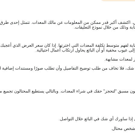
يقي. اكتشف أكبر قدر ممكن من المعلومات عن مالك المعدات. تتمثل إحدى طرق
ة وذلك من خلال نموذج التعليقات.
اية لفهم متوسط تكلفة المعدات التي اخترتها. إذا كان سعر العرض الذي أعجبك 
 عيوب مخفية أو أن البائع يحاول ارتكاب أعمال احتيالية.
 لمعدات مشابهة.
رك شك، فلا تخاف من طلب توضيح التفاصيل وأن تطلب صورًا ومستندات إضافية ل
كعربون مسبق "لتحجز" حقك في شراء المعدات. وبالتالي يستطيع المحتالون تجميع مبل
 إذا ساورك أي شك في البائع خلال التواصل.
ع شخص محتال.