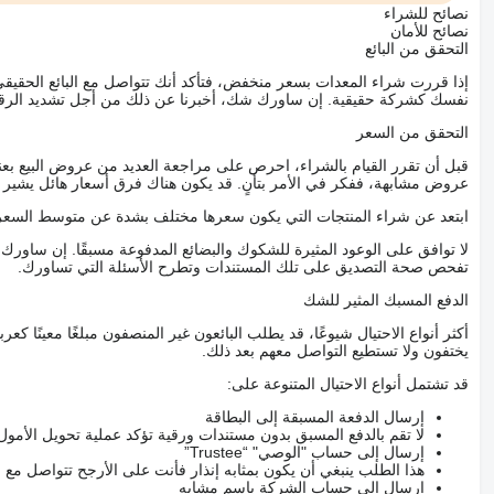
نصائح للشراء
نصائح للأمان
التحقق من البائع
إذا قررت شراء المعدات بسعر منخفض، فتأكد أنك تتواصل مع البائع الحق
نفسك كشركة حقيقية. إن ساورك شك، أخبرنا عن ذلك من أجل تشديد الرقاب
التحقق من السعر
قبل أن تقرر القيام بالشراء، احرص على مراجعة العديد من عروض البيع بعن
عروض مشابهة، ففكر في الأمر بتأنٍ. قد يكون هناك فرق أسعار هائل يشير إلى
ابتعد عن شراء المنتجات التي يكون سعرها مختلف بشدة عن متوسط السعر
لا توافق على الوعود المثيرة للشكوك والبضائع المدفوعة مسبقًا. إن ساو
تفحص صحة التصديق على تلك المستندات وتطرح الأسئلة التي تساورك.
الدفع المسبك المثير للشك
أكثر أنواع الاحتيال شيوعًا، قد يطلب البائعون غير المنصفون مبلغًا معينًا 
يختفون ولا تستطيع التواصل معهم بعد ذلك.
قد تشتمل أنواع الاحتيال المتنوعة على:
إرسال الدفعة المسبقة إلى البطاقة
لا تقم بالدفع المسبق بدون مستندات ورقية تؤكد عملية تحويل الأمول
إرسال إلى حساب "الوصي" “Trustee”
هذا الطلب ينبغي أن يكون بمثابه إنذار فأنت على الأرجح تتواصل م
إرسال إلى حساب الشركة باسم مشابه