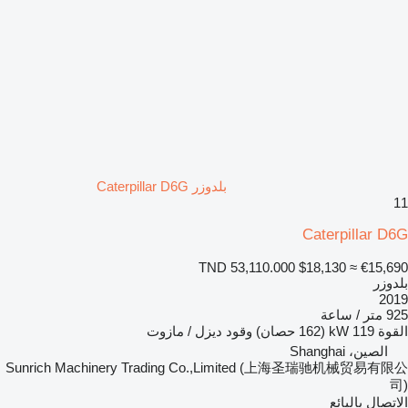
بلدوزر Caterpillar D6G
11
Caterpillar D6G
TND 53,110.000
$18,130
≈ €15,690
بلدوزر
2019
925 متر / ساعة
القوة
119 kW (162 حصان)
وقود
ديزل / مازوت
الصين، Shanghai
Sunrich Machinery Trading Co.,Limited (上海圣瑞驰机械贸易有限公
司)
الاتصال بالبائع