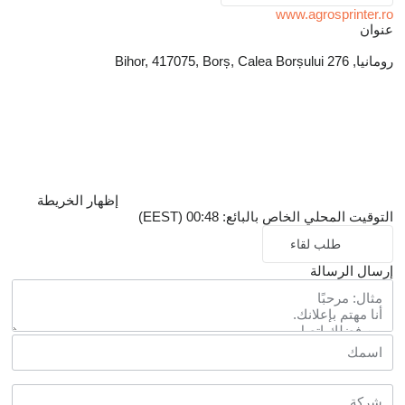
www.agrosprinter.ro
عنوان
رومانيا, Bihor, 417075, Borș, Calea Borșului 276
إظهار الخريطة
التوقيت المحلي الخاص بالبائع: 00:48 (EEST)
طلب لقاء
إرسال الرسالة