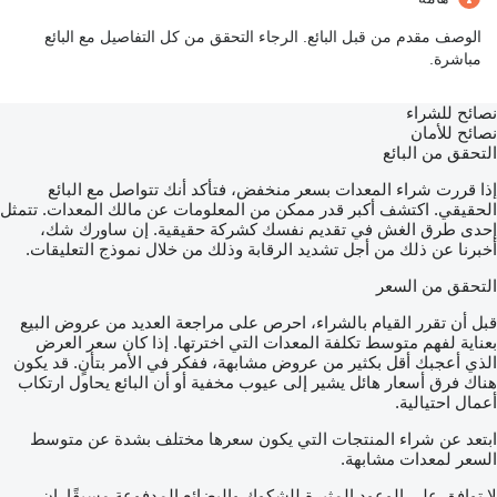
الوصف مقدم من قبل البائع. الرجاء التحقق من كل التفاصيل مع البائع
مباشرة.
نصائح للشراء
نصائح للأمان
التحقق من البائع
إذا قررت شراء المعدات بسعر منخفض، فتأكد أنك تتواصل مع البائع
الحقيقي. اكتشف أكبر قدر ممكن من المعلومات عن مالك المعدات. تتمثل
إحدى طرق الغش في تقديم نفسك كشركة حقيقية. إن ساورك شك،
أخبرنا عن ذلك من أجل تشديد الرقابة وذلك من خلال نموذج التعليقات.
التحقق من السعر
قبل أن تقرر القيام بالشراء، احرص على مراجعة العديد من عروض البيع
بعناية لفهم متوسط تكلفة المعدات التي اخترتها. إذا كان سعر العرض
الذي أعجبك أقل بكثير من عروض مشابهة، ففكر في الأمر بتأنٍ. قد يكون
هناك فرق أسعار هائل يشير إلى عيوب مخفية أو أن البائع يحاول ارتكاب
أعمال احتيالية.
ابتعد عن شراء المنتجات التي يكون سعرها مختلف بشدة عن متوسط
السعر لمعدات مشابهة.
لا توافق على الوعود المثيرة للشكوك والبضائع المدفوعة مسبقًا. إن