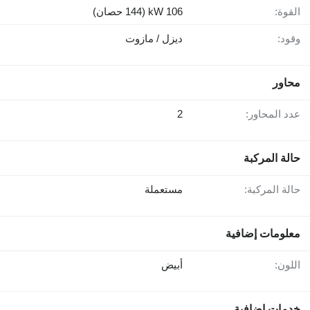
القوة:
106 kW (144 حصان)
وقود:
ديزل / مازوت
محاور
عدد المحاور:
2
حالة المركبة
حالة المركبة:
مستعملة
معلومات إضافية
اللون:
أبيض
خدمات إضافية