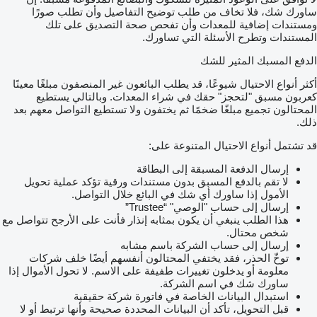
ساورك شك، فلا تخاف من طلب توضيح التفاصيل وأن تطلب صورًا
ومستندات إضافية للمعدات وأن تفحص صحة التصديق على تلك
المستندات وتطرح الأسئلة التي تساورك.
الدفع المسبك المثير للشك
أكثر أنواع الاحتيال شيوعًا، قد يطلب البائعون غير المنصفون مبلغًا معينًا
كعربون مسبق "لتحجز" حقك في شراء المعدات. وبالتالي يستطيع
المحتالون تجميع مبلغًا ضخمًا ثم يختفون ولا تستطيع التواصل معهم بعد
ذلك.
قد تشتمل أنواع الاحتيال المتنوعة على:
إرسال الدفعة المسبقة إلى البطاقة
لا تقم بالدفع المسبق بدون مستندات ورقية تؤكد عملية تحويل
الأمول إذا ساورك أي شك في البائع خلال التواصل.
إرسال إلى حساب "الوصي" “Trustee”
هذا الطلب ينبغي أن يكون بمثابه إنذار فأنت على الأرجح تتواصل مع
شخص محتال.
إرسال إلى حساب الشركة باسم مشابه
توخّ الحذر، فقد يختفي المحتالون أنفسهم أيضًا خلف شركات
معلومة أو يدخلون تغييرات طفيفة على الاسم. لا تحول الأموال إذا
ساورك شك في اسم الشركة.
استبدال البيانات الخاصة في فاتورة شركة حقيقية
قبل التحويل، تأكد أن البيانات المحددة صحيحة وأنها ترتبط أو لا