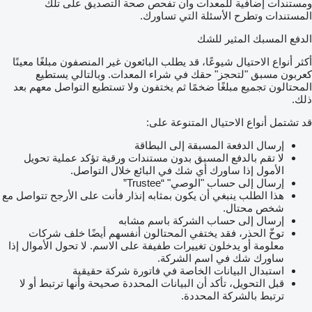
ومستندات إضافية للمعدات وأن تفحص صحة التصديق على تلك
المستندات وتطرح الأسئلة التي تساورك.
الدفع المسبك المثير للشك
أكثر أنواع الاحتيال شيوعًا، قد يطلب البائعون غير المنصفون مبلغًا معينًا
كعربون مسبق "لتحجز" حقك في شراء المعدات. وبالتالي يستطيع
المحتالون تجميع مبلغًا ضخمًا ثم يختفون ولا تستطيع التواصل معهم بعد
ذلك.
قد تشتمل أنواع الاحتيال المتنوعة على:
إرسال الدفعة المسبقة إلى البطاقة
لا تقم بالدفع المسبق بدون مستندات ورقية تؤكد عملية تحويل
الأمول إذا ساورك أي شك في البائع خلال التواصل.
إرسال إلى حساب "الوصي" “Trustee”
هذا الطلب ينبغي أن يكون بمثابه إنذار فأنت على الأرجح تتواصل مع
شخص محتال.
إرسال إلى حساب الشركة باسم مشابه
توخّ الحذر، فقد يختفي المحتالون أنفسهم أيضًا خلف شركات
معلومة أو يدخلون تغييرات طفيفة على الاسم. لا تحول الأموال إذا
ساورك شك في اسم الشركة.
استبدال البيانات الخاصة في فاتورة شركة حقيقية
قبل التحويل، تأكد أن البيانات المحددة صحيحة وأنها ترتبط أو لا
ترتبط بالشركة المحددة.