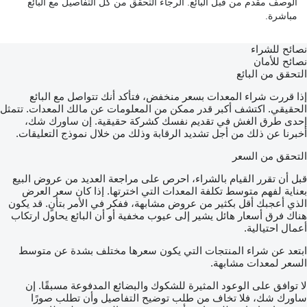
الوصف مقدم من قبل البائع. الرجاء التحقق من كل التفاصيل مع البائع
مباشرة.
نصائح للشراء
نصائح للأمان
التحقق من البائع
إذا قررت شراء المعدات بسعر منخفض، فتأكد أنك تتواصل مع البائع
الحقيقي. اكتشف أكبر قدر ممكن من المعلومات عن مالك المعدات. تتمثل
إحدى طرق الغش في تقديم نفسك كشركة حقيقية. إن ساورك شك،
أخبرنا عن ذلك من أجل تشديد الرقابة وذلك من خلال نموذج التعليقات.
التحقق من السعر
قبل أن تقرر القيام بالشراء، احرص على مراجعة العديد من عروض البيع
بعناية لفهم متوسط تكلفة المعدات التي اخترتها. إذا كان سعر العرض
الذي أعجبك أقل بكثير من عروض مشابهة، ففكر في الأمر بتأنٍ. قد يكون
هناك فرق أسعار هائل يشير إلى عيوب مخفية أو أن البائع يحاول ارتكاب
أعمال احتيالية.
ابتعد عن شراء المنتجات التي يكون سعرها مختلف بشدة عن متوسط
السعر لمعدات مشابهة.
لا توافق على الوعود المثيرة للشكوك والبضائع المدفوعة مسبقًا. إن
ساورك شك، فلا تخاف من طلب توضيح التفاصيل وأن تطلب صورًا