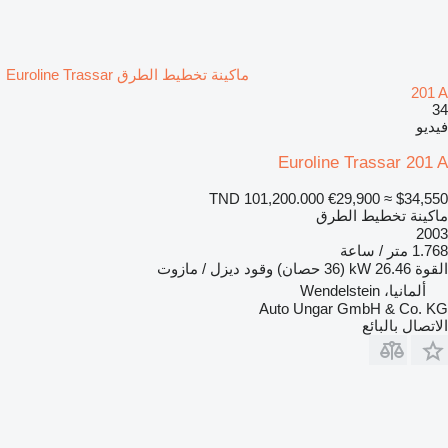
ماكينة تخطيط الطرق Euroline Trassar
201 A
34
فيديو
Euroline Trassar 201 A
TND 101,200.000
€29,900
≈ $34,550
ماكينة تخطيط الطرق
2003
1.768 متر / ساعة
القوة
26.46 kW (36 حصان)
وقود
ديزل / مازوت
ألمانيا، Wendelstein
Auto Ungar GmbH & Co. KG
الاتصال بالبائع