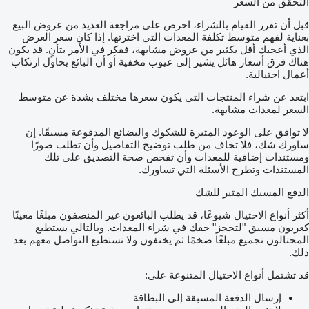
التحقق من السعر
قبل أن تقرر القيام بالشراء، احرص على مراجعة العديد من عروض البيع
بعناية لفهم متوسط تكلفة المعدات التي اخترتها. إذا كان سعر العرض
الذي أعجبك أقل بكثير من عروض مشابهة، ففكر في الأمر بتأنٍ. قد يكون
هناك فرق أسعار هائل يشير إلى عيوب مخفية أو أن البائع يحاول ارتكاب
أعمال احتيالية.
ابتعد عن شراء المنتجات التي يكون سعرها مختلف بشدة عن متوسط
السعر لمعدات مشابهة.
لا توافق على الوعود المثيرة للشكوك والبضائع المدفوعة مسبقًا. إن
ساورك شك، فلا تخاف من طلب توضيح التفاصيل وأن تطلب صورًا
ومستندات إضافية للمعدات وأن تفحص صحة التصديق على تلك
المستندات وتطرح الأسئلة التي تساورك.
الدفع المسبك المثير للشك
أكثر أنواع الاحتيال شيوعًا، قد يطلب البائعون غير المنصفون مبلغًا معينًا
كعربون مسبق "لتحجز" حقك في شراء المعدات. وبالتالي يستطيع
المحتالون تجميع مبلغًا ضخمًا ثم يختفون ولا تستطيع التواصل معهم بعد
ذلك.
قد تشتمل أنواع الاحتيال المتنوعة على:
إرسال الدفعة المسبقة إلى البطاقة