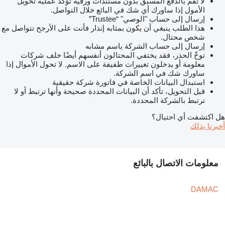
لا تقم بالدفع المسبق بدون مستندات ورقية تؤكد عملية تحويل
الأمول إذا ساورك أي شك في البائع خلال التواصل.
إرسال إلى حساب "الوصي" “Trustee”
هذا الطلب ينبغي أن يكون بمثابه إنذار فأنت على الأرجح تتواصل مع
شخص محتال.
إرسال إلى حساب الشركة باسم مشابه
توخّ الحذر، فقد يختفي المحتالون أنفسهم أيضًا خلف شركات
معلومة أو يدخلون تغييرات طفيفة على الاسم. لا تحول الأموال إذا
ساورك شك في اسم الشركة.
استبدال البيانات الخاصة في فاتورة شركة حقيقية
قبل التحويل، تأكد أن البيانات المحددة صحيحة وأنها ترتبط أو لا
ترتبط بالشركة المحددة.
هل اكتشفت أي احتيال؟
أخبرنا بذلك
معلومات الاتصال بالبائع
DAMAC