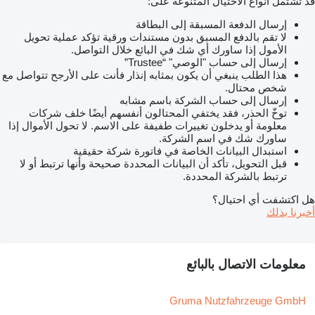
قد تشتمل أنواع الاحتيال المتنوعة على:
إرسال الدفعة المسبقة إلى البطاقة
لا تقم بالدفع المسبق بدون مستندات ورقية تؤكد عملية تحويل
الأمول إذا ساورك أي شك في البائع خلال التواصل.
إرسال إلى حساب "الوصي" “Trustee”
هذا الطلب ينبغي أن يكون بمثابه إنذار فأنت على الأرجح تتواصل مع
شخص محتال.
إرسال إلى حساب الشركة باسم مشابه
توخّ الحذر، فقد يختفي المحتالون أنفسهم أيضًا خلف شركات
معلومة أو يدخلون تغييرات طفيفة على الاسم. لا تحول الأموال إذا
ساورك شك في اسم الشركة.
استبدال البيانات الخاصة في فاتورة شركة حقيقية
قبل التحويل، تأكد أن البيانات المحددة صحيحة وأنها ترتبط أو لا
ترتبط بالشركة المحددة.
هل اكتشفت أي احتيال؟
أخبرنا بذلك
معلومات الاتصال بالبائع
Gruma Nutzfahrzeuge GmbH