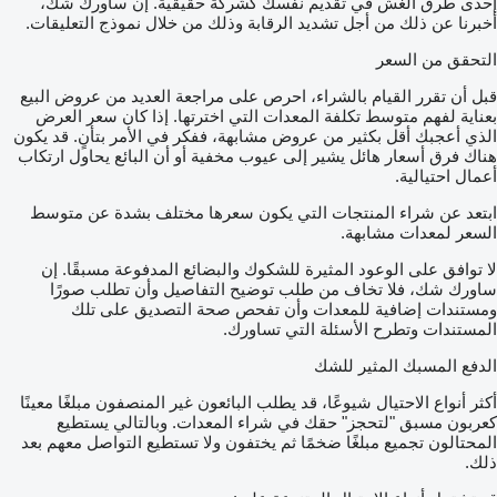
إحدى طرق الغش في تقديم نفسك كشركة حقيقية. إن ساورك شك،
أخبرنا عن ذلك من أجل تشديد الرقابة وذلك من خلال نموذج التعليقات.
التحقق من السعر
قبل أن تقرر القيام بالشراء، احرص على مراجعة العديد من عروض البيع
بعناية لفهم متوسط تكلفة المعدات التي اخترتها. إذا كان سعر العرض
الذي أعجبك أقل بكثير من عروض مشابهة، ففكر في الأمر بتأنٍ. قد يكون
هناك فرق أسعار هائل يشير إلى عيوب مخفية أو أن البائع يحاول ارتكاب
أعمال احتيالية.
ابتعد عن شراء المنتجات التي يكون سعرها مختلف بشدة عن متوسط
السعر لمعدات مشابهة.
لا توافق على الوعود المثيرة للشكوك والبضائع المدفوعة مسبقًا. إن
ساورك شك، فلا تخاف من طلب توضيح التفاصيل وأن تطلب صورًا
ومستندات إضافية للمعدات وأن تفحص صحة التصديق على تلك
المستندات وتطرح الأسئلة التي تساورك.
الدفع المسبك المثير للشك
أكثر أنواع الاحتيال شيوعًا، قد يطلب البائعون غير المنصفون مبلغًا معينًا
كعربون مسبق "لتحجز" حقك في شراء المعدات. وبالتالي يستطيع
المحتالون تجميع مبلغًا ضخمًا ثم يختفون ولا تستطيع التواصل معهم بعد
ذلك.