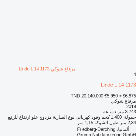
مرفاع شوكي Linde L 14 1173
4
Linde L 14 1173
TND 20,140.000
€5,950
≈ $6,875
مرفاع شوكي
2019
3.743 متر / ساعة
حمولة
1.400 كجم
وقود
كهربائي
نوع الصارية
مزدوج
علو ارتفاع للرفع
2,84 متر
طول الشوكة
1,15 متر
ألمانيا، Friedberg-Derching
Gruma Nutzfahrzeuge GmbH