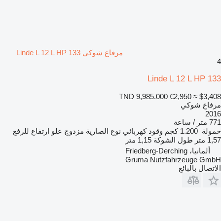
مرفاع شوكي Linde L 12 L HP 133
4
Linde L 12 L HP 133
TND 9,985.000
€2,950
≈ $3,408
مرفاع شوكي
2016
771 متر / ساعة
حمولة
1.200 كجم
وقود
كهربائي
نوع الصارية
مزدوج
علو ارتفاع للرفع
1,57 متر
طول الشوكة
1,15 متر
ألمانيا، Friedberg-Derching
Gruma Nutzfahrzeuge GmbH
الاتصال بالبائع