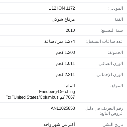
الموديل:
L 12 ION 1172
الفئة:
مرفاع شوكي
سنة التصنيع:
2019
عدد ساعات التشغيل:
1.274 متر / ساعة
الحمولة:
1.200 كجم
الوزن الصافي:
1.011 كجم
الوزن الإجمالي:
2.211 كجم
الموقع:
ألمانيا
Friedberg-Derching
7067 كم to "United States/Columbus"
رقم التعريف في دليل
ANL1025853
عروض البائع:
تاريخ النشر:
أكثر من شهر واحد