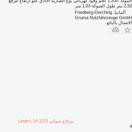
حمولة
1.200 كجم
وقود
كهربائي
نوع الصارية
أحادي
علو ارتفاع للرفع
2,92 متر
طول الشوكة
1,03 متر
ألمانيا، Friedberg-Derching
Gruma Nutzfahrzeuge GmbH
الاتصال بالبائع
مرفاع شوكي Linde L 14 1173
4