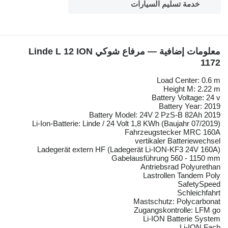
خدمة تسليم السيارات
معلومات إضافية — مرفاع شوكي Linde L 12 ION
1172
Load Center: 0.6 m
Height M: 2.22 m
Battery Voltage: 24 v
Battery Year: 2019
Battery Model: 24V 2 PzS-B 82Ah 2019
Li-Ion-Batterie: Linde / 24 Volt 1,8 KWh (Baujahr 07/2019)
Fahrzeugstecker MRC 160A
vertikaler Batteriewechsel
Ladegerät extern HF (Ladegerät Li-ION-KF3 24V 160A)
Gabelausführung 560 - 1150 mm
Antriebsrad Polyurethan
Lastrollen Tandem Poly
SafetySpeed
Schleichfahrt
Mastschutz: Polycarbonat
Zugangskontrolle: LFM go
Li-ION Batterie System
Li-ION Fach