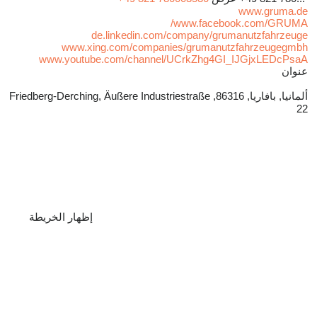
www.gruma.de
www.facebook.com/GRUMA/
de.linkedin.com/company/grumanutzfahrzeuge
www.xing.com/companies/grumanutzfahrzeugegmbh
www.youtube.com/channel/UCrkZhg4GI_IJGjxLEDcPsaA
عنوان
ألمانيا, بافاريا, 86316, Friedberg-Derching, Äußere Industriestraße
22
إظهار الخريطة