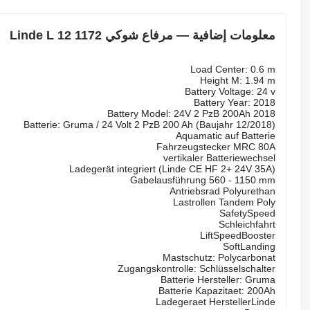
معلومات إضافية — مرفاع شوكي Linde L 12 1172
Load Center: 0.6 m
Height M: 1.94 m
Battery Voltage: 24 v
Battery Year: 2018
Battery Model: 24V 2 PzB 200Ah 2018
Batterie: Gruma / 24 Volt 2 PzB 200 Ah (Baujahr 12/2018)
Aquamatic auf Batterie
Fahrzeugstecker MRC 80A
vertikaler Batteriewechsel
Ladegerät integriert (Linde CE HF 2+ 24V 35A)
Gabelausführung 560 - 1150 mm
Antriebsrad Polyurethan
Lastrollen Tandem Poly
SafetySpeed
Schleichfahrt
LiftSpeedBooster
SoftLanding
Mastschutz: Polycarbonat
Zugangskontrolle: Schlüsselschalter
Batterie Hersteller: Gruma
Batterie Kapazitaet: 200Ah
Ladegeraet HerstellerLinde