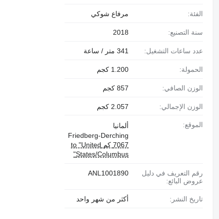
الفئة:
مرفاع شوكي
سنة التصنيع:
2018
عدد ساعات التشغيل:
341 متر / ساعة
الحمولة:
1.200 كجم
الوزن الصافي:
857 كجم
الوزن الإجمالي:
2.057 كجم
الموقع:
ألمانيا
Friedberg-Derching
7067 كم to "United
States/Columbus"
رقم التعريف في دليل
ANL1001890
عروض البائع:
تاريخ النشر:
أكثر من شهر واحد