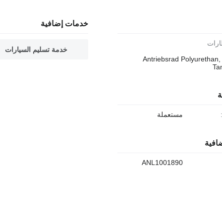
خدمات إضافية
خدمة تسليم السيارات
Antriebsrad Polyurethan, 
Ta
ة
مستعملة
افية
ANL1001890