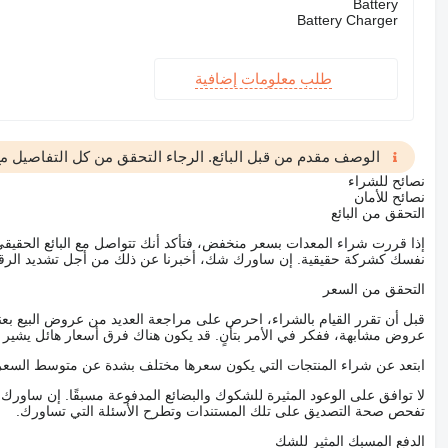
Battery
Battery Charger
طلب معلومات إضافية
الوصف مقدم من قبل البائع. الرجاء التحقق من كل التفاصيل مع 
نصائح للشراء
نصائح للأمان
التحقق من البائع
إذا قررت شراء المعدات بسعر منخفض، فتأكد أنك تتواصل مع البائع الحق
نفسك كشركة حقيقية. إن ساورك شك، أخبرنا عن ذلك من أجل تشديد الرقاب
التحقق من السعر
قبل أن تقرر القيام بالشراء، احرص على مراجعة العديد من عروض البيع بعن
عروض مشابهة، ففكر في الأمر بتأنٍ. قد يكون هناك فرق أسعار هائل يشير إلى
ابتعد عن شراء المنتجات التي يكون سعرها مختلف بشدة عن متوسط السعر
لا توافق على الوعود المثيرة للشكوك والبضائع المدفوعة مسبقًا. إن ساو
تفحص صحة التصديق على تلك المستندات وتطرح الأسئلة التي تساورك.
الدفع المسبك المثير للشك