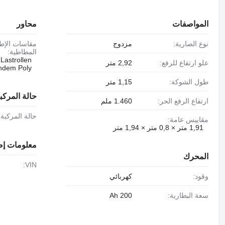
المواصفات
محاور
نوع الصارية:
مزدوج
مقاسات الإطارات
المطاطية:
Lastrollen
علو ارتفاع للرفع:
2,92 متر
ndem Poly
طول الشوكة:
1,15 متر
حالة المركب
ارتفاع الرفع الحر:
1.460 ملم
حالة المركبة:
مقاييس عامة:
1,91 متر × 0,8 متر × 1,94 متر
معلومات إض
المحرك
VIN:
وقود:
كهربائي
سعة البطارية:
200 Ah