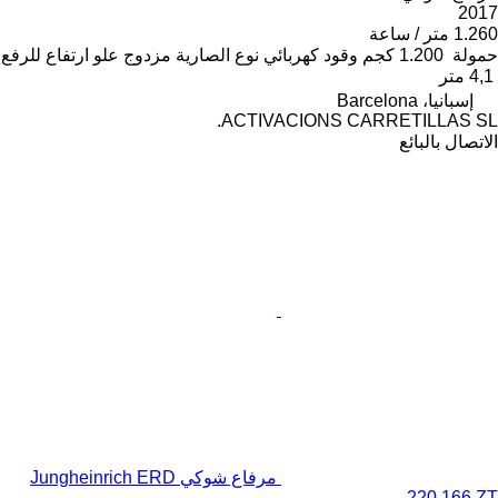
2017
1.260 متر / ساعة
حمولة
1.200 كجم
وقود
كهربائي
نوع الصارية
مزدوج
علو ارتفاع للرفع
4,1 متر
إسبانيا، Barcelona
ACTIVACIONS CARRETILLAS SL.
الاتصال بالبائع
مرفاع شوكي Jungheinrich ERD
220 166 ZT