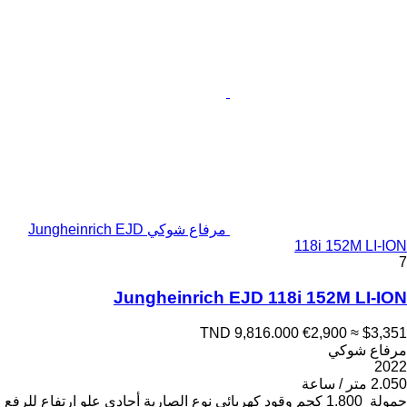
مرفاع شوكي Jungheinrich EJD
118i 152M LI-ION
7
Jungheinrich EJD 118i 152M LI-ION
TND 9,816.000
€2,900
≈ $3,351
مرفاع شوكي
2022
2.050 متر / ساعة
حمولة
1.800 كجم
وقود
كهربائي
نوع الصارية
أحادي
علو ارتفاع للرفع