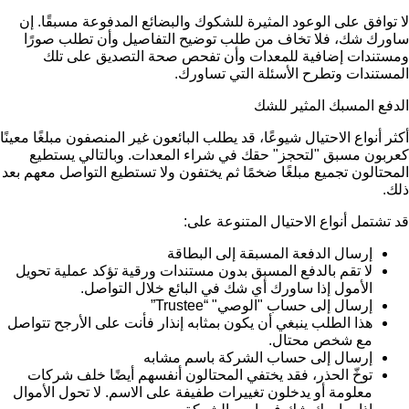
لا توافق على الوعود المثيرة للشكوك والبضائع المدفوعة مسبقًا. إن
ساورك شك، فلا تخاف من طلب توضيح التفاصيل وأن تطلب صورًا
ومستندات إضافية للمعدات وأن تفحص صحة التصديق على تلك
المستندات وتطرح الأسئلة التي تساورك.
الدفع المسبك المثير للشك
أكثر أنواع الاحتيال شيوعًا، قد يطلب البائعون غير المنصفون مبلغًا معينًا
كعربون مسبق "لتحجز" حقك في شراء المعدات. وبالتالي يستطيع
المحتالون تجميع مبلغًا ضخمًا ثم يختفون ولا تستطيع التواصل معهم بعد
ذلك.
قد تشتمل أنواع الاحتيال المتنوعة على:
إرسال الدفعة المسبقة إلى البطاقة
لا تقم بالدفع المسبق بدون مستندات ورقية تؤكد عملية تحويل
الأمول إذا ساورك أي شك في البائع خلال التواصل.
إرسال إلى حساب "الوصي" “Trustee”
هذا الطلب ينبغي أن يكون بمثابه إنذار فأنت على الأرجح تتواصل
مع شخص محتال.
إرسال إلى حساب الشركة باسم مشابه
توخّ الحذر، فقد يختفي المحتالون أنفسهم أيضًا خلف شركات
معلومة أو يدخلون تغييرات طفيفة على الاسم. لا تحول الأموال