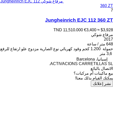
مرفاع شوكي Jungheinrich EJC 112
360 ZT
7
Jungheinrich EJC 112 360 ZT
TND 11,510.000
€3,400
≈ $3,928
مرفاع شوكي
2017
648 متر / ساعة
حمولة
1.200 كجم
وقود
كهربائي
نوع الصارية
مزدوج
علو ارتفاع للرفع
3,6 متر
إسبانيا، Barcelona
ACTIVACIONS CARRETILLAS SL.
الاتصال بالبائع
بيع ماكينات أم مركبات؟
يمكنك القيام بذلك معنا!
نشر إعلانك