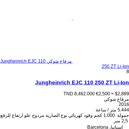
مرفاع شوكي Jungheinrich EJC 110
250 ZT Li-Ion
8
Jungheinrich EJC 110 250 ZT Li-Ion
TND 8,462.000
€2,500
≈ $2,889
مرفاع شوكي
2016
5.444 متر / ساعة
حمولة
1.000 كجم
وقود
كهربائي
نوع الصارية
مزدوج
علو ارتفاع للرفع
2,5 متر
إسبانيا، Barcelona