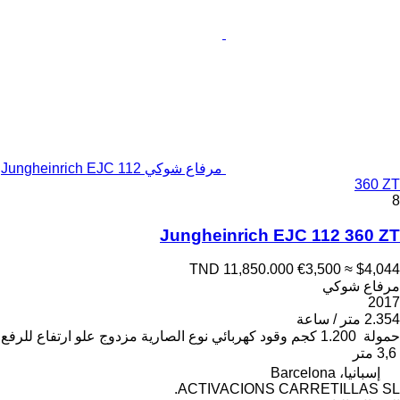
مرفاع شوكي Jungheinrich EJC 112
360 ZT
8
Jungheinrich EJC 112 360 ZT
TND 11,850.000
€3,500
≈ $4,044
مرفاع شوكي
2017
2.354 متر / ساعة
حمولة
1.200 كجم
وقود
كهربائي
نوع الصارية
مزدوج
علو ارتفاع للرفع
3,6 متر
إسبانيا، Barcelona
ACTIVACIONS CARRETILLAS SL.