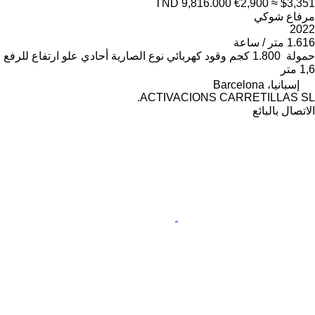
TND 9,816.000
€2,900
≈ $3,351
مرفاع شوكي
2022
1.616 متر / ساعة
حمولة
1.800 كجم
وقود
كهربائي
نوع الصارية
أحادي
علو ارتفاع للرفع
1,6 متر
إسبانيا، Barcelona
ACTIVACIONS CARRETILLAS SL.
الاتصال بالبائع