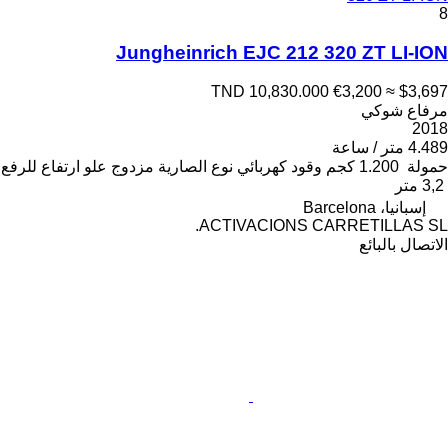
8
Jungheinrich EJC 212 320 ZT LI-ION
TND 10,830.000
€3,200
≈ $3,697
مرفاع شوكي
2018
4.489 متر / ساعة
حمولة
1.200 كجم
وقود
كهربائي
نوع الصارية
مزدوج
علو ارتفاع للرفع
3,2 متر
إسبانيا، Barcelona
ACTIVACIONS CARRETILLAS SL.
الاتصال بالبائع