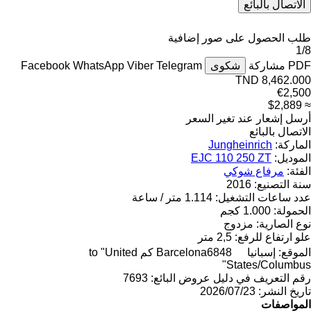
الاتصال بالبائع
طلب الحصول على صور إضافية
1/8
PDF
مشاركة
شكوى
Telegram
Viber
WhatsApp
Facebook
TND 8,462.000
€2,500
≈ $2,889
أرسل إشعار عند تغير السعر
الاتصال بالبائع
الماركة:
Jungheinrich
الموديل:
EJC 110 250 ZT
الفئة:
مرفاع شوكي
سنة التصنيع:
2016
عدد ساعات التشغيل:
1.114 متر / ساعة
الحمولة:
1.000 كجم
نوع الصارية:
مزدوج
علو ارتفاع للرفع:
2,5 متر
الموقع:
إسبانيا
Barcelona
6848 كم to "United
States/Columbus"
رقم التعريف في دليل عروض البائع:
7693
تاريخ النشر:
23‏/07‏/2026
المواصفات