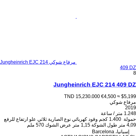
مرفاع شوكي Jungheinrich EJC 214
409 DZ
8
Jungheinrich EJC 214 409 DZ
TND 15,230.000
€4,500
≈ $5,199
مرفاع شوكي
2019
1.248 متر / ساعة
حمولة
1.400 كجم
وقود
كهربائي
نوع الصارية
ثلاثي
علو ارتفاع للرفع
4,09 متر
طول الشوكة
1,15 متر
عرض الشوك
570 ملم
إسبانيا، Barcelona