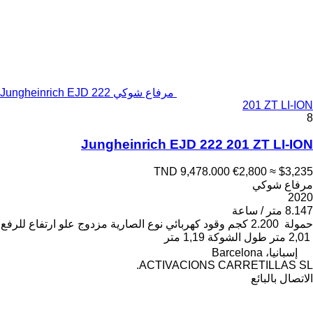
مرفاع شوكي Jungheinrich EJD 222
201 ZT LI-ION
8
Jungheinrich EJD 222 201 ZT LI-ION
TND 9,478.000
€2,800
≈ $3,235
مرفاع شوكي
2020
8.147 متر / ساعة
حمولة
2.200 كجم
وقود
كهربائي
نوع الصارية
مزدوج
علو ارتفاع للرفع
2,01 متر
طول الشوكة
1,19 متر
إسبانيا، Barcelona
ACTIVACIONS CARRETILLAS SL.
الاتصال بالبائع