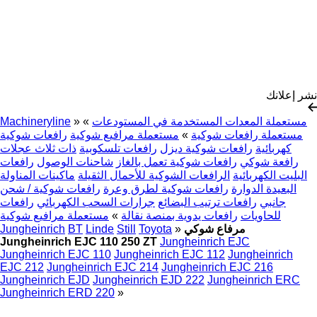
نشر إعلانك
مستعملة المعدات المستخدمة في المستودعات
»
»
Machineryline
مستعملة رافعات شوكية
»
مستعملة مرافيع شوكية
رافعات شوكية
كهربائية
رافعات شوكية ديزل
رافعات تلسكوبية
ذات ثلاث عجلات
رافعة شوكي
رافعات شوكية تعمل بالغاز
شاحنات الوصول
رافعات
البليت الكهربائية
الرافعات الشوكية للأحمال الثقيلة
ماكينات المناولة
البعيدة الدوارة
رافعات شوكية لطرق وعرة
رافعات شوكية / شحن
جانبي
رافعات ترتيب البضائع
جرارات السحب الكهربائي
رافعات
للحاويات
رافعات يدوية بمنصة نقالة
»
مستعملة مرافيع شوكية
مرفاع شوكي
»
Toyota
Still
Linde
BT
Jungheinrich
Jungheinrich EJC 110 250 ZT
Jungheinrich EJC
Jungheinrich EJC 110
Jungheinrich EJC 112
Jungheinrich
EJC 212
Jungheinrich EJC 214
Jungheinrich EJC 216
Jungheinrich EJD
Jungheinrich EJD 222
Jungheinrich ERC
Jungheinrich ERD 220
»