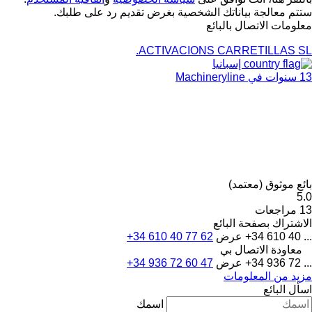
ستتم معالجة بياناتك الشخصية بغرض تقديم رد على طلبك.
معلومات الاتصال بالبائع
ACTIVACIONS CARRETILLAS SL.
إسبانيا
13 سنوات في Machineryline
بائع موثوق (معتمد)
5.0
13 مراجعات
الاشتراك بصفحة البائع
+34 610 40 ...
عرض
+34 610 40 77 62
معاودة الاتصال بي
+34 936 72 ...
عرض
+34 936 72 60 47
مزيد من المعلومات
اسأل البائع
اسمك