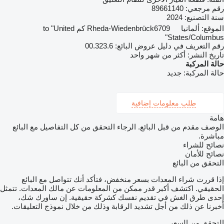
رقم مرجعي:
89661140
سنة التصنيع:
2024
الموقع:
ألمانيا
Rheda-Wiedenbrück
6709 كم to "United
States/Columbus"
رقم التعريف في دليل عروض البائع:
00.323.6
تاريخ النشر:
أكثر من شهر واحد
حالة المركبة
حالة المركبة:
جديد
طلب معلومات إضافية
هامة
الوصف مقدم من قبل البائع. الرجاء التحقق من كل التفاصيل مع البائع
مباشرة.
نصائح للشراء
نصائح للأمان
التحقق من البائع
إذا قررت شراء المعدات بسعر منخفض، فتأكد أنك تتواصل مع البائع
الحقيقي. اكتشف أكبر قدر ممكن من المعلومات عن مالك المعدات. تتمثل
إحدى طرق الغش في تقديم نفسك كشركة حقيقية. إن ساورك شك،
أخبرنا عن ذلك من أجل تشديد الرقابة وذلك من خلال نموذج التعليقات.
التحقق من السعر