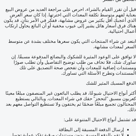
قبل أن تقرر القيام بالشراء، احرص على مراجعة العديد من عروض البيع
بعناية لفهم متوسط تكلفة المعدات التي اخترتها. إذا كان سعر العرض
الذي أعجبك أقل بكثير من عروض مشابهة، ففكر في الأمر بتأنٍ. قد يكون
هناك فرق أسعار هائل يشير إلى عيوب مخفية أو أن البائع يحاول ارتكاب
أعمال احتيالية.
ابتعد عن شراء المنتجات التي يكون سعرها مختلف بشدة عن متوسط
السعر لمعدات مشابهة.
لا توافق على الوعود المثيرة للشكوك والبضائع المدفوعة مسبقًا. إن
ساورك شك، فلا تخاف من طلب توضيح التفاصيل وأن تطلب صورًا
ومستندات إضافية للمعدات وأن تفحص صحة التصديق على تلك
المستندات وتطرح الأسئلة التي تساورك.
الدفع المسبك المثير للشك
أكثر أنواع الاحتيال شيوعًا، قد يطلب البائعون غير المنصفون مبلغًا معينًا
كعربون مسبق "لتحجز" حقك في شراء المعدات. وبالتالي يستطيع
المحتالون تجميع مبلغًا ضخمًا ثم يختفون ولا تستطيع التواصل معهم بعد
ذلك.
قد تشتمل أنواع الاحتيال المتنوعة على:
إرسال الدفعة المسبقة إلى البطاقة
لا تقم بالدفع المسبق بدون مستندات ورقية تؤكد عملية تحويل