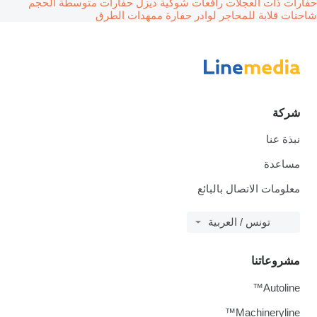
حفارات ذات العجلات
رافعات شوكية ديزل
حفارات متوسطة الحجم
شاحنات قلابة للمحاجر
لوادر حفارة
ممهدات الطرق
شركة
نبذة عنا
مساعدة
معلومات الاتصال بالبائع
تونس / العربية
مشروعاتنا
Autoline™
Machineryline™