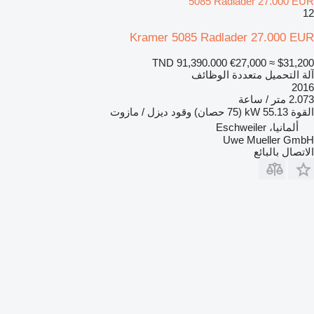
5085 Radlader 27.000 EUR
12
Kramer 5085 Radlader 27.000 EUR
TND 91,390.000
€27,000
≈ $31,200
آلة التحميل متعددة الوظائف
2016
2.073 متر / ساعة
القوة
55.13 kW (75 حصان)
وقود
ديزل / مازوت
ألمانيا، Eschweiler
Uwe Mueller GmbH
الاتصال بالبائع