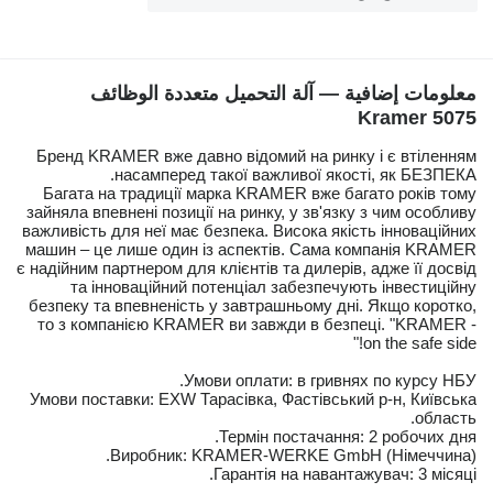
معلومات إضافية — آلة التحميل متعددة الوظائف
Kramer 5075
Бренд KRAMER вже давно відомий на ринку і є втіленням
насамперед такої важливої якості, як БЕЗПЕКА.
Багата на традиції марка KRAMER вже багато років тому
зайняла впевнені позиції на ринку, у зв'язку з чим особливу
важливість для неї має безпека. Висока якість інноваційних
машин – це лише один із аспектів. Сама компанія KRAMER
є надійним партнером для клієнтів та дилерів, адже її досвід
та інноваційний потенціал забезпечують інвестиційну
безпеку та впевненість у завтрашньому дні. Якщо коротко,
то з компанією KRAMER ви завжди в безпеці. "KRAMER -
on the safe side!"
Умови оплати: в гривнях по курсу НБУ.
Умови поставки: EXW Тарасівка, Фастівський р-н, Київська
область.
Термін постачання: 2 робочих дня.
Виробник: KRAMER-WERKE GmbH (Німеччина).
Гарантія на навантажувач: 3 місяці.