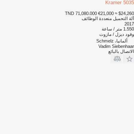
Kramer 5035
TND 71,080.000
€21,000
≈ $24,260
آلة التحميل متعددة الوظائف
2017
1.550 متر / ساعة
وقود
ديزل / مازوت
ألمانيا، Schmelz
Vadim Siebenhaar
الاتصال بالبائع