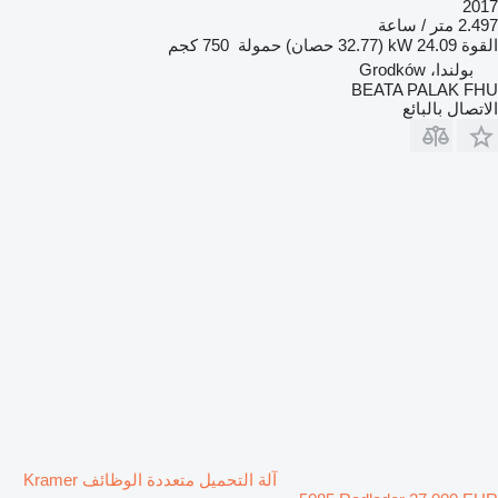
2017
2.497 متر / ساعة
القوة
24.09 kW (32.77 حصان)
حمولة
750 كجم
بولندا، Grodków
BEATA PALAK FHU
الاتصال بالبائع
آلة التحميل متعددة الوظائف Kramer