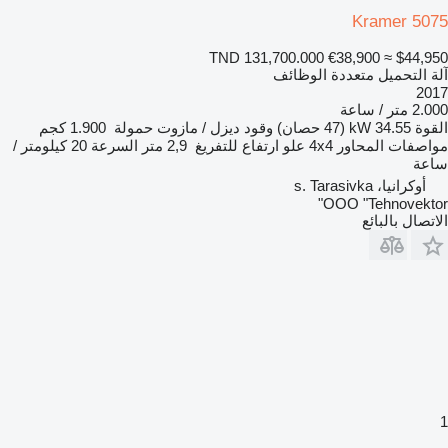
Kramer 5075
TND 131,700.000
€38,900
≈ $44,950
آلة التحميل متعددة الوظائف
2017
2.000 متر / ساعة
القوة
34.55 kW (47 حصان)
وقود
ديزل / مازوت
حمولة
1.900 كجم
مواصفات المحاور
4x4
علو ارتفاع للتفريغ
2,9 متر
السرعة
20 كيلومتر /
ساعة
أوكرانيا، s. Tarasivka
OOO "Tehnovektor"
الاتصال بالبائع
1