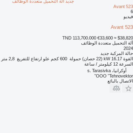
جديد آلة التحميل متعددة الوظائف
Avant 523
6
فيديو
Avant 523
TND 113,700.000
€33,600
≈ $38,820
آلة التحميل متعددة الوظائف
2024
حالة المركبة
جديد
القوة
16.17 kW (22 حصان)
حمولة
600 كجم
علو ارتفاع للتفريغ
2,8 متر
السرعة
12 كيلومتر / ساعة
أوكرانيا، s. Tarasivka
OOO "Tehnovektor"
الاتصال بالبائع