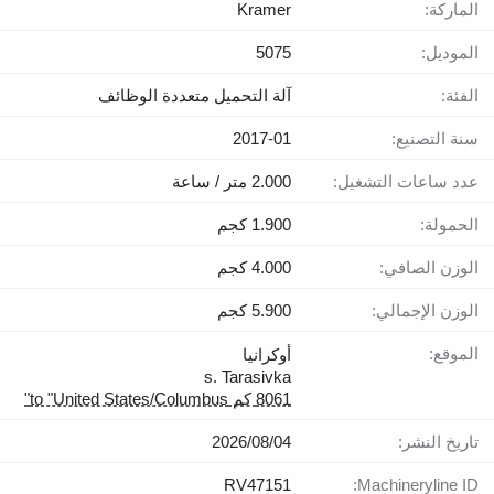
الماركة:
Kramer
الموديل:
5075
الفئة:
آلة التحميل متعددة الوظائف
سنة التصنيع:
2017-01
عدد ساعات التشغيل:
2.000 متر / ساعة
الحمولة:
1.900 كجم
الوزن الصافي:
4.000 كجم
الوزن الإجمالي:
5.900 كجم
الموقع:
أوكرانيا
s. Tarasivka
8061 كم to "United States/Columbus"
تاريخ النشر:
04‏/08‏/2026
RV47151
Machineryline ID: