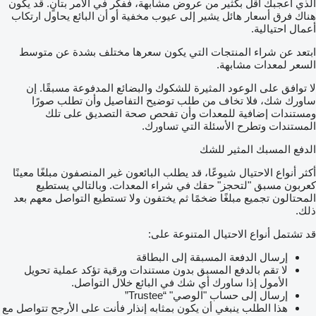
الذي أعجبك أقل بكثير من عروض مشابهة، ففكر في الأمر بتأنٍ. قد يكون
هناك فرق أسعار هائل يشير إلى عيوب مخفية أو أن البائع يحاول ارتكاب
أعمال احتيالية.
ابتعد عن شراء المنتجات التي يكون سعرها مختلف بشدة عن متوسط
السعر لمعدات مشابهة.
لا توافق على الوعود المثيرة للشكوك والبضائع المدفوعة مسبقًا. إن
ساورك شك، فلا تخاف من طلب توضيح التفاصيل وأن تطلب صورًا
ومستندات إضافية للمعدات وأن تفحص صحة التصديق على تلك
المستندات وتطرح الأسئلة التي تساورك.
الدفع المسبك المثير للشك
أكثر أنواع الاحتيال شيوعًا، قد يطلب البائعون غير المنصفون مبلغًا معينًا
كعربون مسبق "لتحجز" حقك في شراء المعدات. وبالتالي يستطيع
المحتالون تجميع مبلغًا ضخمًا ثم يختفون ولا تستطيع التواصل معهم بعد
ذلك.
قد تشتمل أنواع الاحتيال المتنوعة على:
إرسال الدفعة المسبقة إلى البطاقة
لا تقم بالدفع المسبق بدون مستندات ورقية تؤكد عملية تحويل
الأمول إذا ساورك أي شك في البائع خلال التواصل.
إرسال إلى حساب "الوصي" “Trustee”
هذا الطلب ينبغي أن يكون بمثابه إنذار فأنت على الأرجح تتواصل مع