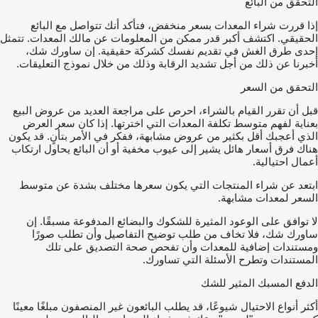
التحقق من البائع
إذا قررت شراء المعدات بسعر منخفض، فتأكد أنك تتواصل مع البائع
الحقيقي. اكتشف أكبر قدر ممكن من المعلومات عن مالك المعدات. تتمثل
إحدى طرق الغش في تقديم نفسك كشركة حقيقية. إن ساورك شك،
أخبرنا عن ذلك من أجل تشديد الرقابة وذلك من خلال نموذج التعليقات.
التحقق من السعر
قبل أن تقرر القيام بالشراء، احرص على مراجعة العديد من عروض البيع
بعناية لفهم متوسط تكلفة المعدات التي اخترتها. إذا كان سعر العرض
الذي أعجبك أقل بكثير من عروض مشابهة، ففكر في الأمر بتأنٍ. قد يكون
هناك فرق أسعار هائل يشير إلى عيوب مخفية أو أن البائع يحاول ارتكاب
أعمال احتيالية.
ابتعد عن شراء المنتجات التي يكون سعرها مختلف بشدة عن متوسط
السعر لمعدات مشابهة.
لا توافق على الوعود المثيرة للشكوك والبضائع المدفوعة مسبقًا. إن
ساورك شك، فلا تخاف من طلب توضيح التفاصيل وأن تطلب صورًا
ومستندات إضافية للمعدات وأن تفحص صحة التصديق على تلك
المستندات وتطرح الأسئلة التي تساورك.
الدفع المسبك المثير للشك
أكثر أنواع الاحتيال شيوعًا، قد يطلب البائعون غير المنصفون مبلغًا معينًا