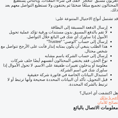
كعربون مسبق "لتحجز" حقك في شراء المعدات. وبالتالي يستطيع
المحتالون تجميع مبلغًا ضخمًا ثم يختفون ولا تستطيع التواصل معهم بعد
ذلك.
قد تشتمل أنواع الاحتيال المتنوعة على:
إرسال الدفعة المسبقة إلى البطاقة
لا تقم بالدفع المسبق بدون مستندات ورقية تؤكد عملية تحويل
الأمول إذا ساورك أي شك في البائع خلال التواصل.
إرسال إلى حساب "الوصي" “Trustee”
هذا الطلب ينبغي أن يكون بمثابه إنذار فأنت على الأرجح تتواصل مع
شخص محتال.
إرسال إلى حساب الشركة باسم مشابه
توخّ الحذر، فقد يختفي المحتالون أنفسهم أيضًا خلف شركات
معلومة أو يدخلون تغييرات طفيفة على الاسم. لا تحول الأموال إذا
ساورك شك في اسم الشركة.
استبدال البيانات الخاصة في فاتورة شركة حقيقية
قبل التحويل، تأكد أن البيانات المحددة صحيحة وأنها ترتبط أو لا
ترتبط بالشركة المحددة.
هل اكتشفت أي احتيال؟
أخبرنا بذلك
نصائح للأمان
معلومات الاتصال بالبائع