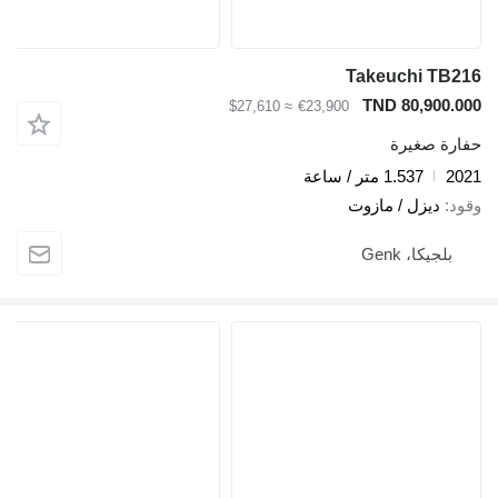
Takeuchi TB216
TND 80,900.000
≈ $27,610
€23,900
حفارة صغيرة
2021
1.537 متر / ساعة
وقود
ديزل / مازوت
بلجيكا، Genk