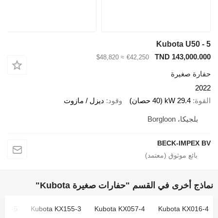
Kubota U50 - 5
TND 143,000.000
≈ $48,820
€42,250
حفارة صغيرة
2022
القوة
29.4 kW (40 حصان)
وقود
ديزل / مازوت
بلجيكا، Borgloon
BECK-IMPEX BV
نماذج أخرى في القسم "حفارات صغيرة Kubota"
155-5
Kubota KX155-3
Kubota KX057-4
Kubota KX016-4