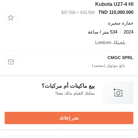
Kubota U27-4 HI
TND 110,000.000
≈ $37,550
€32,500
حفارة صغيرة
2024
534 متر / ساعة
بلجيكا، Lontzen
CMGC SPRL
بيع ماكينات أم مركبات؟
يمكنك القيام بذلك معنا!
نشر إعلانك