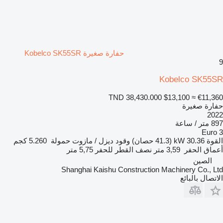
حفارة صغيرة Kobelco SK55SR
9
Kobelco SK55SR
TND 38,430.000
$13,100
≈ €11,360
حفارة صغيرة
2022
897 متر / ساعة
Euro 3
القوة
30.36 kW (41.3 حصان)
وقود
ديزل / مازوت
حمولة
5.260 كجم
أعماق الحفر
3,59 متر
نصف القطر للحفر
5,75 متر
الصين
Shanghai Kaishu Construction Machinery Co., Ltd
الاتصال بالبائع