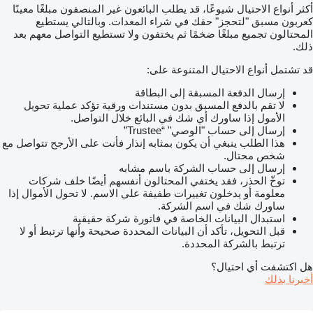
أكثر أنواع الاحتيال شيوعًا، قد يطلب البائعون غير المنصفون مبلغًا معينًا
كعربون مسبق "لتحجز" حقك في شراء المعدات. وبالتالي يستطيع
المحتالون تجميع مبلغًا ضخمًا ثم يختفون ولا تستطيع التواصل معهم بعد
ذلك.
قد تشتمل أنواع الاحتيال المتنوعة على:
إرسال الدفعة المسبقة إلى البطاقة
لا تقم بالدفع المسبق بدون مستندات ورقية تؤكد عملية تحويل
الأمول إذا ساورك أي شك في البائع خلال التواصل.
إرسال إلى حساب "الوصي" “Trustee”
هذا الطلب ينبغي أن يكون بمثابه إنذار فأنت على الأرجح تتواصل مع
شخص محتال.
إرسال إلى حساب الشركة باسم مشابه
توخّ الحذر، فقد يختفي المحتالون أنفسهم أيضًا خلف شركات
معلومة أو يدخلون تغييرات طفيفة على الاسم. لا تحول الأموال إذا
ساورك شك في اسم الشركة.
استبدال البيانات الخاصة في فاتورة شركة حقيقية
قبل التحويل، تأكد أن البيانات المحددة صحيحة وأنها ترتبط أو لا
ترتبط بالشركة المحددة.
هل اكتشفت أي احتيال؟
أخبرنا بذلك