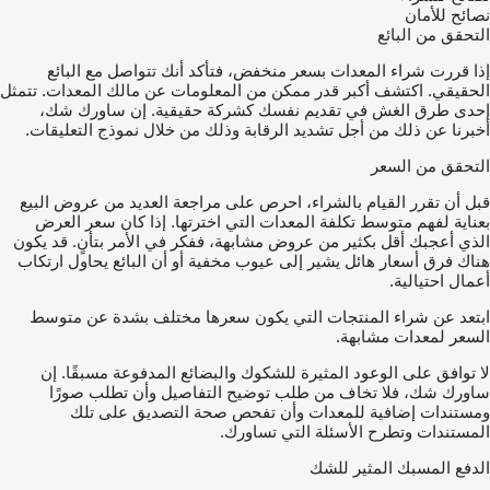
نصائح للأمان
التحقق من البائع
إذا قررت شراء المعدات بسعر منخفض، فتأكد أنك تتواصل مع البائع
الحقيقي. اكتشف أكبر قدر ممكن من المعلومات عن مالك المعدات. تتمثل
إحدى طرق الغش في تقديم نفسك كشركة حقيقية. إن ساورك شك،
أخبرنا عن ذلك من أجل تشديد الرقابة وذلك من خلال نموذج التعليقات.
التحقق من السعر
قبل أن تقرر القيام بالشراء، احرص على مراجعة العديد من عروض البيع
بعناية لفهم متوسط تكلفة المعدات التي اخترتها. إذا كان سعر العرض
الذي أعجبك أقل بكثير من عروض مشابهة، ففكر في الأمر بتأنٍ. قد يكون
هناك فرق أسعار هائل يشير إلى عيوب مخفية أو أن البائع يحاول ارتكاب
أعمال احتيالية.
ابتعد عن شراء المنتجات التي يكون سعرها مختلف بشدة عن متوسط
السعر لمعدات مشابهة.
لا توافق على الوعود المثيرة للشكوك والبضائع المدفوعة مسبقًا. إن
ساورك شك، فلا تخاف من طلب توضيح التفاصيل وأن تطلب صورًا
ومستندات إضافية للمعدات وأن تفحص صحة التصديق على تلك
المستندات وتطرح الأسئلة التي تساورك.
الدفع المسبك المثير للشك