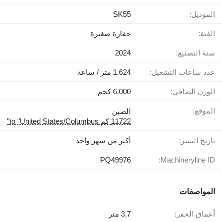
الموديل:
SK55
الفئة:
حفارة صغيرة
سنة التصنيع:
2024
عدد ساعات التشغيل:
1.624 متر / ساعة
الوزن الصافي:
6.000 كجم
الموقع:
الصين
11722 كم to "United States/Columbus"
تاريخ النشر:
أكثر من شهر واحد
PQ49976
Machineryline ID:
المواصفات
أعماق الحفر:
3,7 متر